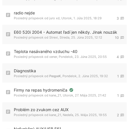
radio nejde
Posledný príspevok od
juro xd
,
Utorok, 1. Júla 2025, 18:29
3
E60 520i 2004 - Automat řadí jen někdy. Jinak nouzák
Posledný príspevok od
Strexi
,
Streda, 25. Júna 2025, 12:12
10
Teplota nasávaného vzduchu -40
Posledný príspevok od
xener
,
Pondelok, 23. Júna 2025, 20:55
4
Diagnostika
Posledný príspevok od
PeqpeK
,
Pondelok, 2. Júna 2025, 19:32
1
Firmy na repas hydromeniča
Posledný príspevok od
kane_21
,
Utorok, 27. Mája 2025, 21:42
1
Problém zo zvukom cez AUX
Posledný príspevok od
kane_21
,
Nedeľa, 25. Mája 2025, 19:55
2
Nefunkčný AUX/USB E61