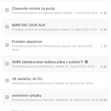
Zhasnutie motora za jazdy
Posledný príspevok od
stanislav.dulak
,
Nedeľa, 7. Júna 2026, 02:51
4
BMW E60 2008 AUX
Posledný príspevok od
MarioDupont
,
Piatok, 15. Mája 2026, 14:21
6
Problém stieračom
Posledný príspevok od
Stanley530xd
,
Utorok, 28. Apríla 2026,
1
09:27
A0B6 zablokovaná radiaca páka v polohe P
Posledný príspevok od
Martin33
,
Streda, 22. Apríla 2026, 19:40
4
UK sedačky do EU
Posledný príspevok od
Bischoo
,
Nedeľa, 19. Apríla 2026, 18:54
xenónové výbojky
Posledný príspevok od
PearlJam
,
Pondelok, 16. Marca 2026, 23:34
15