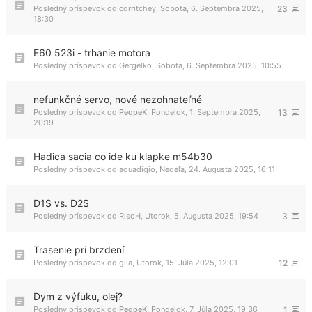
Posledný príspevok od
cdrritchey
,
Sobota, 6. Septembra 2025,
23
18:30
E60 523i - trhanie motora
Posledný príspevok od
Gergelko
,
Sobota, 6. Septembra 2025, 10:55
nefunkčné servo, nové nezohnateľné
Posledný príspevok od
PeqpeK
,
Pondelok, 1. Septembra 2025,
13
20:19
Hadica sacia co ide ku klapke m54b30
Posledný príspevok od
aquadigio
,
Nedeľa, 24. Augusta 2025, 16:11
D1S vs. D2S
Posledný príspevok od
RisoH
,
Utorok, 5. Augusta 2025, 19:54
3
Trasenie pri brzdení
Posledný príspevok od
gila
,
Utorok, 15. Júla 2025, 12:01
12
Dym z výfuku, olej?
Posledný príspevok od
PeqpeK
,
Pondelok, 7. Júla 2025, 19:36
1