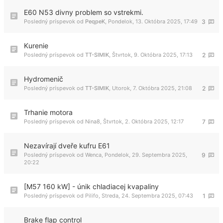
E60 N53 divny problem so vstrekmi.
Posledný príspevok od
PeqpeK
,
Pondelok, 13. Októbra 2025, 17:49
3
Kurenie
Posledný príspevok od
TT-SIMIK
,
Štvrtok, 9. Októbra 2025, 17:13
2
Hydromenič
Posledný príspevok od
TT-SIMIK
,
Utorok, 7. Októbra 2025, 21:08
2
Trhanie motora
Posledný príspevok od
Nina8
,
Štvrtok, 2. Októbra 2025, 12:17
7
Nezavírají dveře kufru E61
Posledný príspevok od
Wenca
,
Pondelok, 29. Septembra 2025,
9
20:22
[M57 160 kW] - únik chladiacej kvapaliny
Posledný príspevok od
Pilifo
,
Streda, 24. Septembra 2025, 07:43
1
Brake flap control