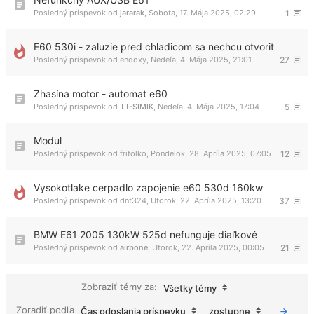
Posledný príspevok od
jararak
,
Sobota, 17. Mája 2025, 02:29
1
E60 530i - zaluzie pred chladicom sa nechcu otvorit
Posledný príspevok od
endoxy
,
Nedeľa, 4. Mája 2025, 21:01
27
Zhasína motor - automat e60
Posledný príspevok od
TT-SIMIK
,
Nedeľa, 4. Mája 2025, 17:04
5
Modul
Posledný príspevok od
fritolko
,
Pondelok, 28. Apríla 2025, 07:05
12
Vysokotlake cerpadlo zapojenie e60 530d 160kw
Posledný príspevok od
dnt324
,
Utorok, 22. Apríla 2025, 13:20
37
BMW E61 2005 130kW 525d nefunguje diaľkové
Posledný príspevok od
airbone
,
Utorok, 22. Apríla 2025, 00:05
21
Zobraziť témy za:
Všetky témy
Zoradiť podľa
Čas odoslania príspevku
zostupne