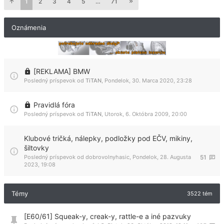
1
2
3
4
5
…
71
Oznámenia
[REKLAMA] BMW
Posledný príspevok od
TiTAN
,
Pondelok, 30. Marca 2020, 23:28
Pravidlá fóra
Posledný príspevok od
TiTAN
,
Utorok, 6. Októbra 2009, 20:00
Klubové tričká, nálepky, podložky pod EČV, mikiny,
šiltovky
Posledný príspevok od
dobrovolnyhasic
,
Pondelok, 28. Augusta
51
2023, 19:08
Témy
3522 tém
[E60/61] Squeak-y, creak-y, rattle-e a iné pazvuky