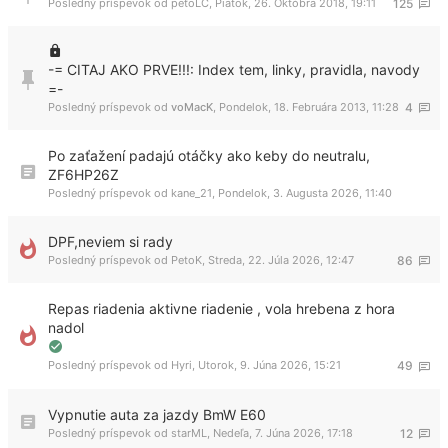
Posledný príspevok od
peťoLC
,
Piatok, 26. Októbra 2018, 19:11
125
-= CITAJ AKO PRVE!!!: Index tem, linky, pravidla, navody
=-
Posledný príspevok od
voMacK
,
Pondelok, 18. Februára 2013, 11:28
4
Po zaťažení padajú otáčky ako keby do neutralu,
ZF6HP26Z
Posledný príspevok od
kane_21
,
Pondelok, 3. Augusta 2026, 11:40
DPF,neviem si rady
Posledný príspevok od
PetoK
,
Streda, 22. Júla 2026, 12:47
86
Repas riadenia aktivne riadenie , vola hrebena z hora
nadol
Posledný príspevok od
Hyri
,
Utorok, 9. Júna 2026, 15:21
49
Vypnutie auta za jazdy BmW E60
Posledný príspevok od
starML
,
Nedeľa, 7. Júna 2026, 17:18
12