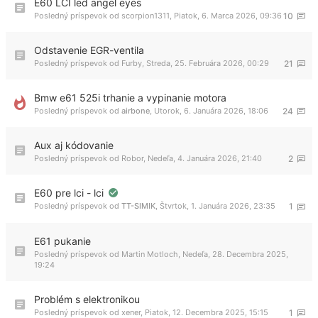
E60 LCI led angel eyes
Posledný príspevok od
scorpion1311
,
Piatok, 6. Marca 2026, 09:36
10
Odstavenie EGR-ventila
Posledný príspevok od
Furby
,
Streda, 25. Februára 2026, 00:29
21
Bmw e61 525i trhanie a vypinanie motora
Posledný príspevok od
airbone
,
Utorok, 6. Januára 2026, 18:06
24
Aux aj kódovanie
Posledný príspevok od
Robor
,
Nedeľa, 4. Januára 2026, 21:40
2
E60 pre lci - lci
Posledný príspevok od
TT-SIMIK
,
Štvrtok, 1. Januára 2026, 23:35
1
E61 pukanie
Posledný príspevok od
Martin Motloch
,
Nedeľa, 28. Decembra 2025,
19:24
Problém s elektronikou
Posledný príspevok od
xener
,
Piatok, 12. Decembra 2025, 15:15
1