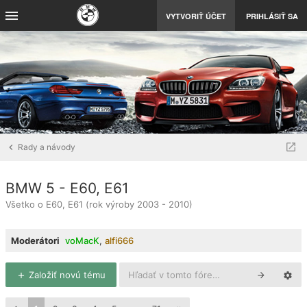
VYTVORIŤ ÚČET
PRIHLÁSIŤ SA
Rady a návody
BMW 5 - E60, E61
Všetko o E60, E61 (rok výroby 2003 - 2010)
Moderátori
voMacK
,
alfi666
Založiť novú tému