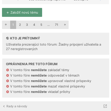
Založiť novú tému
1
2
3
4
5
…
71
KTO JE PRÍTOMNÝ
Užívatelia prezerajúci toto fórum: Žiadny pripojení užívatelia a
27 neregistrovaných
OPRÁVNENIA PRE TOTO FÓRUM
V tomto fóre
nemôžete
zakladať témy
V tomto fóre
nemôžete
odpovedať v témach
V tomto fóre
nemôžete
upravovať vlastné príspevky
V tomto fóre
nemôžete
mazať vlastné príspevky
V tomto fóre
nemôžete
vkladať prílohy
Rady a návody