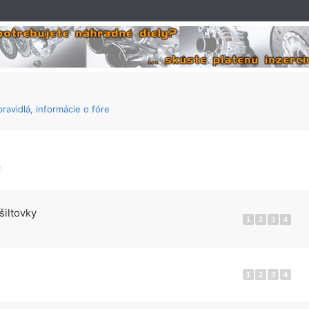
ravidlá, informácie o fóre
c
šiltovky
1
2
3
4
1
2
3
4