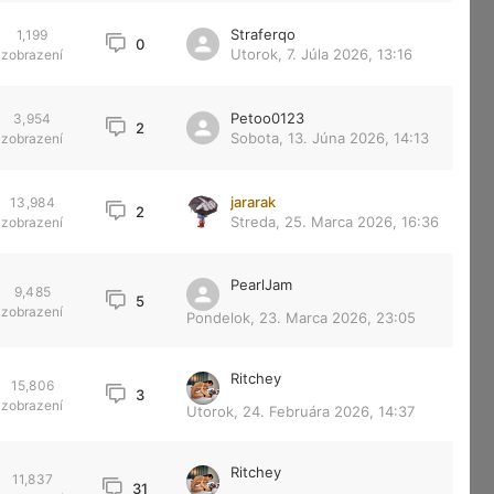
Straferqo
1,199
0
Utorok, 7. Júla 2026, 13:16
zobrazení
Petoo0123
3,954
2
Sobota, 13. Júna 2026, 14:13
zobrazení
jararak
13,984
2
Streda, 25. Marca 2026, 16:36
zobrazení
PearlJam
9,485
5
zobrazení
Pondelok, 23. Marca 2026, 23:05
Ritchey
15,806
3
zobrazení
Utorok, 24. Februára 2026, 14:37
Ritchey
11,837
31