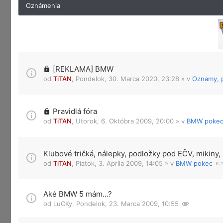
Oznámenia
[REKLAMA] BMW
od
TiTAN
,
Pondelok, 30. Marca 2020, 23:28
» v
Oznamy, p
Pravidlá fóra
od
TiTAN
,
Utorok, 6. Októbra 2009, 20:00
» v
BMW poke
Klubové tričká, nálepky, podložky pod EČV, mikiny, 
od
TiTAN
,
Piatok, 3. Apríla 2009, 14:05
» v
BMW pokec
Aké BMW 5 mám...?
od
LuCKy
,
Pondelok, 23. Marca 2009, 10:55