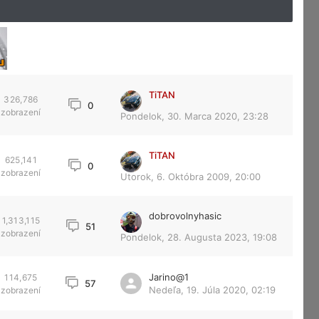
TiTAN
326,786
0
zobrazení
Pondelok, 30. Marca 2020, 23:28
TiTAN
625,141
0
zobrazení
Utorok, 6. Októbra 2009, 20:00
dobrovolnyhasic
1,313,115
51
zobrazení
Pondelok, 28. Augusta 2023, 19:08
Jarino@1
114,675
57
Nedeľa, 19. Júla 2020, 02:19
zobrazení