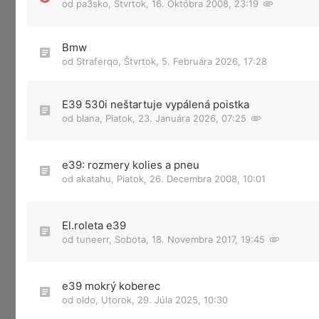
od
pa3sko
,
Štvrtok, 16. Októbra 2008, 23:19
Bmw
od
Straferqo
,
Štvrtok, 5. Februára 2026, 17:28
E39 530i neštartuje vypálená poistka
od
blana
,
Piatok, 23. Januára 2026, 07:25
e39: rozmery kolies a pneu
od
akatahu
,
Piatok, 26. Decembra 2008, 10:01
El.roleta e39
od
tuneerr
,
Sobota, 18. Novembra 2017, 19:45
e39 mokrý koberec
od
oldo
,
Utorok, 29. Júla 2025, 10:30