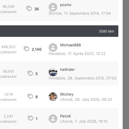
pozno
90,085
36
zobrazení
Štvrtok, 11. Septembra 2014, 17:04
5585 tém
Michael888
648,520
2,146
zobrazení
Pondelok, 17. Apríla 2023, 12:22
hellrider
56,061
5
zobrazení
Pondelok, 28. Septembra 2015, 07:03
Ritchey
1,074
8
Utorok, 28. Júla 2026, 06:20
zobrazení
PetoK
2,387
1
Utorok, 7. Júla 2026, 19:15
zobrazení