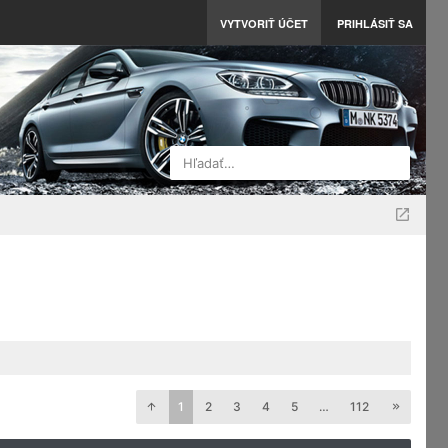
VYTVORIŤ ÚČET
PRIHLÁSIŤ SA
Hľadať…
1
2
3
4
5
…
112