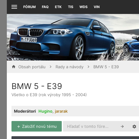
FÓRUM
FAQ
ETK
TIS
WDS
VIN
Obsah portálu
Rady a návody
BMW 5 - E39
BMW 5 - E39
Všetko o E39 (rok výroby 1995 - 2004)
Moderátori
Hugino
,
jararak
Založiť novú tému