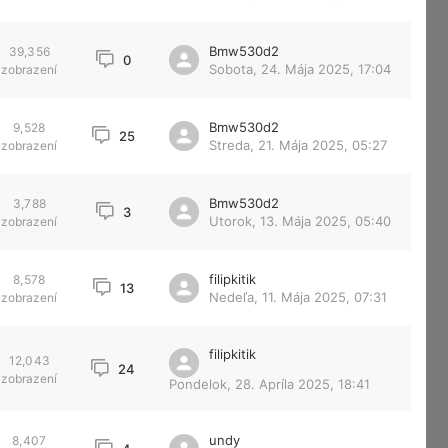
Bmw530d2
39,356
0
Sobota, 24. Mája 2025, 17:04
zobrazení
Bmw530d2
9,528
25
Streda, 21. Mája 2025, 05:27
zobrazení
Bmw530d2
3,788
3
Utorok, 13. Mája 2025, 05:40
zobrazení
filipkitik
8,578
13
Nedeľa, 11. Mája 2025, 07:31
zobrazení
filipkitik
12,043
24
zobrazení
Pondelok, 28. Apríla 2025, 18:41
undy
8,407