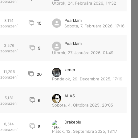
zobrazení
Utorok, 24. Februára 2026, 14:32
PearlJam
8,114
10
Sobota, 7. Februára 2026, 17:16
zobrazení
PearlJam
3,576
9
zobrazení
Utorok, 27. Januára 2026, 01:49
xener
11,296
20
zobrazení
Pondelok, 29. Decembra 2025, 17:19
ALAS
5,181
6
zobrazení
Sobota, 4. Októbra 2025, 20:05
Drakeblu
8,514
8
zobrazení
Piatok, 12. Septembra 2025, 18:17