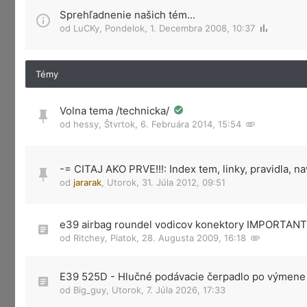
Sprehľadnenie našich tém...
od
LuCKy
,
Pondelok, 1. Decembra 2008, 10:37
Témy
Volna tema /technicka/
od
hessy
,
Štvrtok, 6. Februára 2014, 15:54
-= CITAJ AKO PRVE!!!: Index tem, linky, pravidla, n
od
jararak
,
Utorok, 31. Júla 2012, 09:51
e39 airbag roundel vodicov konektory IMPORTANT
od
Ritchey
,
Piatok, 28. Augusta 2009, 16:18
E39 525D - Hlučné podávacie čerpadlo po výmene
od
Big_guy
,
Utorok, 7. Júla 2026, 17:33