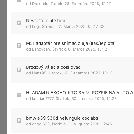
od
Drakeblu
,
Piatok, 28. Februára 2025, 12:17
Nestartuje ale točí
od
Logi
,
Streda, 12. Marca 2025, 02:17
M51 adaptér pre snímač oleja (tlak/teplota)
od
Banovcan
,
Štvrtok, 6. Marca 2025, 18:12
Brzdový válec a posilovač
od
Hanz95
,
Utorok, 19. Decembra 2023, 13:16
HLADAM NIEKOHO, KTO SA MI POZRIE NA AUTO A
od
kristian7777
,
Štvrtok, 30. Januára 2025, 14:22
bmw e39 530d nefunguje dsc,abs
od
engel666
,
Nedeľa, 11. Augusta 2019, 12:46