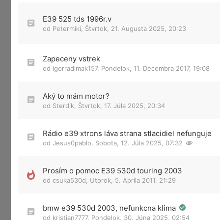
E39 525 tds 1996r.v
od
Petermiki
,
Štvrtok, 21. Augusta 2025, 20:23
Zapeceny vstrek
od
igorradimak157
,
Pondelok, 11. Decembra 2017, 19:08
Aký to mám motor?
od
Sterdik
,
Štvrtok, 17. Júla 2025, 20:34
Rádio e39 xtrons láva strana stlacidiel nefunguje
od
Jesus0pablo
,
Sobota, 12. Júla 2025, 07:32
Prosím o pomoc E39 530d touring 2003
od
csuka530d
,
Utorok, 5. Apríla 2011, 21:29
bmw e39 530d 2003, nefunkcna klima
od
kristian7777
,
Pondelok, 30. Júna 2025, 02:54