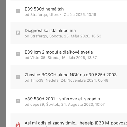
E39 530d nemá ťah
od
Straferqo
,
Utorok, 7. Júla 2026, 13:16
Diagnostika ista alebo ina
od
Straferqo
,
Sobota, 23. Mája 2026, 16:53
E39 lcm 2 modul a diaľkové svetla
od
Viktor05
,
Streda, 16. Júla 2025, 13:57
Zhavice BOSCH alebo NGK na e39 525d 2003
od
Timo39
,
Nedeľa, 24. Novembra 2024, 00:48
e39 530d 2001 - soferove el. sedadlo
od
depe39
,
Štvrtok, 24. Augusta 2023, 10:07
Asi mi odisiel zadny tlmic... heeelp (E39 M-podvoz