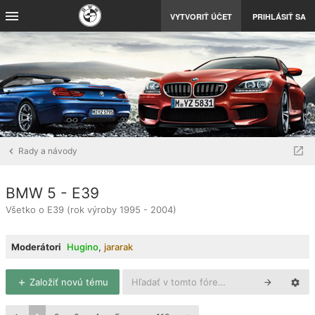
VYTVORIŤ ÚČET
PRIHLÁSIŤ SA
Rady a návody
BMW 5 - E39
Všetko o E39 (rok výroby 1995 - 2004)
Moderátori
Hugino
,
jararak
Založiť novú tému