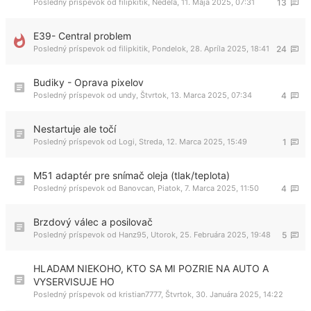
Posledný príspevok od
filipkitik
,
Nedeľa, 11. Mája 2025, 07:31
13
E39- Central problem
Posledný príspevok od
filipkitik
,
Pondelok, 28. Apríla 2025, 18:41
24
Budiky - Oprava pixelov
Posledný príspevok od
undy
,
Štvrtok, 13. Marca 2025, 07:34
4
Nestartuje ale točí
Posledný príspevok od
Logi
,
Streda, 12. Marca 2025, 15:49
1
M51 adaptér pre snímač oleja (tlak/teplota)
Posledný príspevok od
Banovcan
,
Piatok, 7. Marca 2025, 11:50
4
Brzdový válec a posilovač
Posledný príspevok od
Hanz95
,
Utorok, 25. Februára 2025, 19:48
5
HLADAM NIEKOHO, KTO SA MI POZRIE NA AUTO A
VYSERVISUJE HO
Posledný príspevok od
kristian7777
,
Štvrtok, 30. Januára 2025, 14:22