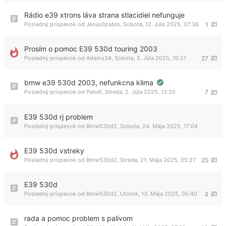
Rádio e39 xtrons láva strana stlacidiel nefunguje
Posledný príspevok od
Jesus0pablo
,
Sobota, 12. Júla 2025, 07:36
1
Prosím o pomoc E39 530d touring 2003
Posledný príspevok od
Adams34
,
Sobota, 5. Júla 2025, 15:21
27
bmw e39 530d 2003, nefunkcna klima
Posledný príspevok od
PetoK
,
Streda, 2. Júla 2025, 12:20
7
E39 530d rj problem
Posledný príspevok od
Bmw530d2
,
Sobota, 24. Mája 2025, 17:04
E39 530d vstreky
Posledný príspevok od
Bmw530d2
,
Streda, 21. Mája 2025, 05:27
25
E39 530d
Posledný príspevok od
Bmw530d2
,
Utorok, 13. Mája 2025, 05:40
3
rada a pomoc problem s palivom