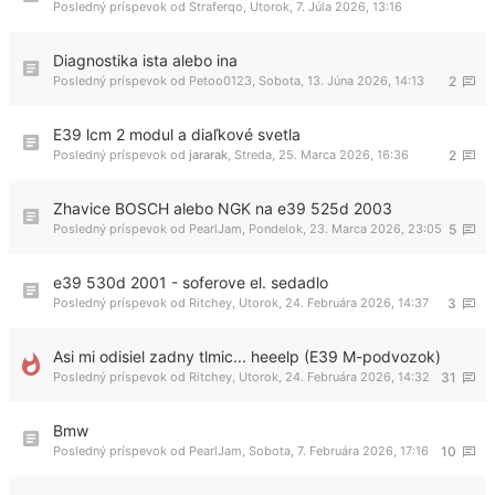
Posledný príspevok od
Straferqo
,
Utorok, 7. Júla 2026, 13:16
Diagnostika ista alebo ina
Posledný príspevok od
Petoo0123
,
Sobota, 13. Júna 2026, 14:13
2
E39 lcm 2 modul a diaľkové svetla
Posledný príspevok od
jararak
,
Streda, 25. Marca 2026, 16:36
2
Zhavice BOSCH alebo NGK na e39 525d 2003
Posledný príspevok od
PearlJam
,
Pondelok, 23. Marca 2026, 23:05
5
e39 530d 2001 - soferove el. sedadlo
Posledný príspevok od
Ritchey
,
Utorok, 24. Februára 2026, 14:37
3
Asi mi odisiel zadny tlmic... heeelp (E39 M-podvozok)
Posledný príspevok od
Ritchey
,
Utorok, 24. Februára 2026, 14:32
31
Bmw
Posledný príspevok od
PearlJam
,
Sobota, 7. Februára 2026, 17:16
10