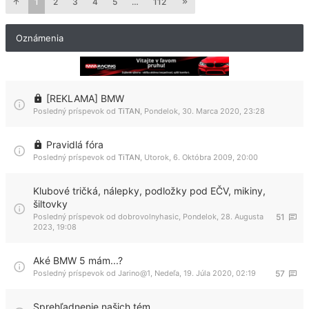
1
2
3
4
5
…
112
Oznámenia
[REKLAMA] BMW
Posledný príspevok od
TiTAN
,
Pondelok, 30. Marca 2020, 23:28
Pravidlá fóra
Posledný príspevok od
TiTAN
,
Utorok, 6. Októbra 2009, 20:00
Klubové tričká, nálepky, podložky pod EČV, mikiny,
šiltovky
Posledný príspevok od
dobrovolnyhasic
,
Pondelok, 28. Augusta
51
2023, 19:08
Aké BMW 5 mám...?
Posledný príspevok od
Jarino@1
,
Nedeľa, 19. Júla 2020, 02:19
57
Sprehľadnenie našich tém...