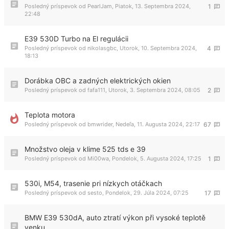
Posledný príspevok od
PearlJam
,
Piatok, 13. Septembra 2024,
1
22:48
E39 530D Turbo na El regulácii
Posledný príspevok od
nikolasgbc
,
Utorok, 10. Septembra 2024,
4
18:13
Dorábka OBC a zadných elektrických okien
Posledný príspevok od
fafa111
,
Utorok, 3. Septembra 2024, 08:05
2
Teplota motora
Posledný príspevok od
bmwrider
,
Nedeľa, 11. Augusta 2024, 22:17
67
Množstvo oleja v klime 525 tds e 39
Posledný príspevok od
Mi00wa
,
Pondelok, 5. Augusta 2024, 17:25
1
530i, M54, trasenie pri nízkych otáčkach
Posledný príspevok od
sesto
,
Pondelok, 29. Júla 2024, 07:25
17
BMW E39 530dA, auto ztratí výkon při vysoké teplotě
venku