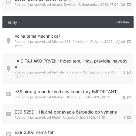
Posledný príspevok od
pozno
,
Štvrtok, 11. Septembra 2014, 17:04
36
Témy
5585 tém
Volna tema /technicka/
Posledný príspevok od
Michael888
,
Pondelok, 17. Apríla 2023,
2,146
12:22
-= CITAJ AKO PRVE!!!: Index tem, linky, pravidla, navody
=-
Posledný príspevok od
hellrider
,
Pondelok, 28. Septembra 2015,
5
07:03
e39 airbag roundel vodicov konektory IMPORTANT
Posledný príspevok od
Ritchey
,
Utorok, 28. Júla 2026, 06:20
8
E39 525D - Hlučné podávacie čerpadlo po výmene
Posledný príspevok od
PetoK
,
Utorok, 7. Júla 2026, 19:15
1
E39 530d nemá ťah