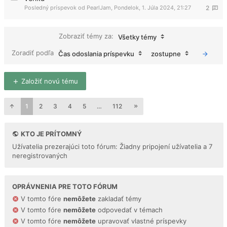
Posledný príspevok od
PearlJam
,
Pondelok, 1. Júla 2024, 21:27
2
Zobraziť témy za:
Všetky témy
Zoradiť podľa
Čas odoslania príspevku
zostupne
Založiť novú tému
1
2
3
4
5
…
112
KTO JE PRÍTOMNÝ
Užívatelia prezerajúci toto fórum: Žiadny pripojení užívatelia a 7
neregistrovaných
OPRÁVNENIA PRE TOTO FÓRUM
V tomto fóre
nemôžete
zakladať témy
V tomto fóre
nemôžete
odpovedať v témach
V tomto fóre
nemôžete
upravovať vlastné príspevky