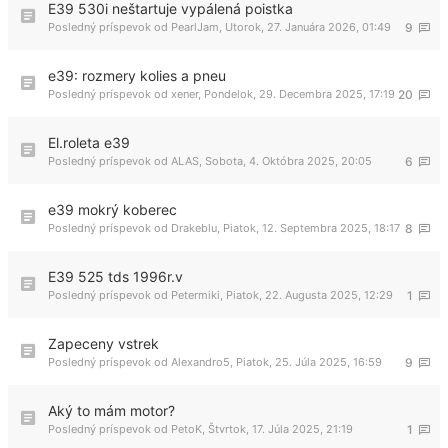
E39 530i neštartuje vypálená poistka
Posledný príspevok od
PearlJam
,
Utorok, 27. Januára 2026, 01:49
9
e39: rozmery kolies a pneu
Posledný príspevok od
xener
,
Pondelok, 29. Decembra 2025, 17:19
20
El.roleta e39
Posledný príspevok od
ALAS
,
Sobota, 4. Októbra 2025, 20:05
6
e39 mokrý koberec
Posledný príspevok od
Drakeblu
,
Piatok, 12. Septembra 2025, 18:17
8
E39 525 tds 1996r.v
Posledný príspevok od
Petermiki
,
Piatok, 22. Augusta 2025, 12:29
1
Zapeceny vstrek
Posledný príspevok od
Alexandro5
,
Piatok, 25. Júla 2025, 16:59
9
Aký to mám motor?
Posledný príspevok od
PetoK
,
Štvrtok, 17. Júla 2025, 21:19
1