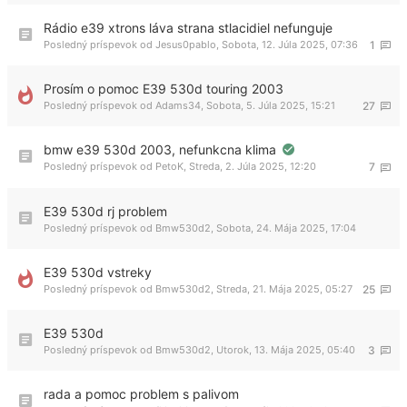
Rádio e39 xtrons láva strana stlacidiel nefunguje
Posledný príspevok od
Jesus0pablo
,
Sobota, 12. Júla 2025, 07:36
1
Prosím o pomoc E39 530d touring 2003
Posledný príspevok od
Adams34
,
Sobota, 5. Júla 2025, 15:21
27
bmw e39 530d 2003, nefunkcna klima
Posledný príspevok od
PetoK
,
Streda, 2. Júla 2025, 12:20
7
E39 530d rj problem
Posledný príspevok od
Bmw530d2
,
Sobota, 24. Mája 2025, 17:04
E39 530d vstreky
Posledný príspevok od
Bmw530d2
,
Streda, 21. Mája 2025, 05:27
25
E39 530d
Posledný príspevok od
Bmw530d2
,
Utorok, 13. Mája 2025, 05:40
3
rada a pomoc problem s palivom