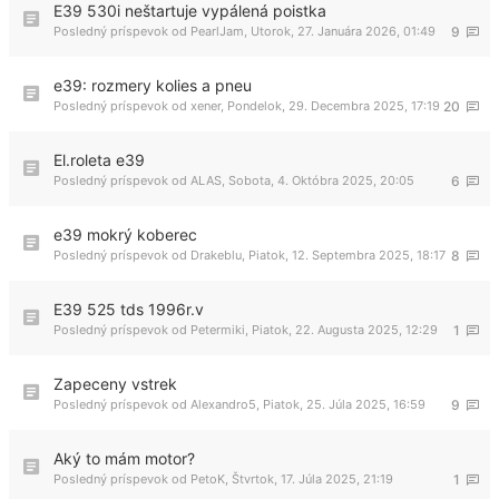
E39 530i neštartuje vypálená poistka
Posledný príspevok od
PearlJam
,
Utorok, 27. Januára 2026, 01:49
9
e39: rozmery kolies a pneu
Posledný príspevok od
xener
,
Pondelok, 29. Decembra 2025, 17:19
20
El.roleta e39
Posledný príspevok od
ALAS
,
Sobota, 4. Októbra 2025, 20:05
6
e39 mokrý koberec
Posledný príspevok od
Drakeblu
,
Piatok, 12. Septembra 2025, 18:17
8
E39 525 tds 1996r.v
Posledný príspevok od
Petermiki
,
Piatok, 22. Augusta 2025, 12:29
1
Zapeceny vstrek
Posledný príspevok od
Alexandro5
,
Piatok, 25. Júla 2025, 16:59
9
Aký to mám motor?
Posledný príspevok od
PetoK
,
Štvrtok, 17. Júla 2025, 21:19
1