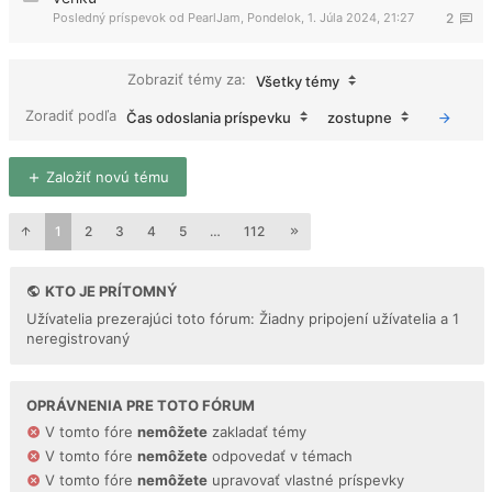
Posledný príspevok od
PearlJam
,
Pondelok, 1. Júla 2024, 21:27
2
Zobraziť témy za:
Všetky témy
Zoradiť podľa
Čas odoslania príspevku
zostupne
Založiť novú tému
1
2
3
4
5
…
112
KTO JE PRÍTOMNÝ
Užívatelia prezerajúci toto fórum: Žiadny pripojení užívatelia a 1
neregistrovaný
OPRÁVNENIA PRE TOTO FÓRUM
V tomto fóre
nemôžete
zakladať témy
V tomto fóre
nemôžete
odpovedať v témach
V tomto fóre
nemôžete
upravovať vlastné príspevky