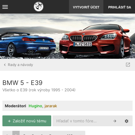
VYTVORIŤ ÚČET
PRIHLÁSIŤ SA
Rady a návody
BMW 5 - E39
Všetko o E39 (rok výroby 1995 - 2004)
Moderátori
Hugino
,
jararak
Založiť novú tému