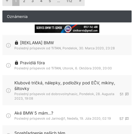
1
2
3
4
5
…
112
Oznámenia
[REKLAMA] BMW
Posledný príspevok od
TiTAN
,
Pondelok, 30. Marca 2020, 23:28
Pravidlá fóra
Posledný príspevok od
TiTAN
,
Utorok, 6. Októbra 2009, 20:00
Klubové tričká, nálepky, podložky pod EČV, mikiny,
šiltovky
Posledný príspevok od
dobrovolnyhasic
,
Pondelok, 28. Augusta
51
2023, 19:08
Aké BMW 5 mám...?
Posledný príspevok od
Jarino@1
,
Nedeľa, 19. Júla 2020, 02:19
57
Sprehľadnenie našich tém...