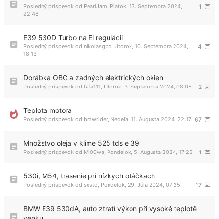
Posledný príspevok od
PearlJam
,
Piatok, 13. Septembra 2024,
1
22:48
E39 530D Turbo na El regulácii
Posledný príspevok od
nikolasgbc
,
Utorok, 10. Septembra 2024,
4
18:13
Dorábka OBC a zadných elektrických okien
Posledný príspevok od
fafa111
,
Utorok, 3. Septembra 2024, 08:05
2
Teplota motora
Posledný príspevok od
bmwrider
,
Nedeľa, 11. Augusta 2024, 22:17
67
Množstvo oleja v klime 525 tds e 39
Posledný príspevok od
Mi00wa
,
Pondelok, 5. Augusta 2024, 17:25
1
530i, M54, trasenie pri nízkych otáčkach
Posledný príspevok od
sesto
,
Pondelok, 29. Júla 2024, 07:25
17
BMW E39 530dA, auto ztratí výkon při vysoké teplotě
venku