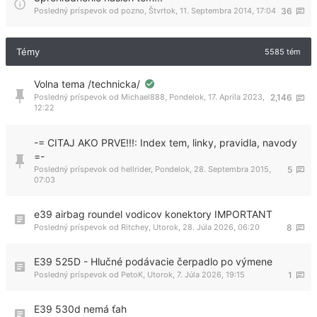
Posledný príspevok od
pozno
,
Štvrtok, 11. Septembra 2014, 17:04
36
Témy
5585 tém
Volna tema /technicka/
Posledný príspevok od
Michael888
,
Pondelok, 17. Apríla 2023,
2,146
12:22
-= CITAJ AKO PRVE!!!: Index tem, linky, pravidla, navody
=-
Posledný príspevok od
hellrider
,
Pondelok, 28. Septembra 2015,
5
07:03
e39 airbag roundel vodicov konektory IMPORTANT
Posledný príspevok od
Ritchey
,
Utorok, 28. Júla 2026, 06:20
8
E39 525D - Hlučné podávacie čerpadlo po výmene
Posledný príspevok od
PetoK
,
Utorok, 7. Júla 2026, 19:15
1
E39 530d nemá ťah