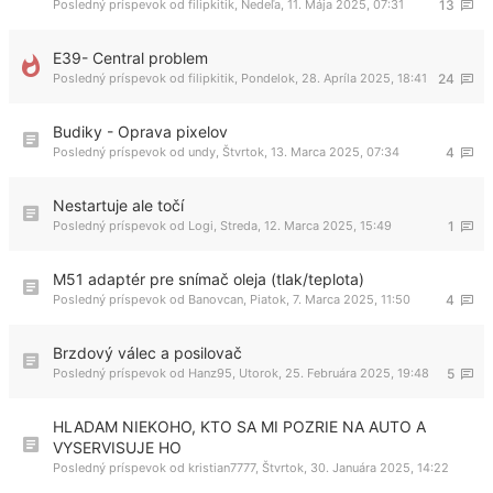
Posledný príspevok od
filipkitik
,
Nedeľa, 11. Mája 2025, 07:31
13
E39- Central problem
Posledný príspevok od
filipkitik
,
Pondelok, 28. Apríla 2025, 18:41
24
Budiky - Oprava pixelov
Posledný príspevok od
undy
,
Štvrtok, 13. Marca 2025, 07:34
4
Nestartuje ale točí
Posledný príspevok od
Logi
,
Streda, 12. Marca 2025, 15:49
1
M51 adaptér pre snímač oleja (tlak/teplota)
Posledný príspevok od
Banovcan
,
Piatok, 7. Marca 2025, 11:50
4
Brzdový válec a posilovač
Posledný príspevok od
Hanz95
,
Utorok, 25. Februára 2025, 19:48
5
HLADAM NIEKOHO, KTO SA MI POZRIE NA AUTO A
VYSERVISUJE HO
Posledný príspevok od
kristian7777
,
Štvrtok, 30. Januára 2025, 14:22