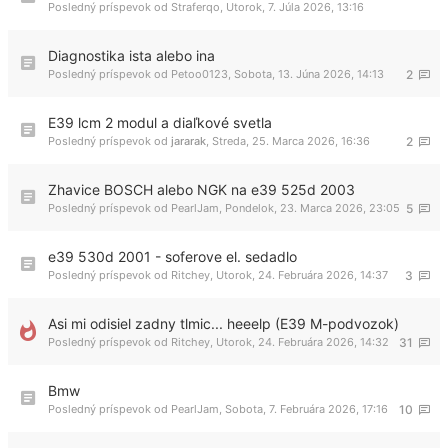
Posledný príspevok od
Straferqo
,
Utorok, 7. Júla 2026, 13:16
Diagnostika ista alebo ina
Posledný príspevok od
Petoo0123
,
Sobota, 13. Júna 2026, 14:13
2
E39 lcm 2 modul a diaľkové svetla
Posledný príspevok od
jararak
,
Streda, 25. Marca 2026, 16:36
2
Zhavice BOSCH alebo NGK na e39 525d 2003
Posledný príspevok od
PearlJam
,
Pondelok, 23. Marca 2026, 23:05
5
e39 530d 2001 - soferove el. sedadlo
Posledný príspevok od
Ritchey
,
Utorok, 24. Februára 2026, 14:37
3
Asi mi odisiel zadny tlmic... heeelp (E39 M-podvozok)
Posledný príspevok od
Ritchey
,
Utorok, 24. Februára 2026, 14:32
31
Bmw
Posledný príspevok od
PearlJam
,
Sobota, 7. Februára 2026, 17:16
10