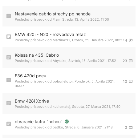
Nastavenie cabrio strechy po nehode
Posledný príspevok od
Flam
,
Streda, 13. Apríla 2022, 11:00
BMW 420i - N20 - rozvodova retaz
Posledný príspevok od
Martin420i
,
Utorok, 25. Januára 2022, 08:27
4
Kolesa na 435i Cabrio
Posledný príspevok od
Abyssko
,
Štvrtok, 15. Apríla 2021, 17:52
23
F36 420d pneu
Posledný príspevok od
boborjelotor
,
Pondelok, 5. Apríla 2021,
10
06:37
Bmw 428i Xdrive
Posledný príspevok od
kubismatej
,
Sobota, 27. Marca 2021, 17:40
otvaranie kufra "nohou"
Posledný príspevok od
pattko
,
Streda, 6. Januára 2021, 21:18
3