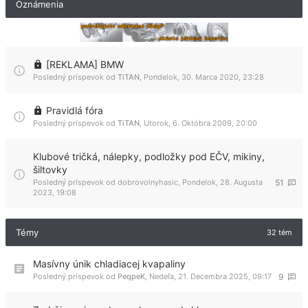
Oznámenia
[REKLAMA] BMW
Posledný príspevok od
TiTAN
,
Pondelok, 30. Marca 2020, 23:28
Pravidlá fóra
Posledný príspevok od
TiTAN
,
Utorok, 6. Októbra 2009, 20:00
Klubové tričká, nálepky, podložky pod EČV, mikiny,
šiltovky
Posledný príspevok od
dobrovolnyhasic
,
Pondelok, 28. Augusta
51
2023, 19:08
Témy
32 tém
Masívny únik chladiacej kvapaliny
Posledný príspevok od
PeqpeK
,
Nedeľa, 21. Decembra 2025, 09:17
9