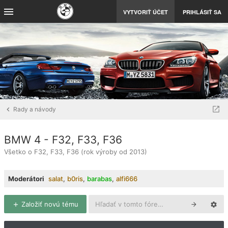
VYTVORIŤ ÚČET
PRIHLÁSIŤ SA
Rady a návody
BMW 4 - F32, F33, F36
Všetko o F32, F33, F36 (rok výroby od 2013)
Moderátori
salat
,
b0ris
,
barabas
,
alfi666
Založiť novú tému