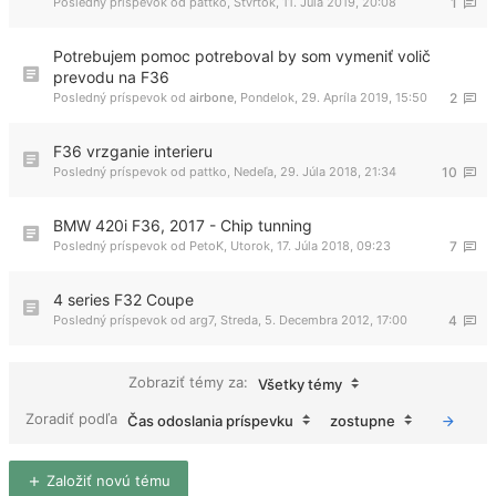
Posledný príspevok od
pattko
,
Štvrtok, 11. Júla 2019, 20:08
1
Potrebujem pomoc potreboval by som vymeniť volič
prevodu na F36
Posledný príspevok od
airbone
,
Pondelok, 29. Apríla 2019, 15:50
2
F36 vrzganie interieru
Posledný príspevok od
pattko
,
Nedeľa, 29. Júla 2018, 21:34
10
BMW 420i F36, 2017 - Chip tunning
Posledný príspevok od
PetoK
,
Utorok, 17. Júla 2018, 09:23
7
4 series F32 Coupe
Posledný príspevok od
arg7
,
Streda, 5. Decembra 2012, 17:00
4
Zobraziť témy za:
Všetky témy
Zoradiť podľa
Čas odoslania príspevku
zostupne
Založiť novú tému