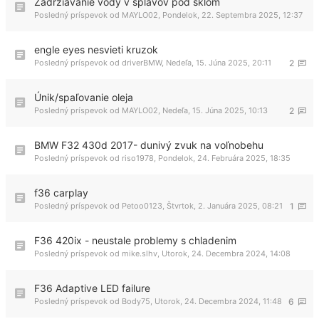
Zadržiavanie vody v splavov pod sklom
Posledný príspevok od
MAYLO02
,
Pondelok, 22. Septembra 2025, 12:37
engle eyes nesvieti kruzok
Posledný príspevok od
driverBMW
,
Nedeľa, 15. Júna 2025, 20:11
2
Únik/spaľovanie oleja
Posledný príspevok od
MAYLO02
,
Nedeľa, 15. Júna 2025, 10:13
2
BMW F32 430d 2017- dunivý zvuk na voľnobehu
Posledný príspevok od
riso1978
,
Pondelok, 24. Februára 2025, 18:35
f36 carplay
Posledný príspevok od
Petoo0123
,
Štvrtok, 2. Januára 2025, 08:21
1
F36 420ix - neustale problemy s chladenim
Posledný príspevok od
mike.slhv
,
Utorok, 24. Decembra 2024, 14:08
F36 Adaptive LED failure
Posledný príspevok od
Body75
,
Utorok, 24. Decembra 2024, 11:48
6