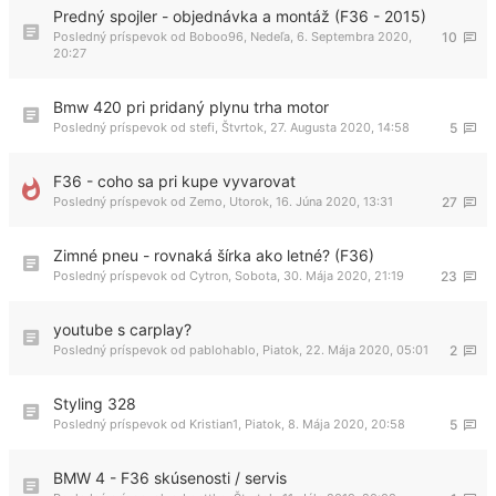
Predný spojler - objednávka a montáž (F36 - 2015)
Posledný príspevok od
Boboo96
,
Nedeľa, 6. Septembra 2020,
10
20:27
Bmw 420 pri pridaný plynu trha motor
Posledný príspevok od
stefi
,
Štvrtok, 27. Augusta 2020, 14:58
5
F36 - coho sa pri kupe vyvarovat
Posledný príspevok od
Zemo
,
Utorok, 16. Júna 2020, 13:31
27
Zimné pneu - rovnaká šírka ako letné? (F36)
Posledný príspevok od
Cytron
,
Sobota, 30. Mája 2020, 21:19
23
youtube s carplay?
Posledný príspevok od
pablohablo
,
Piatok, 22. Mája 2020, 05:01
2
Styling 328
Posledný príspevok od
Kristian1
,
Piatok, 8. Mája 2020, 20:58
5
BMW 4 - F36 skúsenosti / servis