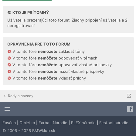
KTO JE PRÍTOMNÝ
Užívatelia prezerajúci toto fórum: Žiadny pripojení užívatelia a 2
neregistrovaní
OPRÁVNENIA PRE TOTO FÓRUM
V tomto fóre
nemôžete
zakladať témy
V tomto fóre
nemôžete
odpovedať v témach
V tomto fóre
nemôžete
upravovať vlastné príspevky
V tomto fóre
nemôžete
mazať vlastné príspevky
V tomto fóre
nemôžete
vkladať prílohy
Rady a návody
Fasáda
|
Omietka
|
Farba
|
Náradie
|
FLEX náradie
|
Festool náradie
© 2006 - 2026 BMWklub.sk