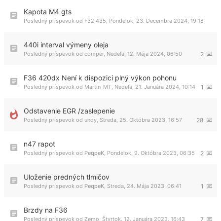
Kapota M4 gts
Posledný príspevok od
F32 435
,
Pondelok, 23. Decembra 2024, 19:18
440i interval výmeny oleja
Posledný príspevok od
comper
,
Nedeľa, 12. Mája 2024, 06:50
2
F36 420dx Není k dispozici plný výkon pohonu
Posledný príspevok od
Martin_MT
,
Nedeľa, 21. Januára 2024, 10:14
1
Odstavenie EGR /zaslepenie
Posledný príspevok od
undy
,
Streda, 25. Októbra 2023, 16:57
28
n47 rapot
Posledný príspevok od
PeqpeK
,
Pondelok, 9. Októbra 2023, 06:35
2
Uloženie predných tlmičov
Posledný príspevok od
PeqpeK
,
Streda, 24. Mája 2023, 06:41
1
Brzdy na F36
Posledný príspevok od
Zemo
,
Štvrtok, 12. Januára 2023, 16:43
7