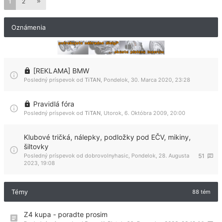
1
2
Oznámenia
[REKLAMA] BMW
Posledný príspevok od
TiTAN
,
Pondelok, 30. Marca 2020, 23:28
Pravidlá fóra
Posledný príspevok od
TiTAN
,
Utorok, 6. Októbra 2009, 20:00
Klubové tričká, nálepky, podložky pod EČV, mikiny,
šiltovky
Posledný príspevok od
dobrovolnyhasic
,
Pondelok, 28. Augusta
51
2023, 19:08
Témy
88 tém
Z4 kupa - poradte prosim