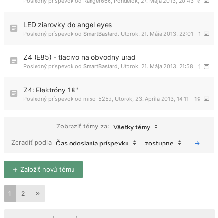
Posledný príspevok od
Ranger666
,
Pondelok, 27. Mája 2013, 20:43
6
LED ziarovky do angel eyes
Posledný príspevok od
SmartBastard
,
Utorok, 21. Mája 2013, 22:01
1
Z4 (E85) - tlacivo na obvodny urad
Posledný príspevok od
SmartBastard
,
Utorok, 21. Mája 2013, 21:58
1
Z4: Elektróny 18"
Posledný príspevok od
miso_525d
,
Utorok, 23. Apríla 2013, 14:11
19
Zobraziť témy za:
Všetky témy
Zoradiť podľa
Čas odoslania príspevku
zostupne
Založiť novú tému
1
2