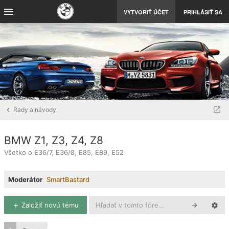
VYTVORIŤ ÚČET
PRIHLÁSIŤ SA
Rady a návody
BMW Z1, Z3, Z4, Z8
Všetko o E36/7, E36/8, E85, E89, E52
Moderátor
SmartBastard
Založiť novú tému