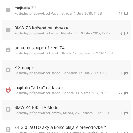
majitelia Z3
Posledný príspevok od
Puppi
,
Streda, 4. Júla 2018, 11:38
17
BMW Z3 kožená palubovka
Posledný príspevok od
emko
,
Nedeľa, 22. Októbra 2017, 19:02
6
porucha sloupek řízení Z4
Posledný príspevok od
janek
,
Utorok, 12. Septembra 2017, 19:31
Z 3 coupe
Posledný príspevok od
Bando
,
Pondelok, 17. Júla 2017, 11:05
1
majitelia "Z tka" na klube
Posledný príspevok od
Bando
,
Sobota, 18. Marca 2017, 20:31
77
BMW Z4 E85 TV Modul
Posledný príspevok od
jararak
,
Streda, 25. Januára 2017, 08:11
1
Z4 3.0i AUTO aky a kolko oleja v prevodovke ?
Posledný príspevok od
petersamer
,
Sobota, 8. Októbra 2016, 20:46
7