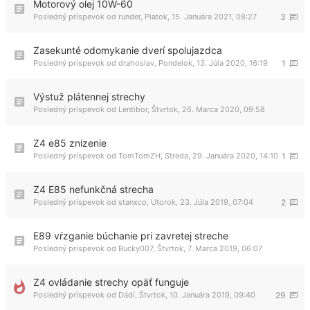
Motorový olej 10W-60
Posledný príspevok od
runder
,
Piatok, 15. Januára 2021, 08:27
3
Zasekunté odomykanie dverí spolujazdca
Posledný príspevok od
drahoslav
,
Pondelok, 13. Júla 2020, 16:19
1
Výstuž plátennej strechy
Posledný príspevok od
Lentibor
,
Štvrtok, 26. Marca 2020, 09:58
Z4 e85 znizenie
Posledný príspevok od
TomTomZH
,
Streda, 29. Januára 2020, 14:10
1
Z4 E85 nefunkčná strecha
Posledný príspevok od
stanxco
,
Utorok, 23. Júla 2019, 07:04
2
E89 vŕzganie búchanie pri zavretej streche
Posledný príspevok od
Bucky007
,
Štvrtok, 7. Marca 2019, 06:07
Z4 ovládanie strechy opäť funguje
Posledný príspevok od
Dádí
,
Štvrtok, 10. Januára 2019, 09:40
29