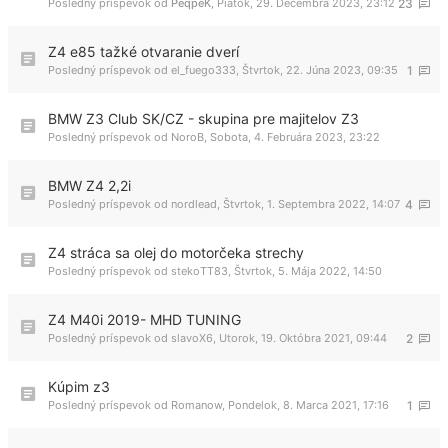
Posledný príspevok od
PeqpeK
,
Piatok, 29. Decembra 2023, 23:12
23
Z4 e85 tažké otvaranie dverí
Posledný príspevok od
el_fuego333
,
Štvrtok, 22. Júna 2023, 09:35
1
BMW Z3 Club SK/CZ - skupina pre majitelov Z3
Posledný príspevok od
NoroB
,
Sobota, 4. Februára 2023, 23:22
BMW Z4 2,2i
Posledný príspevok od
nordlead
,
Štvrtok, 1. Septembra 2022, 14:07
4
Z4 stráca sa olej do motorčeka strechy
Posledný príspevok od
stekoTT83
,
Štvrtok, 5. Mája 2022, 14:50
Z4 M40i 2019- MHD TUNING
Posledný príspevok od
slavoX6
,
Utorok, 19. Októbra 2021, 09:44
2
Kúpim z3
Posledný príspevok od
Romanow
,
Pondelok, 8. Marca 2021, 17:16
1