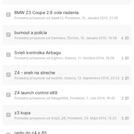
BMW Z3 Coupe 2.8 vola riadenia
Posledný príspevok od
deatk13
,
Pondelok, 19. Januára 2015, 21:35
burnout a policia
Posledný príspevok od
Darkness
,
Štvrtok, 15. Januára 2015, 16:38
4
Svieti kontrolka Airbagu
Posledný príspevok od
bigfoot
,
Sobota, 11. Októbra 2014, 18:28
3
Z4 - sneh na streche
Posledný príspevok od
wojtiiik
,
Sobota, 13. Septembra 2014, 20:22
2
Z4 launch control e89
Posledný príspevok od
Ranger666
,
Pondelok, 7. Júla 2014, 18:45
2
z3 kupa
Posledný príspevok od
SnipE_88
,
Pondelok, 26. Mája 2014, 15:25
5
radio do z4 e 85