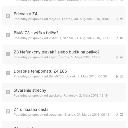
Prievan v Z4
Posledný príspevok od
majo38
,
Utorok, 30. Augusta 2016, 16:07
1
BMW Z3 - výška řidiče?
Posledný príspevok od
viktor31
,
Nedeľa, 21. Augusta 2016, 09:45
7
Z3 Nefunkcny plavak? alebo budik na palivo?
Posledný príspevok od
zajox
,
Štvrtok, 5. Mája 2016, 11:23
4
Dorabka tempomatu Z4 E85
Posledný príspevok od
Beny9700
,
Utorok, 3. Mája 2016, 06:36
9
otvaranie strechy
Posledný príspevok od
quickpig
,
Pondelok, 2. Mája 2016, 13:19
Z4 dlhaaaaa cesta
Posledný príspevok od
opusteny
,
Štvrtok, 31. Marca 2016, 09:18
2