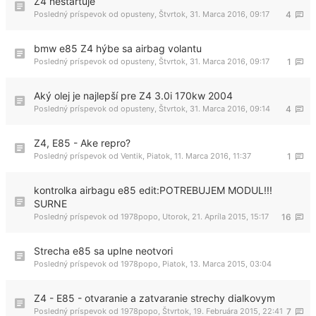
Z4 nestartuje
Posledný príspevok od
opusteny
,
Štvrtok, 31. Marca 2016, 09:17
4
bmw e85 Z4 hýbe sa airbag volantu
Posledný príspevok od
opusteny
,
Štvrtok, 31. Marca 2016, 09:17
1
Aký olej je najlepší pre Z4 3.0i 170kw 2004
Posledný príspevok od
opusteny
,
Štvrtok, 31. Marca 2016, 09:14
4
Z4, E85 - Ake repro?
Posledný príspevok od
Ventik
,
Piatok, 11. Marca 2016, 11:37
1
kontrolka airbagu e85 edit:POTREBUJEM MODUL!!!
SURNE
Posledný príspevok od
1978popo
,
Utorok, 21. Apríla 2015, 15:17
16
Strecha e85 sa uplne neotvori
Posledný príspevok od
1978popo
,
Piatok, 13. Marca 2015, 03:04
Z4 - E85 - otvaranie a zatvaranie strechy dialkovym
Posledný príspevok od
1978popo
,
Štvrtok, 19. Februára 2015, 22:41
7