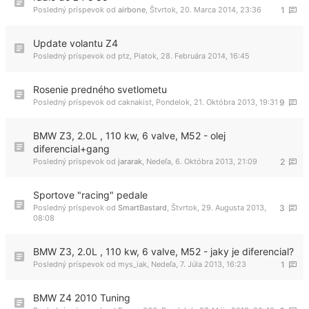
Posledný príspevok od
airbone
,
Štvrtok, 20. Marca 2014, 23:36
1
Update volantu Z4
Posledný príspevok od
ptz
,
Piatok, 28. Februára 2014, 16:45
Rosenie predného svetlometu
Posledný príspevok od
caknakist
,
Pondelok, 21. Októbra 2013, 19:31
9
BMW Z3, 2.0L , 110 kw, 6 valve, M52 - olej
diferencial+gang
Posledný príspevok od
jararak
,
Nedeľa, 6. Októbra 2013, 21:09
2
Sportove "racing" pedale
Posledný príspevok od
SmartBastard
,
Štvrtok, 29. Augusta 2013,
3
08:08
BMW Z3, 2.0L , 110 kw, 6 valve, M52 - jaky je diferencial?
Posledný príspevok od
mys_iak
,
Nedeľa, 7. Júla 2013, 16:23
1
BMW Z4 2010 Tuning