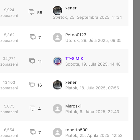
xener
9,924
58
zobrazení
Štvrtok, 25. Septembra 2025, 11:34
Petoo0123
5,362
7
Utorok, 29. Júla 2025, 09:35
zobrazení
TT-SIMIK
34,271
11
Sobota, 19. Júla 2025, 14:48
zobrazení
xener
13,103
16
Piatok, 18. Júla 2025, 07:56
zobrazení
Marosx1
5,075
4
Piatok, 6. Júna 2025, 22:43
zobrazení
roberto500
6,554
7
Piatok, 25. Apríla 2025, 12:53
zobrazení