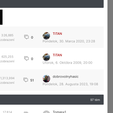
TiTAN
326,885
0
zobrazení
Pondelok, 30. Marca 2020, 23:28
TiTAN
625,255
0
zobrazení
Utorok, 6. Októbra 2009, 20:00
dobrovolnyhasic
1,313,994
51
zobrazení
Pondelok, 28. Augusta 2023, 19:08
97 tém
Tomasx1
17,814