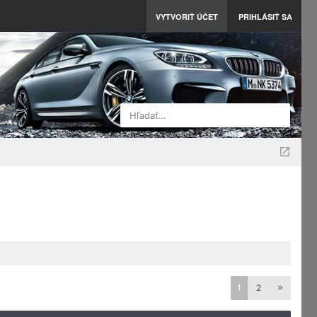
VYTVORIŤ ÚČET
PRIHLÁSIŤ SA
Hľadať…
1
2