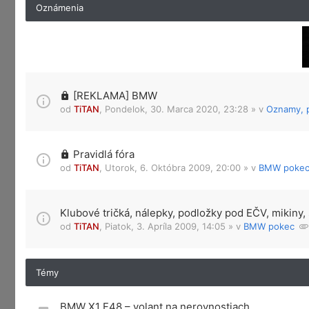
Oznámenia
[REKLAMA] BMW
od
TiTAN
,
Pondelok, 30. Marca 2020, 23:28
» v
Oznamy, p
Pravidlá fóra
od
TiTAN
,
Utorok, 6. Októbra 2009, 20:00
» v
BMW poke
Klubové tričká, nálepky, podložky pod EČV, mikiny, 
od
TiTAN
,
Piatok, 3. Apríla 2009, 14:05
» v
BMW pokec
Témy
BMW X1 F48 – volant na nerovnostiach