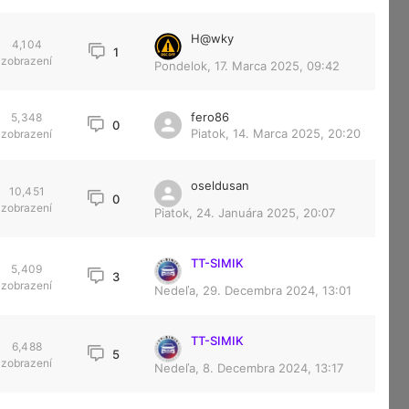
H@wky
4,104
1
zobrazení
Pondelok, 17. Marca 2025, 09:42
fero86
5,348
0
Piatok, 14. Marca 2025, 20:20
zobrazení
oseldusan
10,451
0
zobrazení
Piatok, 24. Januára 2025, 20:07
TT-SIMIK
5,409
3
zobrazení
Nedeľa, 29. Decembra 2024, 13:01
TT-SIMIK
6,488
5
zobrazení
Nedeľa, 8. Decembra 2024, 13:17