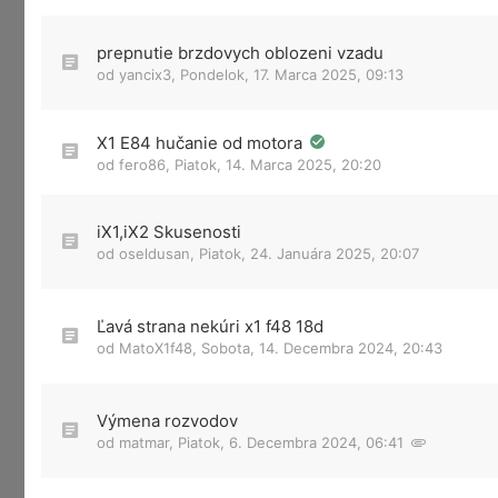
prepnutie brzdovych oblozeni vzadu
od
yancix3
,
Pondelok, 17. Marca 2025, 09:13
X1 E84 hučanie od motora
od
fero86
,
Piatok, 14. Marca 2025, 20:20
iX1,iX2 Skusenosti
od
oseldusan
,
Piatok, 24. Januára 2025, 20:07
Ľavá strana nekúri x1 f48 18d
od
MatoX1f48
,
Sobota, 14. Decembra 2024, 20:43
Výmena rozvodov
od
matmar
,
Piatok, 6. Decembra 2024, 06:41