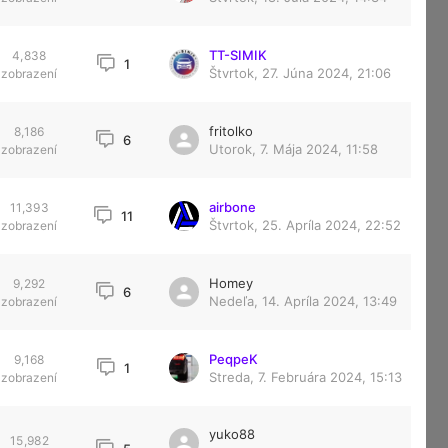
TT-SIMIK
4,838
1
Štvrtok, 27. Júna 2024, 21:06
zobrazení
fritolko
8,186
6
Utorok, 7. Mája 2024, 11:58
zobrazení
airbone
11,393
11
Štvrtok, 25. Apríla 2024, 22:52
zobrazení
Homey
9,292
6
Nedeľa, 14. Apríla 2024, 13:49
zobrazení
PeqpeK
9,168
1
Streda, 7. Februára 2024, 15:13
zobrazení
yuko88
15,982