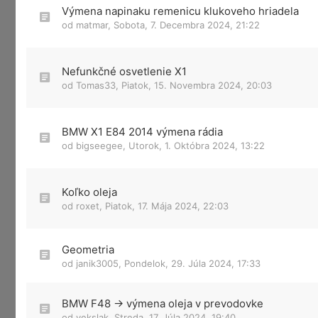
Výmena napinaku remenicu klukoveho hriadela
od
matmar
,
Sobota, 7. Decembra 2024, 21:22
Nefunkčné osvetlenie X1
od
Tomas33
,
Piatok, 15. Novembra 2024, 20:03
BMW X1 E84 2014 výmena rádia
od
bigseegee
,
Utorok, 1. Októbra 2024, 13:22
Koľko oleja
od
roxet
,
Piatok, 17. Mája 2024, 22:03
Geometria
od
janik3005
,
Pondelok, 29. Júla 2024, 17:33
BMW F48 -> výmena oleja v prevodovke
od
vekslak
,
Streda, 17. Júla 2024, 19:40