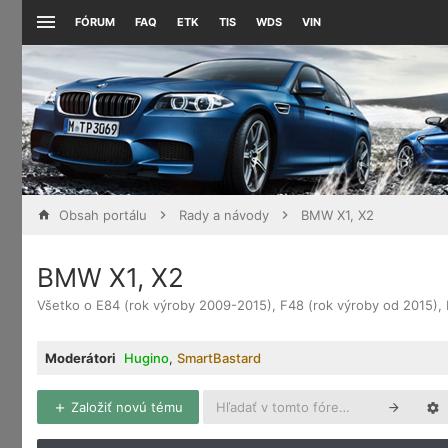
FÓRUM
FAQ
ETK
TIS
WDS
VIN
Obsah portálu
Rady a návody
BMW X1, X2
BMW X1, X2
Všetko o E84 (rok výroby 2009-2015), F48 (rok výroby od 2015), 
Moderátori
Hugino
,
SmartBastard
Založiť novú tému