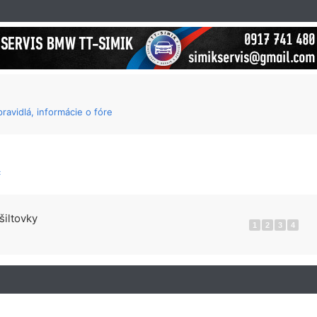
ravidlá, informácie o fóre
c
šiltovky
1
2
3
4