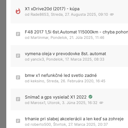
X1 xDrive20d (2017) - kúpa
od
Rade8653
,
Streda, 27. Augusta 2025, 09:10
F48 2017 1,5i 6st.Automat 115000km - chyba poho
od
Martinmar
,
Pondelok, 21. Júla 2025, 11:46
vymena oleja v prevodovke 8st. automat
od
yancix3
,
Pondelok, 17. Marca 2025, 08:33
bmw x1 nefunkčné led svetlo zadné
od
keksino
,
Streda, 26. Februára 2020, 16:45
Snímač a gps vysielač X1 2022
od
Marosx1
,
Utorok, 3. Júna 2025, 16:32
trhanie pri slabej akcelerácii a len keď sa zohreje
od
roberto500
,
Štvrtok, 27. Marca 2025, 20:37