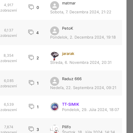
matmar
4,917
0
zobrazení
Sobota, 7. Decembra 2024, 21:22
PetoK
6,137
4
zobrazení
Pondelok, 2. Decembra 2024, 19:18
jararak
8,354
2
zobrazení
Streda, 6. Novembra 2024, 20:31
Raduz 666
6,085
1
zobrazení
Nedeľa, 22. Septembra 2024, 09:21
TT-SIMIK
6,539
1
Pondelok, 29. Júla 2024, 18:07
zobrazení
Pilifo
7,874
3
Štvrtok, 18. Júla 2024, 14:34
zobrazení