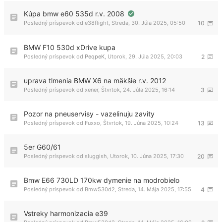
Kúpa bmw e60 535d r.v. 2008
Posledný príspevok od
e38flight
,
Streda, 30. Júla 2025, 05:50
10
BMW F10 530d xDrive kupa
Posledný príspevok od
PeqpeK
,
Utorok, 29. Júla 2025, 20:03
2
uprava tlmenia BMW X6 na mäkšie r.v. 2012
Posledný príspevok od
xener
,
Štvrtok, 24. Júla 2025, 16:14
3
Pozor na pneuservisy - vazelinuju zavity
Posledný príspevok od
Fuxxo
,
Štvrtok, 19. Júna 2025, 10:24
13
5er G60/61
Posledný príspevok od
sluggish
,
Utorok, 10. Júna 2025, 17:30
20
Bmw E66 730LD 170kw dymenie na modrobielo
Posledný príspevok od
Bmw530d2
,
Streda, 14. Mája 2025, 17:55
4
Vstreky harmonizacia e39