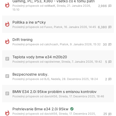
Gaming, PC, PS3, X360 - všetko čo k tomu patrí
Posledný príspevok od
voMacK
,
Streda, 21. Januára 2026,
2,986
15:10
Politika a ine sr*cky
Posledný príspevok od
Fuxxo
,
Piatok, 16. Januára 2026, 14:45
6,380
Drift trening
Posledný príspevok od
catchcash
,
Piatok, 9. Januára 2026, 15:32
30
Teplota vody bmw e34 m20b20
Posledný príspevok od
rapidwinner
,
Streda, 7. Januára 2026, 19:42
5
Bezpecnostne sroby.
Posledný príspevok od
BJS
,
Nedeľa, 28. Decembra 2025, 18:24
2
BMW E34 2.0i 95kw problém s emisnou kontrolov
Posledný príspevok od
david456
,
Streda, 17. Decembra 2025, 18:46
Prehrievanie Bmw e34 2.0i 95kw
Posledný príspevok od
david456
,
Streda, 17. Decembra 2025,
25