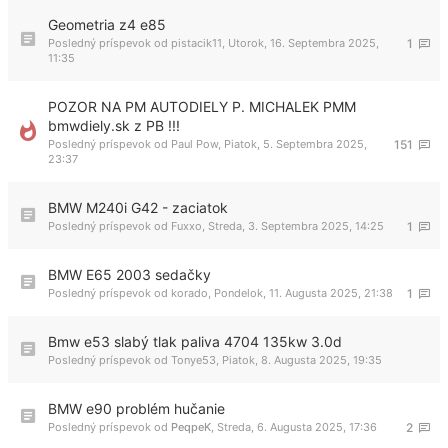
Geometria z4 e85
Posledný príspevok od
pistacik11
,
Utorok, 16. Septembra 2025,
1
11:35
POZOR NA PM AUTODIELY P. MICHALEK PMM
bmwdiely.sk z PB !!!
Posledný príspevok od
Paul Pow
,
Piatok, 5. Septembra 2025,
151
23:37
BMW M240i G42 - zaciatok
Posledný príspevok od
Fuxxo
,
Streda, 3. Septembra 2025, 14:25
1
BMW E65 2003 sedačky
Posledný príspevok od
korado
,
Pondelok, 11. Augusta 2025, 21:38
1
Bmw e53 slabý tlak paliva 4704 135kw 3.0d
Posledný príspevok od
Tonye53
,
Piatok, 8. Augusta 2025, 19:35
BMW e90 problém hučanie
Posledný príspevok od
PeqpeK
,
Streda, 6. Augusta 2025, 17:36
2