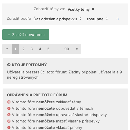
Zobraziť témy za:
Všetky témy
Zoradiť podľa
Čas odoslania príspevku
zostupne
Založiť novú tému
1
2
3
4
5
…
90
KTO JE PRÍTOMNÝ
Užívatelia prezerajúci toto fórum: Žiadny pripojení užívatelia a 9
neregistrovaných
OPRÁVNENIA PRE TOTO FÓRUM
V tomto fóre
nemôžete
zakladať témy
V tomto fóre
nemôžete
odpovedať v témach
V tomto fóre
nemôžete
upravovať vlastné príspevky
V tomto fóre
nemôžete
mazať vlastné príspevky
V tomto fóre
nemôžete
vkladať prílohy