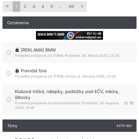
1
2
3
4
5
…
90
Oznámenia
[REKLAMA] BMW
Posledný príspevok od
TiTAN
,
Pondelok, 30. Marca 2020, 23:28
Pravidlá fóra
Posledný príspevok od
TiTAN
,
Utorok, 6. Októbra 2009, 20:00
Klubové tričká, nálepky, podložky pod EČV, mikiny,
šiltovky
Posledný príspevok od
dobrovolnyhasic
,
Pondelok, 28. Augusta
51
2023, 19:08
Témy
4470 tém