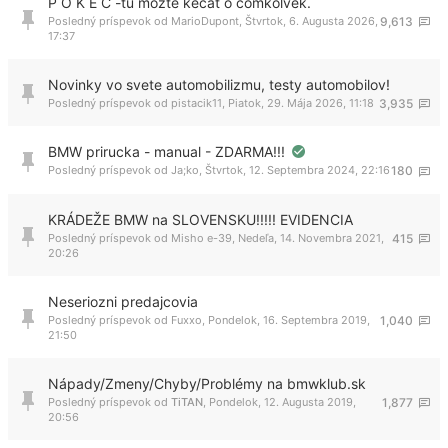
P O K E C -tu mozte kecat o comkolvek.
Posledný príspevok od
MarioDupont
,
Štvrtok, 6. Augusta 2026,
9,613
17:37
Novinky vo svete automobilizmu, testy automobilov!
Posledný príspevok od
pistacik11
,
Piatok, 29. Mája 2026, 11:18
3,935
BMW prirucka - manual - ZDARMA!!!
Posledný príspevok od
Ja;ko
,
Štvrtok, 12. Septembra 2024, 22:16
180
KRÁDEŽE BMW na SLOVENSKU!!!!! EVIDENCIA
Posledný príspevok od
Misho e-39
,
Nedeľa, 14. Novembra 2021,
415
20:26
Neseriozni predajcovia
Posledný príspevok od
Fuxxo
,
Pondelok, 16. Septembra 2019,
1,040
21:50
Nápady/Zmeny/Chyby/Problémy na bmwklub.sk
Posledný príspevok od
TiTAN
,
Pondelok, 12. Augusta 2019,
1,877
20:56