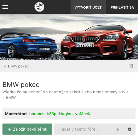
VYTVORIŤ ÚČET
PRIHLÁSIŤ SA
BMW pokec
BMW pokec
Všetko čo sa nehodí do ostatných sekcií alebo nemá priamy súvis
s BMW
Moderátori
barabas
,
k33p
,
Hugino
,
voMacK
Založiť novú tému