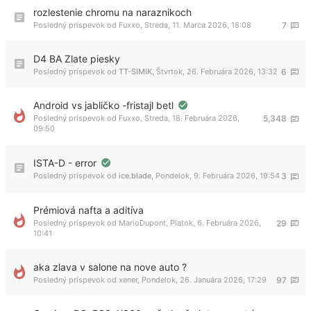
rozlestenie chromu na naraznikoch
Posledný príspevok od
Fuxxo
,
Streda, 11. Marca 2026, 18:08
7
D4 BA Zlate piesky
Posledný príspevok od
TT-SIMIK
,
Štvrtok, 26. Februára 2026, 13:32
6
Android vs jabličko -fristajl betl
Posledný príspevok od
Fuxxo
,
Streda, 18. Februára 2026,
5,348
09:50
ISTA-D - error
Posledný príspevok od
ice.blade
,
Pondelok, 9. Februára 2026, 19:54
3
Prémiová nafta a aditíva
Posledný príspevok od
MarioDupont
,
Piatok, 6. Februára 2026,
29
10:41
aka zlava v salone na nove auto ?
Posledný príspevok od
xener
,
Pondelok, 26. Januára 2026, 17:29
97