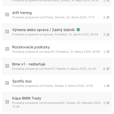
Posledný príspevok od
Bmw530d2
,
Streda, 14. Mája 2025, 16:09
2
drift trening
Posledný príspevok od
911niko
,
Štvrtok, 24. Apríla 2025, 17:17
2
Výmena alebo oprava / Zadný blatník
Posledný príspevok od
Igmaus
,
Pondelok, 14. Apríla 2025, 06:58
2
Rozsirovacie podlozky
Posledný príspevok od
lukas107
,
Pondelok, 31. Marca 2025, 18:06
1
Bmw x1 - neštartuje
Posledný príspevok od
PeterF27
,
Nedeľa, 9. Marca 2025, 22:40
4
Spotify duo
Posledný príspevok od
fritolko
,
Streda, 5. Marca 2025, 12:55
1
Kúpa BMW 7rady
Posledný príspevok od
bmwmpower82
,
Streda, 26. Februára 2025,
2
12:38