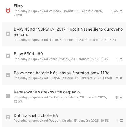
Filmy
Posledný príspevok od
voMacK
,
Utorok, 25. Februára 2025,
945
21:26
BMW 430d 190kw r.v. 2017 - pocit hlasnejšieho dunového
motora.
Posledný príspevok od
riso1978
,
Pondelok, 24. Februára 2025, 18:31
Bmw 530d e60
Posledný príspevok od
xener
,
Štvrtok, 20. Februára 2025, 13:49
1
Po výmene batérie hlási chybu štartstop bmw 118d
Posledný príspevok od
Juraj561
,
Streda, 12. Februára 2025, 08:40
2
Repasované vstrekovacie cerpadlo.
Posledný príspevok od
Ondrej82
,
Pondelok, 20. Januára 2025,
8
15:35
Drift na snehu okolie BA
Posledný príspevok od
PeqpeK
,
Streda, 15. Januára 2025, 10:56
1