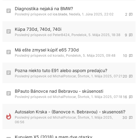
Diagnostika nejaká na BMW?
Posledný príspevok od
ice.blade
,
Nedeľa, 1. Júna 2025, 22:02
2
Kúpa 730d, 740d, 740i
Posledný príspevok od
Peter8424
,
Pondelok, 5. Mája 2025, 18:38
9
Má ešte zmysel kúpiť e65 730d
Posledný príspevok od
korado
,
Pondelok, 5. Mája 2025, 09:48
10
Pozna niekto tuto E91 alebo aspom predajcu?
Posledný príspevok od
MichalPotocar
,
Štvrtok, 1. Mája 2025, 07:21
20
BPauto Bánovce nad Bebravou - skúsenosti
Posledný príspevok od
MichalPotocar
,
Štvrtok, 1. Mája 2025, 07:18
16
Autosalon Krska - (Banovce n. Bebravou) - skusenosti?
Posledný príspevok od
MichalPotocar
,
Štvrtok, 1. Mája 2025,
30
06:56
Kupujem X5 (2018) a mam dve otazky