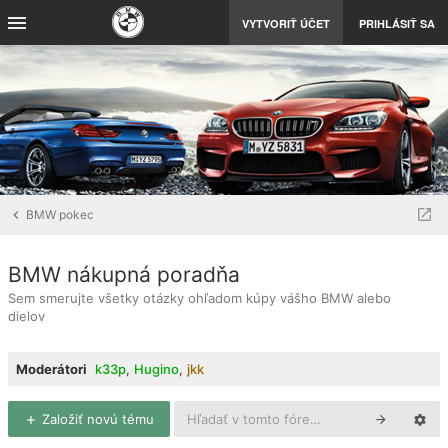
VYTVORIŤ ÚČET
PRIHLÁSIŤ SA
BMW pokec
BMW nákupná poradňa
Sem smerujte všetky otázky ohľadom kúpy vášho BMW alebo
dielov
Moderátori
k33p
,
Hugino
,
jkk
Založiť novú tému