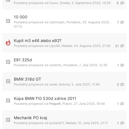
Posledný príspevok od
Fuxxo
,
Streda, 3. Septembra 2025, 14:29
9
10 000
Posledný príspevok od
catchcash
,
Pondelok, 25. Augusta 2025,
7
07:13
Kupit m3 e46 alebo e92?
Posledný príspevok od
Lipo69
,
Nedeľa, 24. Augusta 2025, 21:30
31
E91 325d
Posledný príspevok od
sandrito
,
Pondelok, 7. Júla 2025, 12:35
1
BMW 318d GT
Posledný príspevok od
xener
,
Sobota, 5. Júla 2025, 11:40
5
Kúpa BMW f10 530d xdrive 2011
Posledný príspevok od
PeqpeK
,
Piatok, 27. Júna 2025, 19:44
1
Mechanik PO kraj
Posledný príspevok od
pistacik11
,
Nedeľa, 15. Júna 2025, 21:11
1