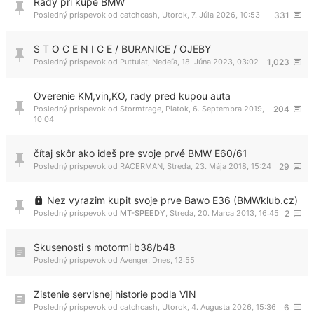
Rady pri kúpe BMW
Posledný príspevok od
catchcash
,
Utorok, 7. Júla 2026, 10:53
331
S T O C E N I C E / BURANICE / OJEBY
Posledný príspevok od
Puttulat
,
Nedeľa, 18. Júna 2023, 03:02
1,023
Overenie KM,vin,KO, rady pred kupou auta
Posledný príspevok od
Stormtrage
,
Piatok, 6. Septembra 2019,
204
10:04
čítaj skôr ako ideš pre svoje prvé BMW E60/61
Posledný príspevok od
RACERMAN
,
Streda, 23. Mája 2018, 15:24
29
Nez vyrazim kupit svoje prve Bawo E36 (BMWklub.cz)
Posledný príspevok od
MT-SPEEDY
,
Streda, 20. Marca 2013, 16:45
2
Skusenosti s motormi b38/b48
Posledný príspevok od
Avenger
,
Dnes, 12:55
Zistenie servisnej historie podla VIN
Posledný príspevok od
catchcash
,
Utorok, 4. Augusta 2026, 15:36
6