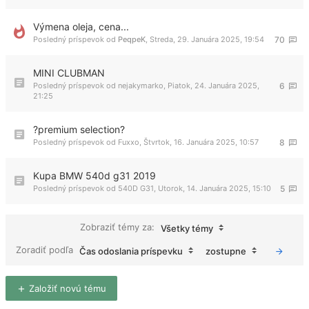
Výmena oleja, cena...
Posledný príspevok od
PeqpeK
,
Streda, 29. Januára 2025, 19:54
70
MINI CLUBMAN
Posledný príspevok od
nejakymarko
,
Piatok, 24. Januára 2025,
6
21:25
?premium selection?
Posledný príspevok od
Fuxxo
,
Štvrtok, 16. Januára 2025, 10:57
8
Kupa BMW 540d g31 2019
Posledný príspevok od
540D G31
,
Utorok, 14. Januára 2025, 15:10
5
Zobraziť témy za:
Všetky témy
Zoradiť podľa
Čas odoslania príspevku
zostupne
Založiť novú tému