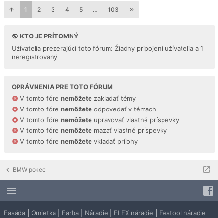
1
2
3
4
5
…
103
KTO JE PRÍTOMNÝ
Užívatelia prezerajúci toto fórum: Žiadny pripojení užívatelia a 1
neregistrovaný
OPRÁVNENIA PRE TOTO FÓRUM
V tomto fóre
nemôžete
zakladať témy
V tomto fóre
nemôžete
odpovedať v témach
V tomto fóre
nemôžete
upravovať vlastné príspevky
V tomto fóre
nemôžete
mazať vlastné príspevky
V tomto fóre
nemôžete
vkladať prílohy
BMW pokec
Fasáda
|
Omietka
|
Farba
|
Náradie
|
FLEX náradie
|
Festool náradie