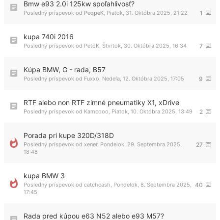
Bmw e93 2.0i 125kw spoľahlivosť?
Posledný príspevok od
PeqpeK
,
Piatok, 31. Októbra 2025, 21:22
1
kupa 740i 2016
Posledný príspevok od
PetoK
,
Štvrtok, 30. Októbra 2025, 16:34
7
Kúpa BMW, G - rada, B57
Posledný príspevok od
Fuxxo
,
Nedeľa, 12. Októbra 2025, 17:05
9
RTF alebo non RTF zimné pneumatiky X1, xDrive
Posledný príspevok od
Kamcooo
,
Piatok, 10. Októbra 2025, 13:49
2
Porada pri kupe 320D/318D
Posledný príspevok od
xener
,
Pondelok, 29. Septembra 2025,
27
18:48
kupa BMW 3
Posledný príspevok od
catchcash
,
Pondelok, 8. Septembra 2025,
40
17:45
Rada pred kúpou e63 N52 alebo e93 M57?