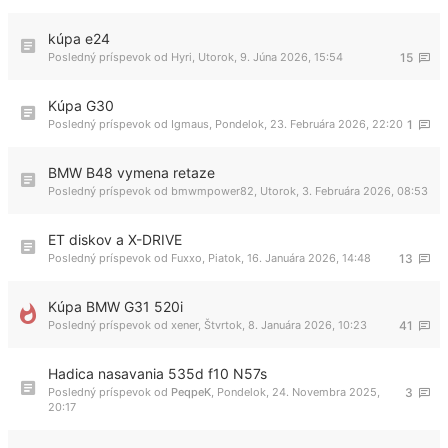
kúpa e24
Posledný príspevok od
Hyri
,
Utorok, 9. Júna 2026, 15:54
15
Kúpa G30
Posledný príspevok od
Igmaus
,
Pondelok, 23. Februára 2026, 22:20
1
BMW B48 vymena retaze
Posledný príspevok od
bmwmpower82
,
Utorok, 3. Februára 2026, 08:53
ET diskov a X-DRIVE
Posledný príspevok od
Fuxxo
,
Piatok, 16. Januára 2026, 14:48
13
Kúpa BMW G31 520i
Posledný príspevok od
xener
,
Štvrtok, 8. Januára 2026, 10:23
41
Hadica nasavania 535d f10 N57s
Posledný príspevok od
PeqpeK
,
Pondelok, 24. Novembra 2025,
3
20:17