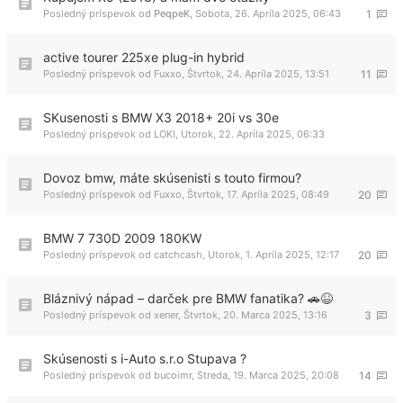
Posledný príspevok od
PeqpeK
,
Sobota, 26. Apríla 2025, 06:43
1
active tourer 225xe plug-in hybrid
Posledný príspevok od
Fuxxo
,
Štvrtok, 24. Apríla 2025, 13:51
11
SKusenosti s BMW X3 2018+ 20i vs 30e
Posledný príspevok od
LOKI
,
Utorok, 22. Apríla 2025, 06:33
Dovoz bmw, máte skúsenisti s touto firmou?
Posledný príspevok od
Fuxxo
,
Štvrtok, 17. Apríla 2025, 08:49
20
BMW 7 730D 2009 180KW
Posledný príspevok od
catchcash
,
Utorok, 1. Apríla 2025, 12:17
20
Bláznivý nápad – darček pre BMW fanatika? 🚗😆
Posledný príspevok od
xener
,
Štvrtok, 20. Marca 2025, 13:16
3
Skúsenosti s i-Auto s.r.o Stupava ?
Posledný príspevok od
bucoimr
,
Streda, 19. Marca 2025, 20:08
14