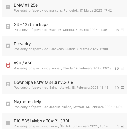
BMW X1 25e
Posledný príspevok od
marco_s
,
Pondelok, 17. Marca 2025, 17:42
X3 - 127t km kupa
Posledný príspevok od
6kamil6
,
Sobota, 8. Marca 2025, 11:46
15
Prevarky
Posledný príspevok od
Banovcan
,
Piatok, 7. Marca 2025, 12:00
e90 / e60
Posledný príspevok od
pyranes
,
Streda, 19. Februára 2025, 09:18
39
Downpipe BMW M340i r.v.2019
Posledný príspevok od
Bajno
,
Utorok, 18. Februára 2025, 16:45
10
Nájradné diely
Posledný príspevok od
Jazdím_slušne
,
Štvrtok, 13. Februára 2025, 14:08
F10 535i alebo g20/g21 330i
Posledný príspevok od
Fuxxo
,
Štvrtok, 6. Februára 2025, 15:14
4