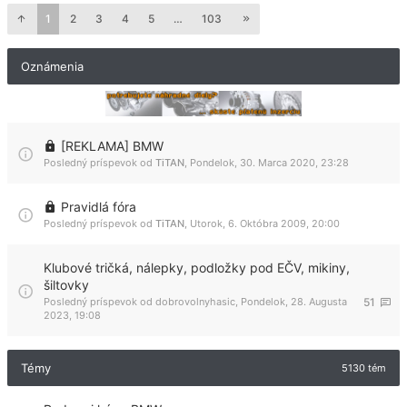
1
2
3
4
5
…
103
Oznámenia
[REKLAMA] BMW
Posledný príspevok od
TiTAN
,
Pondelok, 30. Marca 2020, 23:28
Pravidlá fóra
Posledný príspevok od
TiTAN
,
Utorok, 6. Októbra 2009, 20:00
Klubové tričká, nálepky, podložky pod EČV, mikiny,
šiltovky
Posledný príspevok od
dobrovolnyhasic
,
Pondelok, 28. Augusta
51
2023, 19:08
Témy
5130 tém