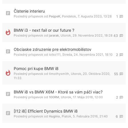
Čistenie interieru
Posledný príspevok od
PeqpeK
,
Pondelok, 7. Augusta 2023, 13:28
1
BMW i3 - next fail or our future ?
Posledný príspevok od
jararak
,
Utorok, 29. Novembra 2022, 18:28
43
Obciaske zdruzenie pre elektromobilistov
Posledný príspevok od
lolko111
,
Streda, 24. Novembra 2021, 18:10
2
Pomoc pri kupe BMW i8
Posledný príspevok od
timothysmith
,
Utorok, 20. Októbra 2020,
55
11:33
BMW i8 vs BMW X6M - Ktoré sa vám páči viac?
Posledný príspevok od
100RM
,
Utorok, 17. Mája 2016, 12:00
2
[I12 i8] Efficient Dynamics BMW i8
Posledný príspevok od
Hugino
,
Piatok, 5. Februára 2016, 21:40
6