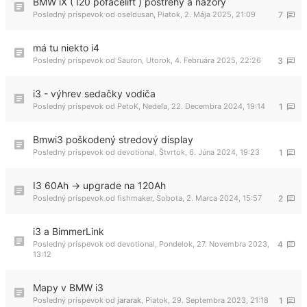
BMW iX ( I20 pofacelift ) postrehy a nazory
Posledný príspevok od
oseldusan
,
Piatok, 2. Mája 2025, 21:09
7
má tu niekto i4
Posledný príspevok od
Sauron
,
Utorok, 4. Februára 2025, 22:26
3
i3 - výhrev sedačky vodiča
Posledný príspevok od
PetoK
,
Nedeľa, 22. Decembra 2024, 19:14
1
Bmwi3 poškodený stredový display
Posledný príspevok od
devotional
,
Štvrtok, 6. Júna 2024, 19:23
1
I3 60Ah -> upgrade na 120Ah
Posledný príspevok od
fishmaker
,
Sobota, 2. Marca 2024, 15:57
2
i3 a BimmerLink
Posledný príspevok od
devotional
,
Pondelok, 27. Novembra 2023,
4
13:12
Mapy v BMW i3
Posledný príspevok od
jararak
,
Piatok, 29. Septembra 2023, 21:18
1