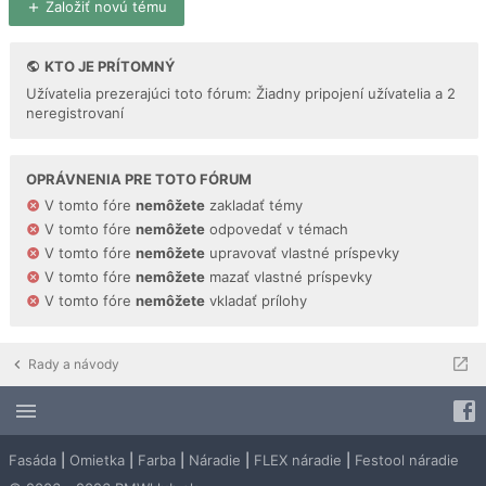
Založiť novú tému
KTO JE PRÍTOMNÝ
Užívatelia prezerajúci toto fórum: Žiadny pripojení užívatelia a 2
neregistrovaní
OPRÁVNENIA PRE TOTO FÓRUM
V tomto fóre
nemôžete
zakladať témy
V tomto fóre
nemôžete
odpovedať v témach
V tomto fóre
nemôžete
upravovať vlastné príspevky
V tomto fóre
nemôžete
mazať vlastné príspevky
V tomto fóre
nemôžete
vkladať prílohy
Rady a návody
Fasáda
|
Omietka
|
Farba
|
Náradie
|
FLEX náradie
|
Festool náradie