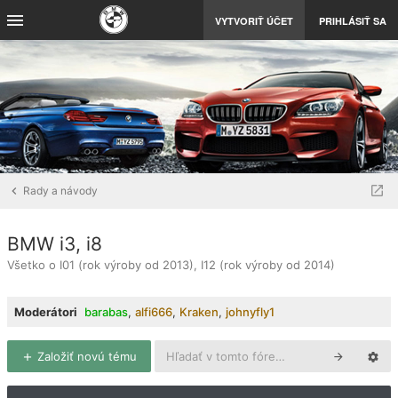
VYTVORIŤ ÚČET
PRIHLÁSIŤ SA
Rady a návody
BMW i3, i8
Všetko o I01 (rok výroby od 2013), I12 (rok výroby od 2014)
Moderátori
barabas
,
alfi666
,
Kraken
,
johnyfly1
Založiť novú tému