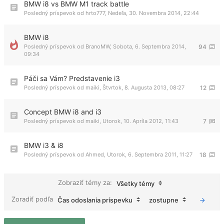
BMW i8 vs BMW M1 track battle
Posledný príspevok od
hrto777
,
Nedeľa, 30. Novembra 2014, 22:44
BMW i8
Posledný príspevok od
BranoMW
,
Sobota, 6. Septembra 2014,
94
09:34
Páči sa Vám? Predstavenie i3
Posledný príspevok od
maiki
,
Štvrtok, 8. Augusta 2013, 08:27
12
Concept BMW i8 and i3
Posledný príspevok od
maiki
,
Utorok, 10. Apríla 2012, 11:43
7
BMW i3 & i8
Posledný príspevok od
Ahmed
,
Utorok, 6. Septembra 2011, 11:27
18
Zobraziť témy za:
Všetky témy
Zoradiť podľa
Čas odoslania príspevku
zostupne