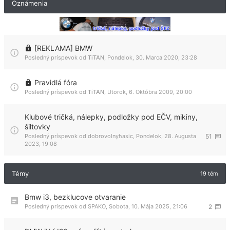
Oznámenia
[REKLAMA] BMW
Posledný príspevok od
TiTAN
,
Pondelok, 30. Marca 2020, 23:28
Pravidlá fóra
Posledný príspevok od
TiTAN
,
Utorok, 6. Októbra 2009, 20:00
Klubové tričká, nálepky, podložky pod EČV, mikiny,
šiltovky
Posledný príspevok od
dobrovolnyhasic
,
Pondelok, 28. Augusta
51
2023, 19:08
Témy
19 tém
Bmw i3, bezklucove otvaranie
Posledný príspevok od
SPAKO
,
Sobota, 10. Mája 2025, 21:06
2