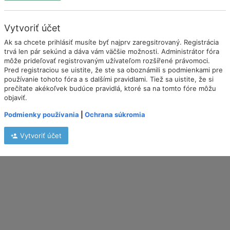
Vytvoriť účet
Ak sa chcete prihlásiť musíte byť najprv zaregsitrovaný. Registrácia
trvá len pár sekúnd a dáva vám väčšie možnosti. Administrátor fóra
môže prideľovať registrovaným užívateľom rozšířené právomoci.
Pred registraciou se uistite, že ste sa oboznámili s podmienkami pre
používanie tohoto fóra a s dalšími pravidlami. Tiež sa uistite, že si
prečítate akékoľvek budúce pravidlá, ktoré sa na tomto fóre môžu
objaviť.
Podmienky používania
|
Ochrana súkromia
Vytvoriť účet