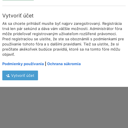
Vytvoriť účet
Ak sa chcete prihlásiť musíte byť najprv zaregsitrovaný. Registrácia
trvá len pár sekúnd a dáva vám väčšie možnosti. Administrátor fóra
môže prideľovať registrovaným užívateľom rozšířené právomoci.
Pred registraciou se uistite, že ste sa oboznámili s podmienkami pre
používanie tohoto fóra a s dalšími pravidlami. Tiež sa uistite, že si
prečítate akékoľvek budúce pravidlá, ktoré sa na tomto fóre môžu
objaviť.
Podmienky používania
|
Ochrana súkromia
Vytvoriť účet