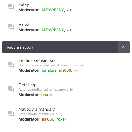
Fotky
Moderátori:
MT-SPEEDY
,
vilo
Videá
Moderátori:
MT-SPEEDY
,
vilo
Rady a návody
Technické okienko
Veci ktoré sa netýkajú konkrétneho modelu
Moderátori:
barabas
,
alfi666
,
jkk
Detailing
Autokozmetika, Leštenie, Umývanie
Moderátor:
jararak
Návody a manuály
Fotonávody, manuály v PDF, ...
Moderátori:
alfi666
,
fox1k