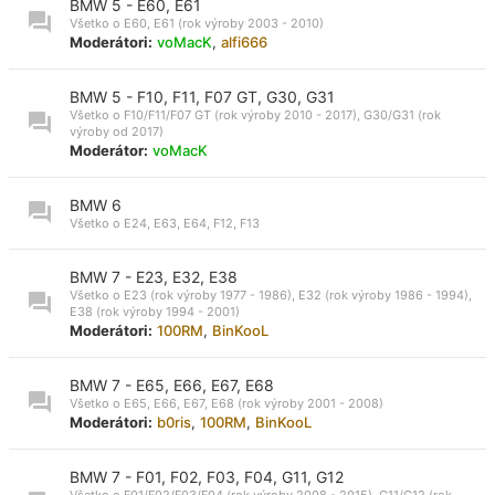
BMW 5 - E60, E61
Všetko o E60, E61 (rok výroby 2003 - 2010)
Moderátori:
voMacK
,
alfi666
BMW 5 - F10, F11, F07 GT, G30, G31
Všetko o F10/F11/F07 GT (rok výroby 2010 - 2017), G30/G31 (rok
výroby od 2017)
Moderátor:
voMacK
BMW 6
Všetko o E24, E63, E64, F12, F13
BMW 7 - E23, E32, E38
Všetko o E23 (rok výroby 1977 - 1986), E32 (rok výroby 1986 - 1994),
E38 (rok výroby 1994 - 2001)
Moderátori:
100RM
,
BinKooL
BMW 7 - E65, E66, E67, E68
Všetko o E65, E66, E67, E68 (rok výroby 2001 - 2008)
Moderátori:
b0ris
,
100RM
,
BinKooL
BMW 7 - F01, F02, F03, F04, G11, G12
Všetko o F01/F02/F03/F04 (rok výroby 2008 - 2015), G11/G12 (rok