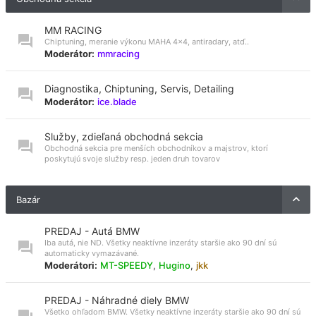
MM RACING
Chiptuning, meranie výkonu MAHA 4x4, antiradary, atď..
Moderátor:
mmracing
Diagnostika, Chiptuning, Servis, Detailing
Moderátor:
ice.blade
Služby, zdieľaná obchodná sekcia
Obchodná sekcia pre menších obchodníkov a majstrov, ktorí
poskytujú svoje služby resp. jeden druh tovarov
Bazár
PREDAJ - Autá BMW
Iba autá, nie ND. Všetky neaktívne inzeráty staršie ako 90 dní sú
automaticky vymazávané.
Moderátori:
MT-SPEEDY
,
Hugino
,
jkk
PREDAJ - Náhradné diely BMW
Všetko ohľadom BMW. Všetky neaktívne inzeráty staršie ako 90 dní sú