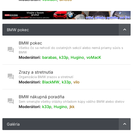
BMW pokec
BMW pokec
Všetko čo sa nehodí do ostatných sekcií alebo nemá priamy súvis s
BMW
Moderátori:
barabas
,
k33p
,
Hugino
,
voMacK
Zrazy a stretnutia
Organizácia BMW zrazov a stretnutí
Moderátori:
BlackMW
,
k33p
,
vilo
BMW nákupná poradňa
Sem smerujte všetky otázky ohľadom kúpy vášho BMW alebo dielov
Moderátori:
k33p
,
Hugino
,
jkk
Galéria