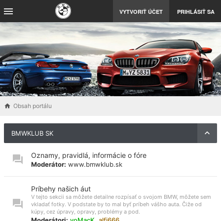
VYTVORIŤ ÚČET
PRIHLÁSIŤ SA
Obsah portálu
BMWKLUB SK
Oznamy, pravidlá, informácie o fóre
Moderátor:
www.bmwklub.sk
Príbehy našich áut
V tejto sekcii sa môžete detailne rozpísať o svojom BMW, môžete sem
vkladať fotky. V podstate by to mal byť príbeh vášho auta. Čiže od
kúpy, cez úpravy, opravy, problémy a pod.
Moderátori:
voMacK
,
alfi666