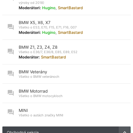
výroby od 2018)
Moderátori:
Hugino
,
SmartBastard
BMW X5, X6, X7
Všetko o E53, E70, F15, E71, F16, G07
Moderátori:
Hugino
,
SmartBastard
BMW Z1, Z3, Z4, Z8
Všetko o E36/7, E36/8, E85, E89, E52
Moderátor:
SmartBastard
BMW Veterány
Všetko o BMW veteránoch
BMW Motorrad
Všetko o BMW motocykloch
MINI
Všetko o autách značky MINI
Obchodná sekcia