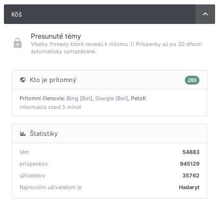
Kôš
Presunuté témy
Všetky thready ktoré nevedú k ničomu :)) Príspevky sú po 30 dňoch
automaticky vymazávané.
Kto je prítomný
280
Prítomní členovia:
Bing [Bot]
,
Google [Bot]
,
PetoK
informácia stará 5 minút
Štatistiky
tém
54883
príspevkov
945129
užívateľov
35762
Najnovším užívateľom je
Hadaryt