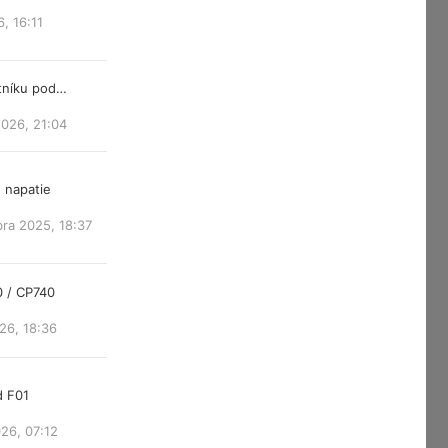
6, 16:11
atníku pod…
2026, 21:04
 napatie
ra 2025, 18:37
0 / CP740
26, 18:36
d F01
26, 07:12