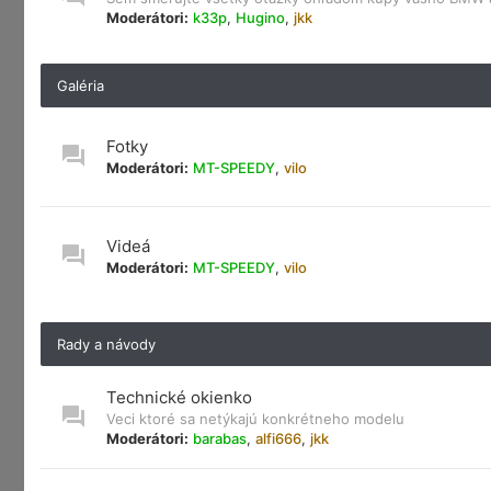
Moderátori:
k33p
,
Hugino
,
jkk
Galéria
Fotky
Moderátori:
MT-SPEEDY
,
vilo
Videá
Moderátori:
MT-SPEEDY
,
vilo
Rady a návody
Technické okienko
Veci ktoré sa netýkajú konkrétneho modelu
Moderátori:
barabas
,
alfi666
,
jkk