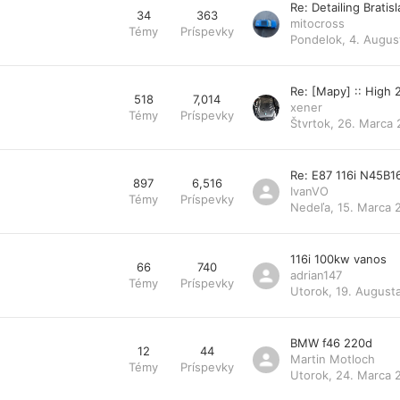
Re: Detailing Bratis
34
363
mitocross
Témy
Príspevky
Pondelok, 4. Augus
Re: [Mapy] :: High
518
7,014
xener
Témy
Príspevky
Štvrtok, 26. Marca 
Re: E87 116i N45B1
897
6,516
IvanVO
Témy
Príspevky
Nedeľa, 15. Marca 
116i 100kw vanos
66
740
adrian147
Témy
Príspevky
Utorok, 19. August
BMW f46 220d
12
44
Martin Motloch
Témy
Príspevky
Utorok, 24. Marca 