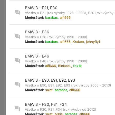
BMW 3 - E21, E30
Všetko o E21 (rok výroby 1975 - 1983), E30 (rok výroby
Moderátori:
barabas
,
alfi666
BMW 3 - E36
Všetko o E36 (rok výroby 1990 - 2000)
Moderátori:
barabas
,
alfi666
,
Kraken
,
johnyfly1
BMW 3 - E46
Všetko o E46 (rok výroby 1998 - 2006)
Moderátori:
alfi666
,
BinKooL
,
fox1k
BMW 3 - E90, E91, E92, E93
Všetko o E90, E91, E92, E93 (rok výroby 2005 - 2013)
Moderátori:
salat
,
barabas
,
alfi666
BMW 3 - F30, F31, F34
Všetko o F30, F31, F34 (rok výroby od 2012)
Moderátori:
salat
,
b0ris
,
barabas
,
alfi666