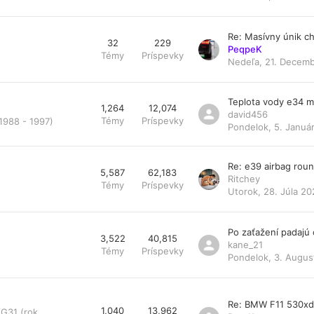
Re: Masívny únik ch
32
229
PeqpeK
Témy
Príspevky
Nedeľa, 21. Decemb
Teplota vody e34 
1,264
12,074
david456
Témy
Príspevky
1988 - 1997)
Pondelok, 5. Január
Re: e39 airbag rou
5,587
62,183
Ritchey
Témy
Príspevky
Utorok, 28. Júla 20
Po zaťažení padajú
3,522
40,815
kane_21
Témy
Príspevky
Pondelok, 3. Augus
Re: BMW F11 530x
1,040
13,962
/G31 (rok