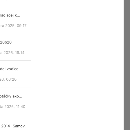
ladiacej k…
ra 2025, 09:17
m20b20
a 2026, 19:14
ndel vodico…
26, 06:20
 otáčky ako…
ta 2026, 11:40
d 2014 -Samov…