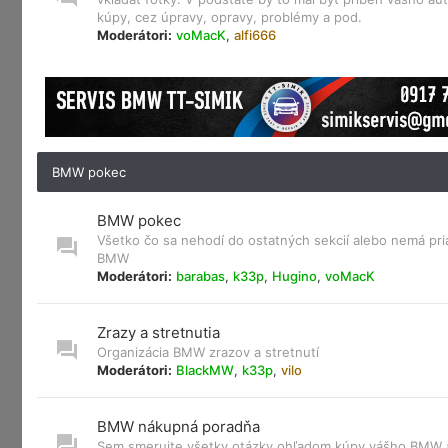
kúpy, cez úpravy, opravy, problémy a pod.
Moderátori:
voMacK
,
alfi666
BMW pokec
BMW pokec
Všetko čo sa nehodí do ostatných sekcií alebo nemá pri
BMW
Moderátori:
barabas
,
k33p
,
Hugino
,
voMacK
Zrazy a stretnutia
Organizácia BMW zrazov a stretnutí
Moderátori:
BlackMW
,
k33p
,
vilo
BMW nákupná poradňa
Sem smerujte všetky otázky ohľadom kúpy vášho BMW a