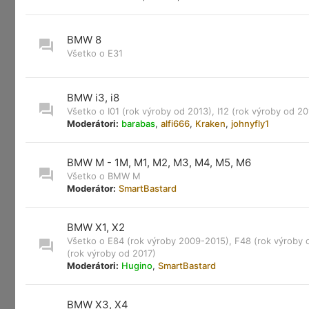
BMW 8
Všetko o E31
BMW i3, i8
Všetko o I01 (rok výroby od 2013), I12 (rok výroby od 20
Moderátori:
barabas
,
alfi666
,
Kraken
,
johnyfly1
BMW M - 1M, M1, M2, M3, M4, M5, M6
Všetko o BMW M
Moderátor:
SmartBastard
BMW X1, X2
Všetko o E84 (rok výroby 2009-2015), F48 (rok výroby 
(rok výroby od 2017)
Moderátori:
Hugino
,
SmartBastard
BMW X3, X4