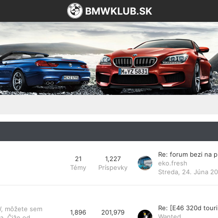
BMWKLUB.SK
Re: forum bezi na 
21
1,227
eko.fresh
Témy
Príspevky
Streda, 24. Júna 20
Re: [E46 320d tou
MW, môžete sem
1,896
201,979
Wanted
a. Čiže od