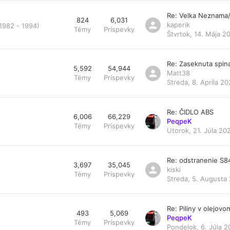
Re: Velka Neznama
824
6,031
kaperik
 1982 - 1994)
Témy
Príspevky
Štvrtok, 14. Mája 2
Re: Zaseknuta spin
5,592
54,944
Matt38
Témy
Príspevky
Streda, 8. Apríla 20
Re: ČIDLO ABS
6,006
66,229
PeqpeK
Témy
Príspevky
Utorok, 21. Júla 20
Re: odstranenie S
3,697
35,045
kiski
Témy
Príspevky
Streda, 5. Augusta 
Re: Piliny v olejovom 
493
5,069
PeqpeK
Témy
Príspevky
Pondelok, 6. Júla 2