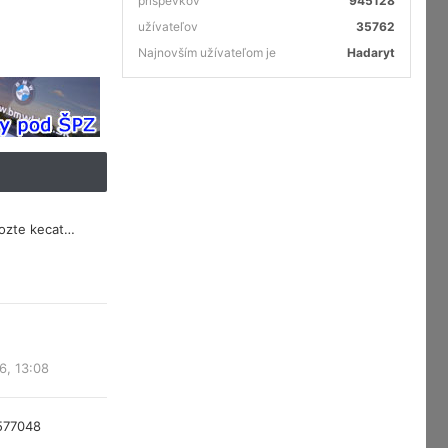
príspevkov
945128
užívateľov
35762
Najnovším užívateľom je
Hadaryt
mozte kecat…
6, 13:08
577048