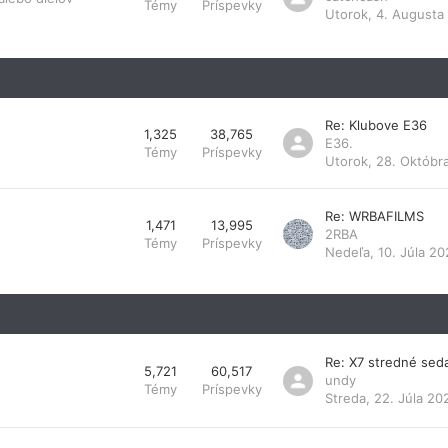
Témy
Príspevky
Utorok, 4. Augusta
Re: Klubove E36
1,325
38,765
E36.
Témy
Príspevky
Utorok, 28. Októbr
Re: WRBAFILMS
1,471
13,995
2RBA
Témy
Príspevky
Nedeľa, 10. Júla 20
Re: X7 stredné sed
5,721
60,517
undy
Témy
Príspevky
Streda, 22. Júla 20