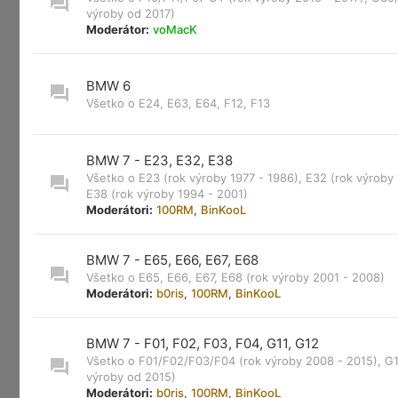
výroby od 2017)
Moderátor:
voMacK
BMW 6
Všetko o E24, E63, E64, F12, F13
BMW 7 - E23, E32, E38
Všetko o E23 (rok výroby 1977 - 1986), E32 (rok výroby 
E38 (rok výroby 1994 - 2001)
Moderátori:
100RM
,
BinKooL
BMW 7 - E65, E66, E67, E68
Všetko o E65, E66, E67, E68 (rok výroby 2001 - 2008)
Moderátori:
b0ris
,
100RM
,
BinKooL
BMW 7 - F01, F02, F03, F04, G11, G12
Všetko o F01/F02/F03/F04 (rok výroby 2008 - 2015), G1
výroby od 2015)
Moderátori:
b0ris
,
100RM
,
BinKooL