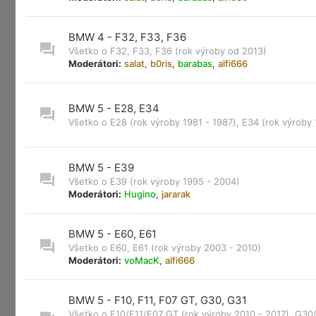
BMW 4 - F32, F33, F36
Všetko o F32, F33, F36 (rok výroby od 2013)
Moderátori:
salat
,
b0ris
,
barabas
,
alfi666
BMW 5 - E28, E34
Všetko o E28 (rok výroby 1981 - 1987), E34 (rok výroby 
BMW 5 - E39
Všetko o E39 (rok výroby 1995 - 2004)
Moderátori:
Hugino
,
jararak
BMW 5 - E60, E61
Všetko o E60, E61 (rok výroby 2003 - 2010)
Moderátori:
voMacK
,
alfi666
BMW 5 - F10, F11, F07 GT, G30, G31
Všetko o F10/F11/F07 GT (rok výroby 2010 - 2017), G30