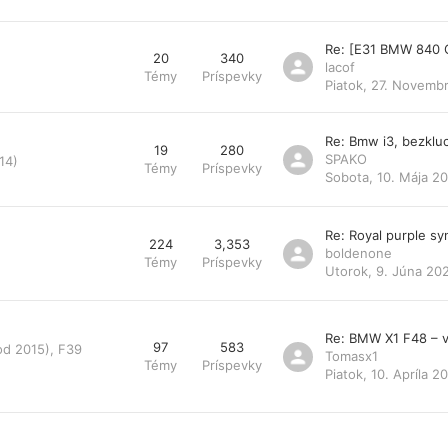
Re: [E31 BMW 840 
20
340
lacof
Témy
Príspevky
Piatok, 27. Novemb
Re: Bmw i3, bezklu
19
280
SPAKO
14)
Témy
Príspevky
Sobota, 10. Mája 20
Re: Royal purple s
224
3,353
boldenone
Témy
Príspevky
Utorok, 9. Júna 20
Re: BMW X1 F48 – v
97
583
od 2015), F39
Tomasx1
Témy
Príspevky
Piatok, 10. Apríla 2