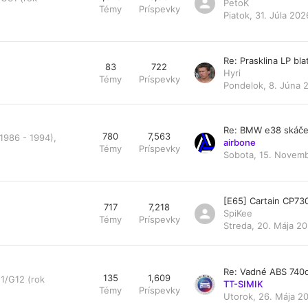
PetoK
Témy
Príspevky
Piatok, 31. Júla 202
Re: Prasklina LP bl
83
722
Hyri
Témy
Príspevky
Pondelok, 8. Júna 
Re: BMW e38 skáče
780
7,563
1986 - 1994),
airbone
Témy
Príspevky
Sobota, 15. Novemb
[E65] Cartain CP73
717
7,218
SpiKee
Témy
Príspevky
Streda, 20. Mája 20
Re: Vadné ABS 740
135
1,609
1/G12 (rok
TT-SIMIK
Témy
Príspevky
Utorok, 26. Mája 20