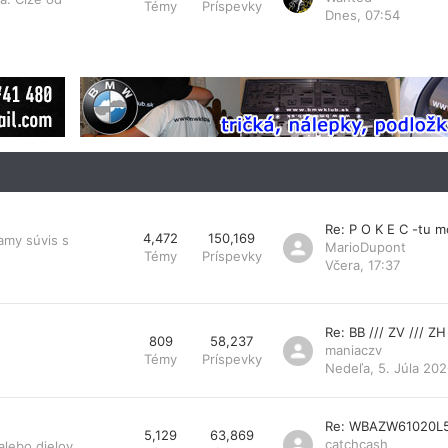
Témy
Príspevky
Dnes, 07:54
Re: P O K E C -tu 
4,472
150,169
amy súvis s
MarioDupont
Témy
Príspevky
Včera, 17:37
Re: BB /// ZV /// ZH
809
58,237
maniaczv
Témy
Príspevky
Nedeľa, 5. Júla 202
Re: WBAZW61020L
5,129
63,869
catchcash
lebo dielov