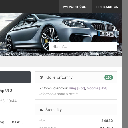
VYTVORIŤ ÚČET
PRIHLÁSIŤ SA
Hľadať…
Kto je prítomný
270
Prítomní členovia:
Bing [Bot]
,
Google [Bot]
phpBB 3
informácia stará 5 minút
26, 19:44
Štatistiky
tém
54882
ring] + BMW …