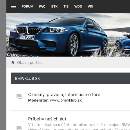
FÓRUM
FAQ
ETK
TIS
WDS
VIN
Obsah portálu
BMWKLUB SK
Oznamy, pravidlá, informácie o fóre
Moderátor:
www.bmwklub.sk
Príbehy našich áut
V tejto sekcii sa môžete detailne rozpísať o svojom B
vkladať fotky. V podstate by to mal byť príbeh vášho aut