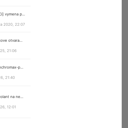
Ci] vymena p…
ra 2020, 22:07
cove otvara…
25, 21:06
ynchromax-p…
26, 21:40
olant na ne…
026, 12:01