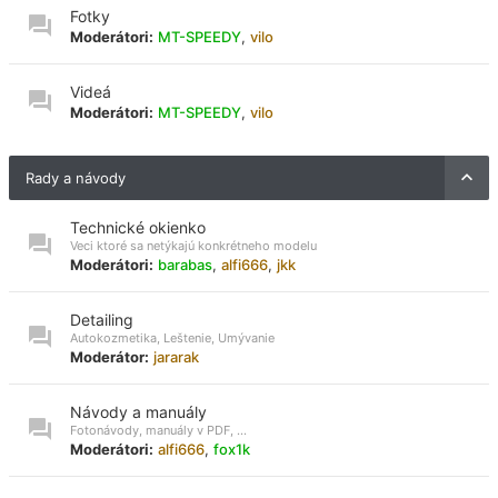
Fotky
Moderátori:
MT-SPEEDY
,
vilo
Videá
Moderátori:
MT-SPEEDY
,
vilo
Rady a návody
Technické okienko
Veci ktoré sa netýkajú konkrétneho modelu
Moderátori:
barabas
,
alfi666
,
jkk
Detailing
Autokozmetika, Leštenie, Umývanie
Moderátor:
jararak
Návody a manuály
Fotonávody, manuály v PDF, ...
Moderátori:
alfi666
,
fox1k