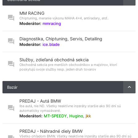
MM RACING
Chiptuning, meranie výkonu MAHA 4x4, antiradary, atď..
Moderátor:
mmracing
Diagnostika, Chiptuning, Servis, Detailing
Moderátor:
ice.blade
Služby, zdieľaná obchodná sekcia
Obchodná sekcia pre menších obchodníkov a majstrov, ktorí
poskytujú svoje služby resp. jeden druh tovarov
Bazár
PREDAJ - Autá BMW
Iba autá, nie ND. Všetky neaktívne inzeráty staršie ako 90 dní sú
automaticky vymazávané.
Moderátori:
MT-SPEEDY
,
Hugino
,
jkk
PREDAJ - Náhradné diely BMW
Všetko ohľadom BMW. Všetky neaktívne inzeráty staršie ako 90 dní sú