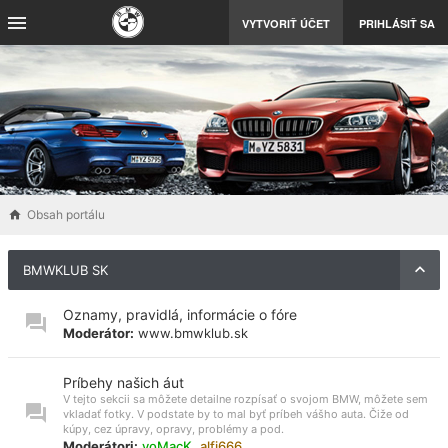
VYTVORIŤ ÚČET
PRIHLÁSIŤ SA
Obsah portálu
BMWKLUB SK
Oznamy, pravidlá, informácie o fóre
Moderátor:
www.bmwklub.sk
Príbehy našich áut
V tejto sekcii sa môžete detailne rozpísať o svojom BMW, môžete sem
vkladať fotky. V podstate by to mal byť príbeh vášho auta. Čiže od
kúpy, cez úpravy, opravy, problémy a pod.
Moderátori:
voMacK
,
alfi666