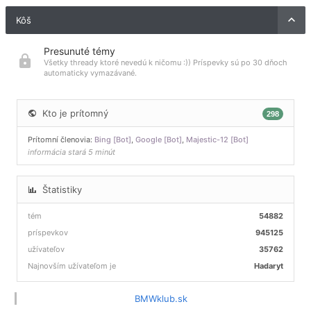
Kôš
Presunuté témy
Všetky thready ktoré nevedú k ničomu :)) Príspevky sú po 30 dňoch
automaticky vymazávané.
Kto je prítomný
298
Prítomní členovia:
Bing [Bot]
,
Google [Bot]
,
Majestic-12 [Bot]
informácia stará 5 minút
Štatistiky
tém
54882
príspevkov
945125
užívateľov
35762
Najnovším užívateľom je
Hadaryt
BMWklub.sk