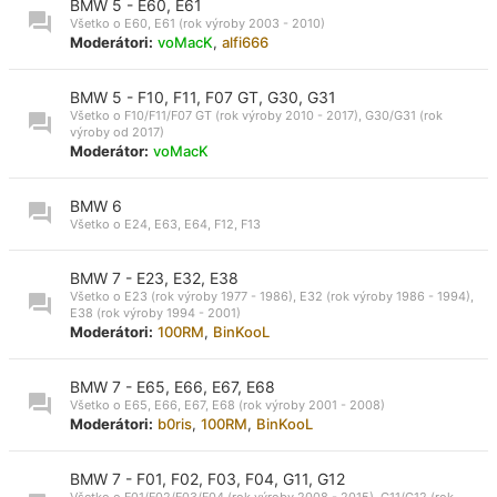
BMW 5 - E60, E61
Všetko o E60, E61 (rok výroby 2003 - 2010)
Moderátori:
voMacK
,
alfi666
BMW 5 - F10, F11, F07 GT, G30, G31
Všetko o F10/F11/F07 GT (rok výroby 2010 - 2017), G30/G31 (rok
výroby od 2017)
Moderátor:
voMacK
BMW 6
Všetko o E24, E63, E64, F12, F13
BMW 7 - E23, E32, E38
Všetko o E23 (rok výroby 1977 - 1986), E32 (rok výroby 1986 - 1994),
E38 (rok výroby 1994 - 2001)
Moderátori:
100RM
,
BinKooL
BMW 7 - E65, E66, E67, E68
Všetko o E65, E66, E67, E68 (rok výroby 2001 - 2008)
Moderátori:
b0ris
,
100RM
,
BinKooL
BMW 7 - F01, F02, F03, F04, G11, G12
Všetko o F01/F02/F03/F04 (rok výroby 2008 - 2015), G11/G12 (rok