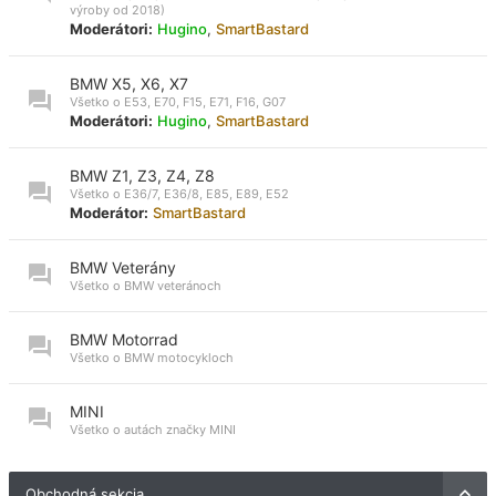
výroby od 2018)
Moderátori:
Hugino
,
SmartBastard
BMW X5, X6, X7
Všetko o E53, E70, F15, E71, F16, G07
Moderátori:
Hugino
,
SmartBastard
BMW Z1, Z3, Z4, Z8
Všetko o E36/7, E36/8, E85, E89, E52
Moderátor:
SmartBastard
BMW Veterány
Všetko o BMW veteránoch
BMW Motorrad
Všetko o BMW motocykloch
MINI
Všetko o autách značky MINI
Obchodná sekcia