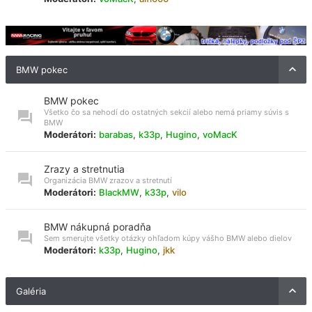
BMW pokec
BMW pokec
Všetko čo sa nehodí do ostatných sekcií alebo nemá priamy súvis s
BMW
Moderátori:
barabas
,
k33p
,
Hugino
,
voMacK
Zrazy a stretnutia
Organizácia BMW zrazov a stretnutí
Moderátori:
BlackMW
,
k33p
,
vilo
BMW nákupná poradňa
Sem smerujte všetky otázky ohľadom kúpy vášho BMW alebo dielov
Moderátori:
k33p
,
Hugino
,
jkk
Galéria