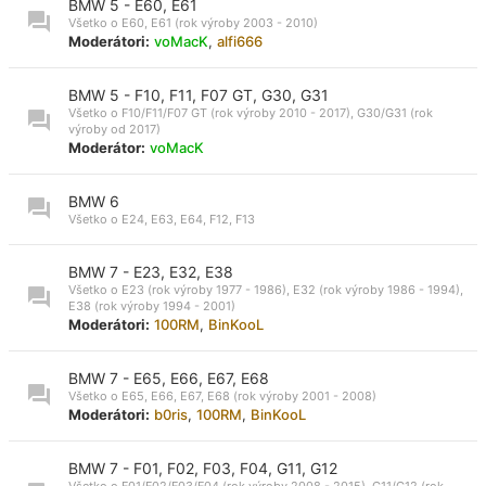
BMW 5 - E60, E61
Všetko o E60, E61 (rok výroby 2003 - 2010)
Moderátori:
voMacK
,
alfi666
BMW 5 - F10, F11, F07 GT, G30, G31
Všetko o F10/F11/F07 GT (rok výroby 2010 - 2017), G30/G31 (rok
výroby od 2017)
Moderátor:
voMacK
BMW 6
Všetko o E24, E63, E64, F12, F13
BMW 7 - E23, E32, E38
Všetko o E23 (rok výroby 1977 - 1986), E32 (rok výroby 1986 - 1994),
E38 (rok výroby 1994 - 2001)
Moderátori:
100RM
,
BinKooL
BMW 7 - E65, E66, E67, E68
Všetko o E65, E66, E67, E68 (rok výroby 2001 - 2008)
Moderátori:
b0ris
,
100RM
,
BinKooL
BMW 7 - F01, F02, F03, F04, G11, G12
Všetko o F01/F02/F03/F04 (rok výroby 2008 - 2015), G11/G12 (rok