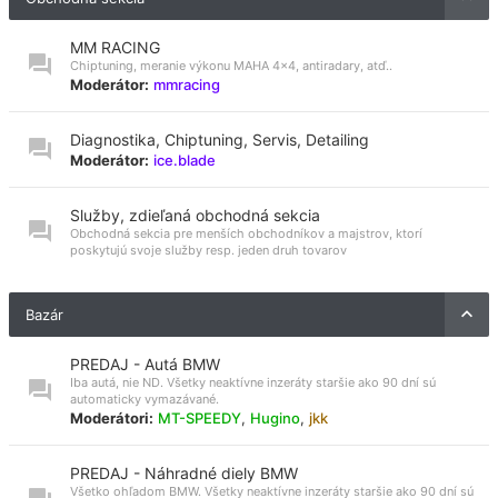
MM RACING
Chiptuning, meranie výkonu MAHA 4x4, antiradary, atď..
Moderátor:
mmracing
Diagnostika, Chiptuning, Servis, Detailing
Moderátor:
ice.blade
Služby, zdieľaná obchodná sekcia
Obchodná sekcia pre menších obchodníkov a majstrov, ktorí
poskytujú svoje služby resp. jeden druh tovarov
Bazár
PREDAJ - Autá BMW
Iba autá, nie ND. Všetky neaktívne inzeráty staršie ako 90 dní sú
automaticky vymazávané.
Moderátori:
MT-SPEEDY
,
Hugino
,
jkk
PREDAJ - Náhradné diely BMW
Všetko ohľadom BMW. Všetky neaktívne inzeráty staršie ako 90 dní sú