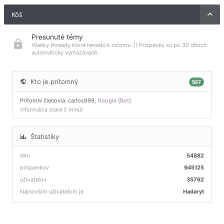
Kôš
Presunuté témy
Všetky thready ktoré nevedú k ničomu :)) Príspevky sú po 30 dňoch
automaticky vymazávané.
Kto je prítomný
567
Prítomní členovia:
carlos999
,
Google [Bot]
informácia stará 5 minút
Štatistiky
tém
54882
príspevkov
945125
užívateľov
35762
Najnovším užívateľom je
Hadaryt