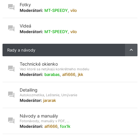
Fotky
Moderátori:
MT-SPEEDY
,
vilo
Videá
Moderátori:
MT-SPEEDY
,
vilo
Rady a návody
Technické okienko
Veci ktoré sa netýkajú konkrétneho modelu
Moderátori:
barabas
,
alfi666
,
jkk
Detailing
Autokozmetika, Leštenie, Umývanie
Moderátor:
jararak
Návody a manuály
Fotonávody, manuály v PDF, ...
Moderátori:
alfi666
,
fox1k