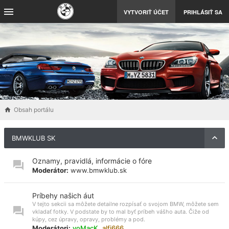
VYTVORIŤ ÚČET
PRIHLÁSIŤ SA
Obsah portálu
BMWKLUB SK
Oznamy, pravidlá, informácie o fóre
Moderátor:
www.bmwklub.sk
Príbehy našich áut
V tejto sekcii sa môžete detailne rozpísať o svojom BMW, môžete sem
vkladať fotky. V podstate by to mal byť príbeh vášho auta. Čiže od
kúpy, cez úpravy, opravy, problémy a pod.
Moderátori:
voMacK
,
alfi666