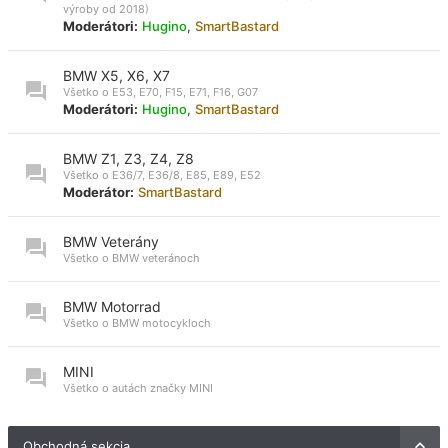
výroby od 2018)
Moderátori:
Hugino
,
SmartBastard
BMW X5, X6, X7
Všetko o E53, E70, F15, E71, F16, G07
Moderátori:
Hugino
,
SmartBastard
BMW Z1, Z3, Z4, Z8
Všetko o E36/7, E36/8, E85, E89, E52
Moderátor:
SmartBastard
BMW Veterány
Všetko o BMW veteránoch
BMW Motorrad
Všetko o BMW motocykloch
MINI
Všetko o autách značky MINI
Obchodná sekcia