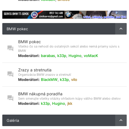
BMW pokec
BMW pokec
Všetko čo sa nehodí do ostatných sekcií alebo nemá priamy súvis s
BMW
Moderátori:
barabas
,
k33p
,
Hugino
,
voMacK
Zrazy a stretnutia
Organizácia BMW zrazov a stretnutí
Moderátori:
BlackMW
,
k33p
,
vilo
BMW nákupná poradňa
Sem smerujte všetky otázky ohľadom kúpy vášho BMW alebo dielov
Moderátori:
k33p
,
Hugino
,
jkk
Galéria