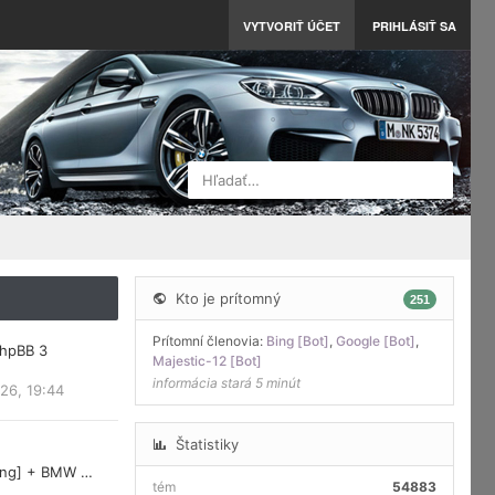
VYTVORIŤ ÚČET
PRIHLÁSIŤ SA
Hľadať…
Kto je prítomný
251
Prítomní členovia:
Bing [Bot]
,
Google [Bot]
,
phpBB 3
Majestic-12 [Bot]
informácia stará 5 minút
26, 19:44
Štatistiky
ring] + BMW …
tém
54883