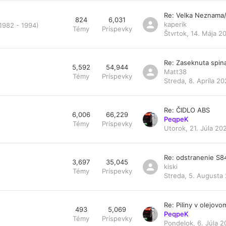
Re: Velka Neznama
824
6,031
kaperik
 1982 - 1994)
Témy
Príspevky
Štvrtok, 14. Mája 2
Re: Zaseknuta spin
5,592
54,944
Matt38
Témy
Príspevky
Streda, 8. Apríla 20
Re: ČIDLO ABS
6,006
66,229
PeqpeK
Témy
Príspevky
Utorok, 21. Júla 20
Re: odstranenie S
3,697
35,045
kiski
Témy
Príspevky
Streda, 5. Augusta 
Re: Piliny v olejovom 
493
5,069
PeqpeK
Témy
Príspevky
Pondelok, 6. Júla 2