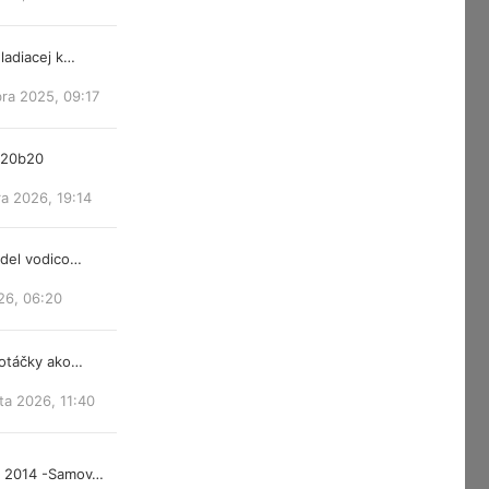
ladiacej k…
ra 2025, 09:17
m20b20
a 2026, 19:14
ndel vodico…
26, 06:20
 otáčky ako…
ta 2026, 11:40
d 2014 -Samov…