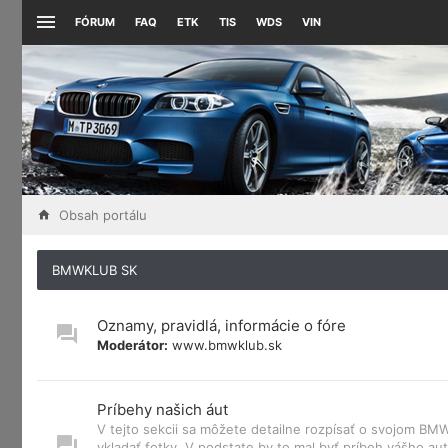
FÓRUM
FAQ
ETK
TIS
WDS
VIN
Obsah portálu
BMWKLUB SK
Oznamy, pravidlá, informácie o fóre
Moderátor:
www.bmwklub.sk
Príbehy našich áut
V tejto sekcii sa môžete detailne rozpísať o svojom B
vkladať fotky. V podstate by to mal byť príbeh vášho aut