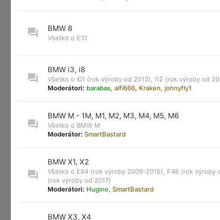
BMW 8
Všetko o E31
BMW i3, i8
Všetko o I01 (rok výroby od 2013), I12 (rok výroby od 20
Moderátori:
barabas
,
alfi666
,
Kraken
,
johnyfly1
BMW M - 1M, M1, M2, M3, M4, M5, M6
Všetko o BMW M
Moderátor:
SmartBastard
BMW X1, X2
Všetko o E84 (rok výroby 2009-2015), F48 (rok výroby 
(rok výroby od 2017)
Moderátori:
Hugino
,
SmartBastard
BMW X3, X4