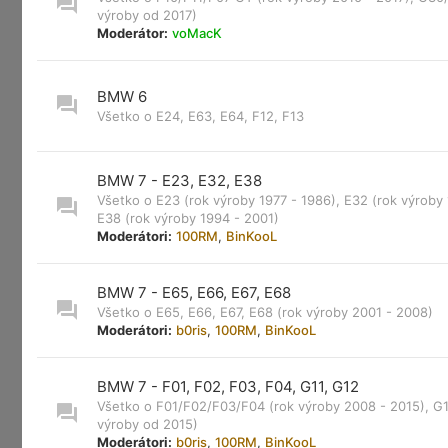
výroby od 2017)
Moderátor:
voMacK
BMW 6
Všetko o E24, E63, E64, F12, F13
BMW 7 - E23, E32, E38
Všetko o E23 (rok výroby 1977 - 1986), E32 (rok výroby 
E38 (rok výroby 1994 - 2001)
Moderátori:
100RM
,
BinKooL
BMW 7 - E65, E66, E67, E68
Všetko o E65, E66, E67, E68 (rok výroby 2001 - 2008)
Moderátori:
b0ris
,
100RM
,
BinKooL
BMW 7 - F01, F02, F03, F04, G11, G12
Všetko o F01/F02/F03/F04 (rok výroby 2008 - 2015), G1
výroby od 2015)
Moderátori:
b0ris
,
100RM
,
BinKooL