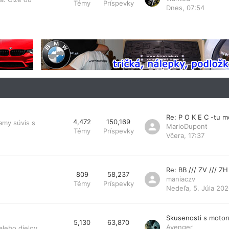
Témy
Príspevky
Dnes, 07:54
Re: P O K E C -tu 
4,472
150,169
amy súvis s
MarioDupont
Témy
Príspevky
Včera, 17:37
Re: BB /// ZV /// ZH
809
58,237
maniaczv
Témy
Príspevky
Nedeľa, 5. Júla 202
Skusenosti s moto
5,130
63,870
Avenger
lebo dielov