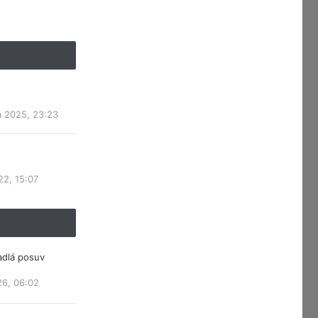
a 2025, 23:23
22, 15:07
adlá posuv
26, 06:02