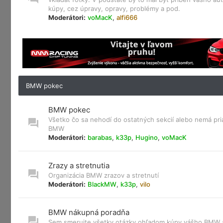
kúpy, cez úpravy, opravy, problémy a pod.
Moderátori:
voMacK
,
alfi666
BMW pokec
BMW pokec
Všetko čo sa nehodí do ostatných sekcií alebo nemá pri
BMW
Moderátori:
barabas
,
k33p
,
Hugino
,
voMacK
Zrazy a stretnutia
Organizácia BMW zrazov a stretnutí
Moderátori:
BlackMW
,
k33p
,
vilo
BMW nákupná poradňa
Sem smerujte všetky otázky ohľadom kúpy vášho BMW a