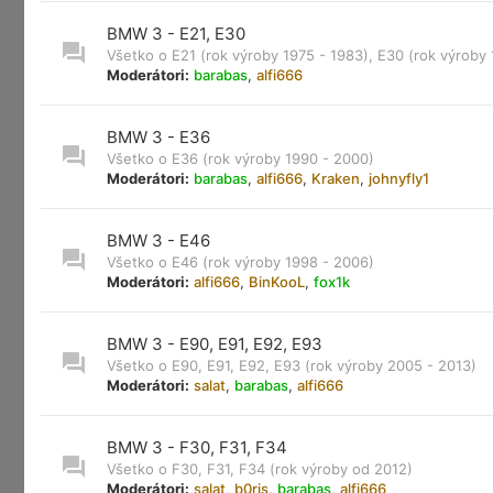
BMW 3 - E21, E30
Všetko o E21 (rok výroby 1975 - 1983), E30 (rok výroby
Moderátori:
barabas
,
alfi666
BMW 3 - E36
Všetko o E36 (rok výroby 1990 - 2000)
Moderátori:
barabas
,
alfi666
,
Kraken
,
johnyfly1
BMW 3 - E46
Všetko o E46 (rok výroby 1998 - 2006)
Moderátori:
alfi666
,
BinKooL
,
fox1k
BMW 3 - E90, E91, E92, E93
Všetko o E90, E91, E92, E93 (rok výroby 2005 - 2013)
Moderátori:
salat
,
barabas
,
alfi666
BMW 3 - F30, F31, F34
Všetko o F30, F31, F34 (rok výroby od 2012)
Moderátori:
salat
,
b0ris
,
barabas
,
alfi666