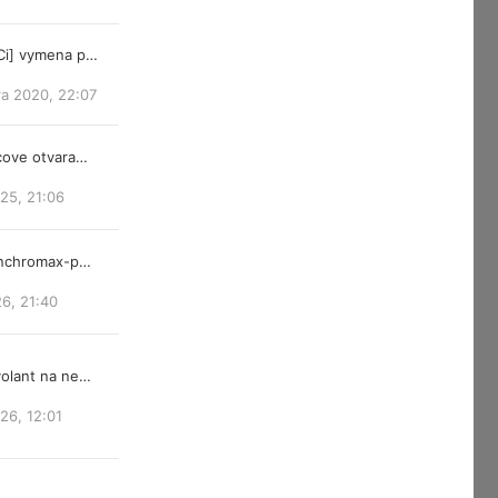
Ci] vymena p…
ra 2020, 22:07
cove otvara…
25, 21:06
ynchromax-p…
26, 21:40
olant na ne…
026, 12:01