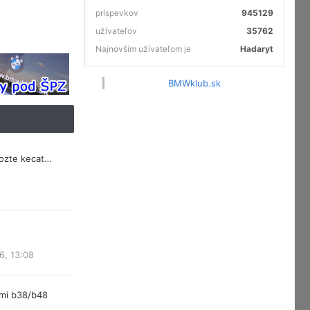
príspevkov
945129
užívateľov
35762
Najnovším užívateľom je
Hadaryt
BMWklub.sk
mozte kecat…
6, 13:08
rmi b38/b48