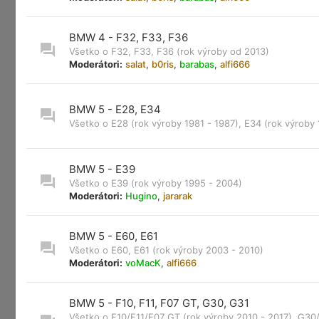
BMW 4 - F32, F33, F36
Všetko o F32, F33, F36 (rok výroby od 2013)
Moderátori:
salat
,
b0ris
,
barabas
,
alfi666
BMW 5 - E28, E34
Všetko o E28 (rok výroby 1981 - 1987), E34 (rok výroby 
BMW 5 - E39
Všetko o E39 (rok výroby 1995 - 2004)
Moderátori:
Hugino
,
jararak
BMW 5 - E60, E61
Všetko o E60, E61 (rok výroby 2003 - 2010)
Moderátori:
voMacK
,
alfi666
BMW 5 - F10, F11, F07 GT, G30, G31
Všetko o F10/F11/F07 GT (rok výroby 2010 - 2017), G30