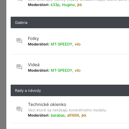
Moderátori:
k33p
,
Hugino
,
jkk
Galéria
Fotky
Moderátori:
MT-SPEEDY
,
vilo
Videá
Moderátori:
MT-SPEEDY
,
vilo
Rady a návody
Technické okienko
Veci ktoré sa netýkajú konkrétneho modelu
Moderátori:
barabas
,
alfi666
,
jkk