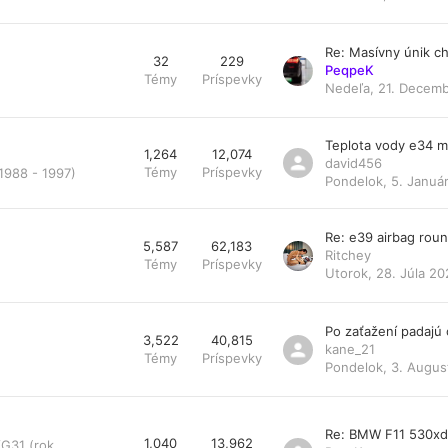
Re: Masívny únik ch
32
229
PeqpeK
Témy
Príspevky
Nedeľa, 21. Decemb
Teplota vody e34 
1,264
12,074
david456
Témy
Príspevky
1988 - 1997)
Pondelok, 5. Január
Re: e39 airbag rou
5,587
62,183
Ritchey
Témy
Príspevky
Utorok, 28. Júla 20
Po zaťažení padajú
3,522
40,815
kane_21
Témy
Príspevky
Pondelok, 3. Augus
Re: BMW F11 530x
1,040
13,962
/G31 (rok