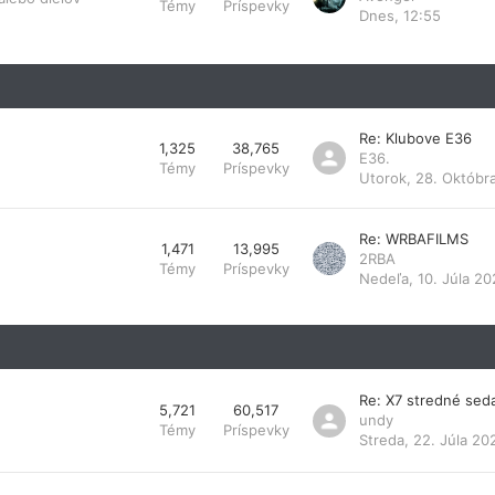
Témy
Príspevky
Dnes, 12:55
Re: Klubove E36
1,325
38,765
E36.
Témy
Príspevky
Utorok, 28. Októbr
Re: WRBAFILMS
1,471
13,995
2RBA
Témy
Príspevky
Nedeľa, 10. Júla 20
Re: X7 stredné sed
5,721
60,517
undy
Témy
Príspevky
Streda, 22. Júla 20