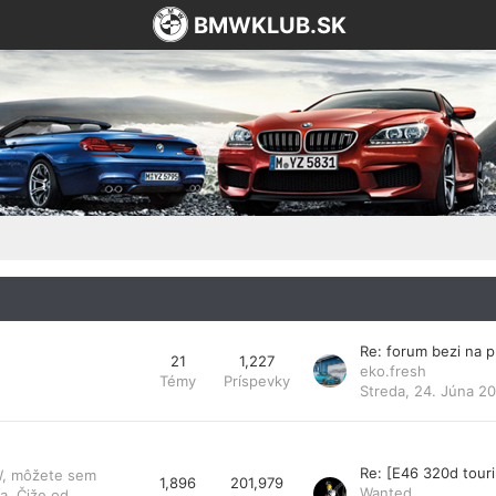
BMWKLUB.SK
Re: forum bezi na 
21
1,227
eko.fresh
Témy
Príspevky
Streda, 24. Júna 20
Re: [E46 320d tou
MW, môžete sem
1,896
201,979
Wanted
a. Čiže od