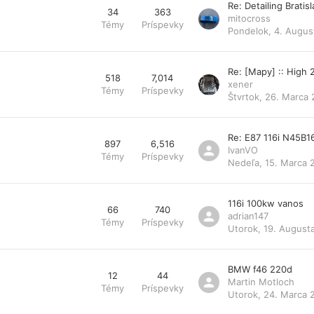
Re: Detailing Bratis
34
363
mitocross
Témy
Príspevky
Pondelok, 4. Augus
Re: [Mapy] :: High
518
7,014
xener
Témy
Príspevky
Štvrtok, 26. Marca 
Re: E87 116i N45B1
897
6,516
IvanVO
Témy
Príspevky
Nedeľa, 15. Marca 
116i 100kw vanos
66
740
adrian147
Témy
Príspevky
Utorok, 19. August
BMW f46 220d
12
44
Martin Motloch
Témy
Príspevky
Utorok, 24. Marca 