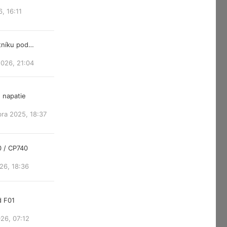
6, 16:11
atníku pod…
2026, 21:04
 napatie
ra 2025, 18:37
0 / CP740
26, 18:36
d F01
26, 07:12