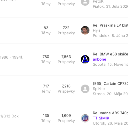
PetoK
Témy
Príspevky
Piatok, 31. Júla 202
Re: Prasklina LP bl
83
722
Hyri
Témy
Príspevky
Pondelok, 8. Júna 
Re: BMW e38 skáče
780
7,563
1986 - 1994),
airbone
Témy
Príspevky
Sobota, 15. Novemb
[E65] Cartain CP73
717
7,218
SpiKee
Témy
Príspevky
Streda, 20. Mája 20
Re: Vadné ABS 740
135
1,609
1/G12 (rok
TT-SIMIK
Témy
Príspevky
Utorok, 26. Mája 20