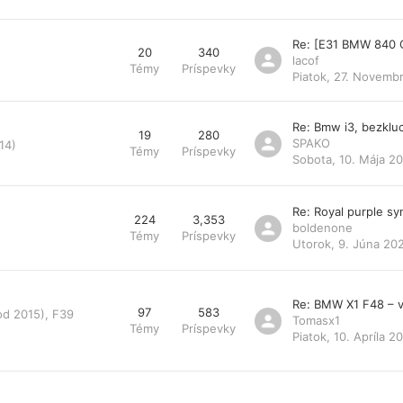
Re: [E31 BMW 840 
20
340
lacof
Témy
Príspevky
Piatok, 27. Novemb
Re: Bmw i3, bezklu
19
280
SPAKO
14)
Témy
Príspevky
Sobota, 10. Mája 20
Re: Royal purple s
224
3,353
boldenone
Témy
Príspevky
Utorok, 9. Júna 20
Re: BMW X1 F48 – v
97
583
od 2015), F39
Tomasx1
Témy
Príspevky
Piatok, 10. Apríla 2