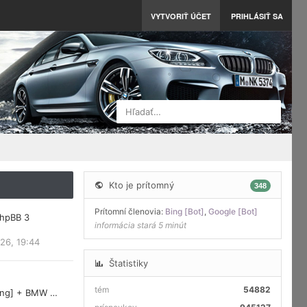
VYTVORIŤ ÚČET
PRIHLÁSIŤ SA
Hľadať…
Kto je prítomný
348
Prítomní členovia:
Bing [Bot]
,
Google [Bot]
phpBB 3
informácia stará 5 minút
26, 19:44
Štatistiky
tém
54882
ring] + BMW …