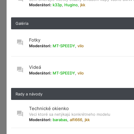
Moderátori:
k33p
,
Hugino
,
jkk
Galéria
Fotky
Moderátori:
MT-SPEEDY
,
vilo
Videá
Moderátori:
MT-SPEEDY
,
vilo
Rady a návody
Technické okienko
Veci ktoré sa netýkajú konkrétneho modelu
Moderátori:
barabas
,
alfi666
,
jkk