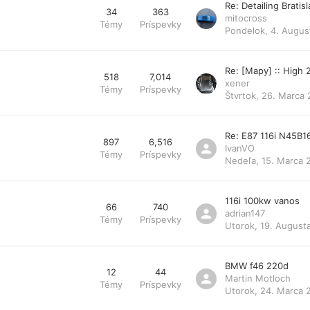
Re: Detailing Bratis
34
363
mitocross
Témy
Príspevky
Pondelok, 4. Augus
Re: [Mapy] :: High
518
7,014
xener
Témy
Príspevky
Štvrtok, 26. Marca 
Re: E87 116i N45B1
897
6,516
IvanVO
Témy
Príspevky
Nedeľa, 15. Marca 
116i 100kw vanos
66
740
adrian147
Témy
Príspevky
Utorok, 19. August
BMW f46 220d
12
44
Martin Motloch
Témy
Príspevky
Utorok, 24. Marca 