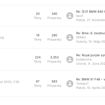
Re: [E31 BMW 840 
20
340
lacof
Témy
Príspevky
Piatok, 27. Novemb
Re: Bmw i3, bezklu
19
280
SPAKO
14)
Témy
Príspevky
Sobota, 10. Mája 20
Re: Royal purple s
224
3,353
boldenone
Témy
Príspevky
Utorok, 9. Júna 20
Re: BMW X1 F48 – v
97
583
od 2015), F39
Tomasx1
Témy
Príspevky
Piatok, 10. Apríla 2