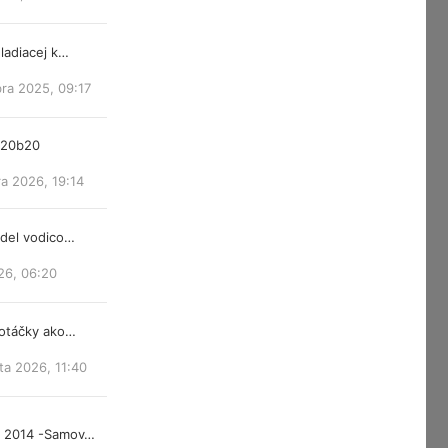
ladiacej k…
ra 2025, 09:17
m20b20
a 2026, 19:14
ndel vodico…
26, 06:20
 otáčky ako…
ta 2026, 11:40
d 2014 -Samov…