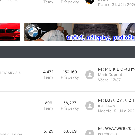
Témy
Príspevky
Piatok, 31. Júla 202
Re: P O K E C -tu 
4,472
150,169
amy súvis s
MarioDupont
Témy
Príspevky
Včera, 17:37
Re: BB /// ZV /// ZH
809
58,237
maniaczv
Témy
Príspevky
Nedeľa, 5. Júla 202
Re: WBAZW61020L
5,129
63,869
catchcash
lebo dielov