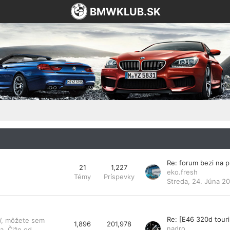
BMWKLUB.SK
Re: forum bezi na 
21
1,227
eko.fresh
Témy
Príspevky
Streda, 24. Júna 20
Re: [E46 320d tou
MW, môžete sem
1,896
201,978
nadro
a. Čiže od