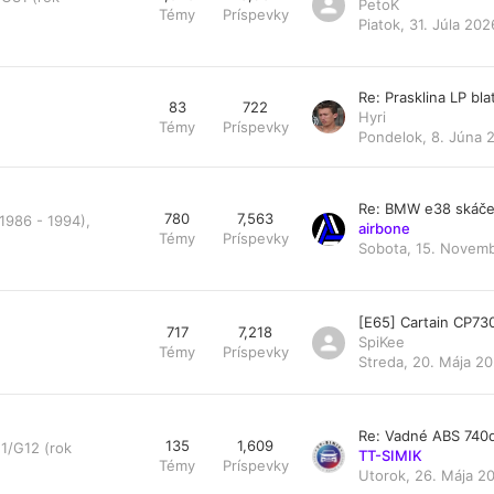
PetoK
Témy
Príspevky
Piatok, 31. Júla 202
Re: Prasklina LP bl
83
722
Hyri
Témy
Príspevky
Pondelok, 8. Júna 
Re: BMW e38 skáče
780
7,563
1986 - 1994),
airbone
Témy
Príspevky
Sobota, 15. Novemb
[E65] Cartain CP73
717
7,218
SpiKee
Témy
Príspevky
Streda, 20. Mája 20
Re: Vadné ABS 740
135
1,609
1/G12 (rok
TT-SIMIK
Témy
Príspevky
Utorok, 26. Mája 20