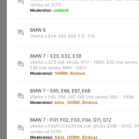
výroby od 2017)
Moderátor:
voMacK
BMW 6
Všetko o E24, E63, E64, F12, F13
BMW 7 - E23, E32, E38
Všetko o E23 (rok výroby 1977 - 1986), E32 (rok výroby 
E38 (rok výroby 1994 - 2001)
Moderátori:
100RM
,
BinKooL
BMW 7 - E65, E66, E67, E68
Všetko o E65, E66, E67, E68 (rok výroby 2001 - 2008)
Moderátori:
b0ris
,
100RM
,
BinKooL
BMW 7 - F01, F02, F03, F04, G11, G12
Všetko o F01/F02/F03/F04 (rok výroby 2008 - 2015), G1
výroby od 2015)
Moderátori:
b0ris
,
100RM
,
BinKooL