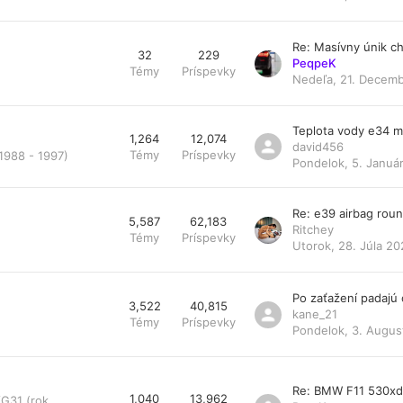
Re: Masívny únik ch
32
229
PeqpeK
Témy
Príspevky
Nedeľa, 21. Decemb
Teplota vody e34 
1,264
12,074
david456
Témy
Príspevky
1988 - 1997)
Pondelok, 5. Január
Re: e39 airbag rou
5,587
62,183
Ritchey
Témy
Príspevky
Utorok, 28. Júla 20
Po zaťažení padajú
3,522
40,815
kane_21
Témy
Príspevky
Pondelok, 3. Augus
Re: BMW F11 530x
1,040
13,962
/G31 (rok