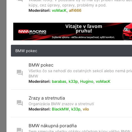
kúpy, cez úpravy, opravy, problémy a pod.
Moderátori:
voMacK
,
alfi666
BMW pokec
BMW pokec
Všetko čo sa nehodí do ostatných sekcií alebo nemá pri
BMW
Moderátori:
barabas
,
k33p
,
Hugino
,
voMacK
Zrazy a stretnutia
Organizácia BMW zrazov a stretnutí
Moderátori:
BlackMW
,
k33p
,
vilo
BMW nákupná poradňa
Sem smerujte všetky otázky ohľadom kúpy vášho BMW a