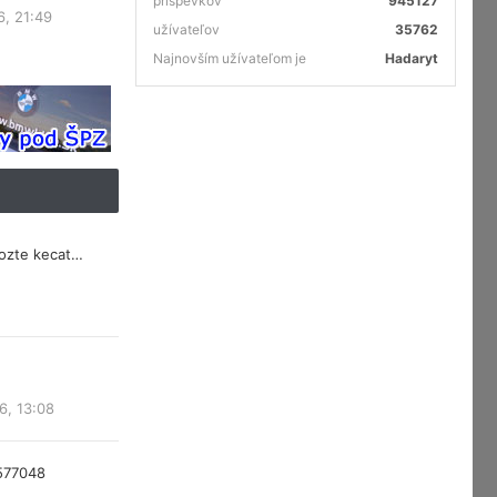
príspevkov
945127
6, 21:49
užívateľov
35762
Najnovším užívateľom je
Hadaryt
mozte kecat…
6, 13:08
577048