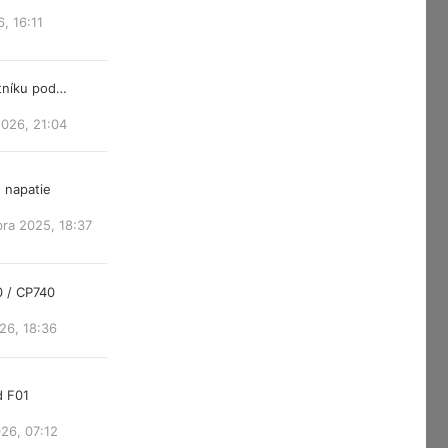
6, 16:11
atníku pod…
2026, 21:04
 napatie
ra 2025, 18:37
0 / CP740
26, 18:36
d F01
26, 07:12