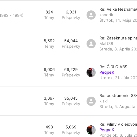
Re: Velka Neznama
824
6,031
kaperik
 1982 - 1994)
Témy
Príspevky
Štvrtok, 14. Mája 2
Re: Zaseknuta spin
5,592
54,944
Matt38
Témy
Príspevky
Streda, 8. Apríla 20
Re: ČIDLO ABS
6,006
66,229
PeqpeK
Témy
Príspevky
Utorok, 21. Júla 20
Re: odstranenie S
3,697
35,045
kiski
Témy
Príspevky
Streda, 5. Augusta 
Re: Piliny v olejovom 
493
5,069
PeqpeK
Témy
Príspevky
Pondelok, 6. Júla 2