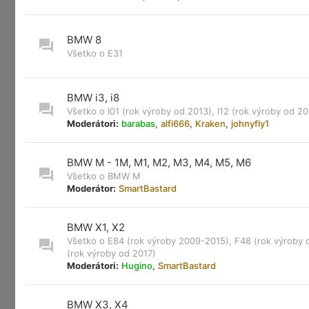
BMW 8
Všetko o E31
BMW i3, i8
Všetko o I01 (rok výroby od 2013), I12 (rok výroby od 20
Moderátori:
barabas
,
alfi666
,
Kraken
,
johnyfly1
BMW M - 1M, M1, M2, M3, M4, M5, M6
Všetko o BMW M
Moderátor:
SmartBastard
BMW X1, X2
Všetko o E84 (rok výroby 2009-2015), F48 (rok výroby 
(rok výroby od 2017)
Moderátori:
Hugino
,
SmartBastard
BMW X3, X4