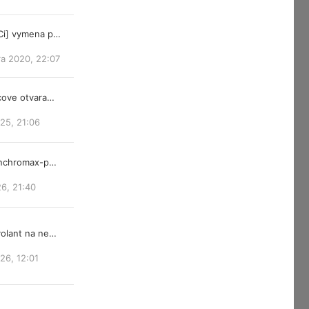
Ci] vymena p…
ra 2020, 22:07
cove otvara…
25, 21:06
ynchromax-p…
26, 21:40
olant na ne…
026, 12:01