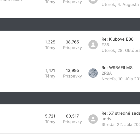
Témy
Príspevky
Utorok, 4. Augusta
Re: Klubove E36
1,325
38,765
E36.
Témy
Príspevky
Utorok, 28. Októbr
Re: WRBAFILMS
1,471
13,995
2RBA
Témy
Príspevky
Nedeľa, 10. Júla 20
Re: X7 stredné sed
5,721
60,517
undy
Témy
Príspevky
Streda, 22. Júla 20