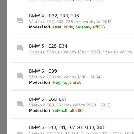
BMW 4 - F32, F33, F36
Všetko o F32, F33, F36 (rok výroby od 2013)
Moderátori:
salat
,
b0ris
,
barabas
,
alfi666
BMW 5 - E28, E34
Všetko o E28 (rok výroby 1981 - 1987), E34 (rok výroby 
BMW 5 - E39
Všetko o E39 (rok výroby 1995 - 2004)
Moderátori:
Hugino
,
jararak
BMW 5 - E60, E61
Všetko o E60, E61 (rok výroby 2003 - 2010)
Moderátori:
voMacK
,
alfi666
BMW 5 - F10, F11, F07 GT, G30, G31
Všetko o F10/F11/F07 GT (rok výroby 2010 - 2017), G30