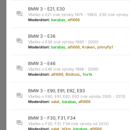
BMW 3 - E21, E30
Všetko o E21 (rok výroby 1975 - 1983), E30 (rok výroby
Moderátori:
barabas
,
alfi666
BMW 3 - E36
Všetko o E36 (rok výroby 1990 - 2000)
Moderátori:
barabas
,
alfi666
,
Kraken
,
johnyfly1
BMW 3 - E46
Všetko o E46 (rok výroby 1998 - 2006)
Moderátori:
alfi666
,
BinKooL
,
fox1k
BMW 3 - E90, E91, E92, E93
Všetko o E90, E91, E92, E93 (rok výroby 2005 - 2013)
Moderátori:
salat
,
barabas
,
alfi666
BMW 3 - F30, F31, F34
Všetko o F30, F31, F34 (rok výroby od 2012)
Moderátori:
salat
,
b0ris
,
barabas
,
alfi666