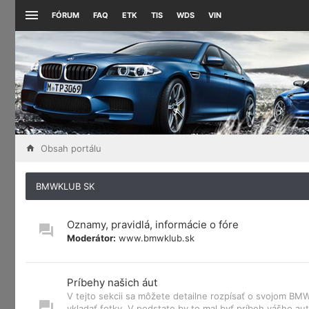
FÓRUM
FAQ
ETK
TIS
WDS
VIN
Obsah portálu
BMWKLUB SK
Oznamy, pravidlá, informácie o fóre
Moderátor:
www.bmwklub.sk
Príbehy našich áut
V tejto sekcii sa môžete detailne rozpísať o svojom B
vkladať fotky. V podstate by to mal byť príbeh vášho aut