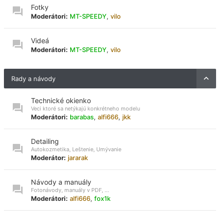
Fotky
Moderátori:
MT-SPEEDY
,
vilo
Videá
Moderátori:
MT-SPEEDY
,
vilo
Rady a návody
Technické okienko
Veci ktoré sa netýkajú konkrétneho modelu
Moderátori:
barabas
,
alfi666
,
jkk
Detailing
Autokozmetika, Leštenie, Umývanie
Moderátor:
jararak
Návody a manuály
Fotonávody, manuály v PDF, ...
Moderátori:
alfi666
,
fox1k