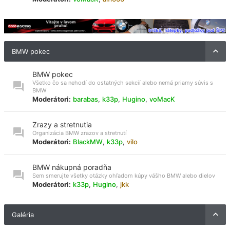
BMW pokec
BMW pokec
Všetko čo sa nehodí do ostatných sekcií alebo nemá priamy súvis s
BMW
Moderátori:
barabas
,
k33p
,
Hugino
,
voMacK
Zrazy a stretnutia
Organizácia BMW zrazov a stretnutí
Moderátori:
BlackMW
,
k33p
,
vilo
BMW nákupná poradňa
Sem smerujte všetky otázky ohľadom kúpy vášho BMW alebo dielov
Moderátori:
k33p
,
Hugino
,
jkk
Galéria