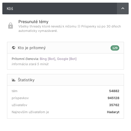
Kôš
Presunuté témy
Všetky thready ktoré nevedú k ničomu :)) Príspevky sú po 30 dňoch
automaticky vymazávané.
Kto je prítomný
129
Prítomní členovia:
Bing [Bot]
,
Google [Bot]
informácia stará 5 minút
Štatistiky
tém
54882
príspevkov
945128
užívateľov
35762
Najnovším užívateľom je
Hadaryt