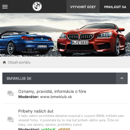
VYTVORIŤ ÚČET
PRIHLÁSIŤ SA
Obsah portálu
BMWKLUB SK
Oznamy, pravidlá, informácie o fóre
Moderátor:
www.bmwklub.sk
Príbehy našich áut
V tejto sekcii sa môžete detailne rozpísať o svojom BMW, môžete sem
vkladať fotky. V podstate by to mal byť príbeh vášho auta. Čiže od
kúpy, cez úpravy, opravy, problémy a pod.
Moderátori:
voMacK
,
alfi666