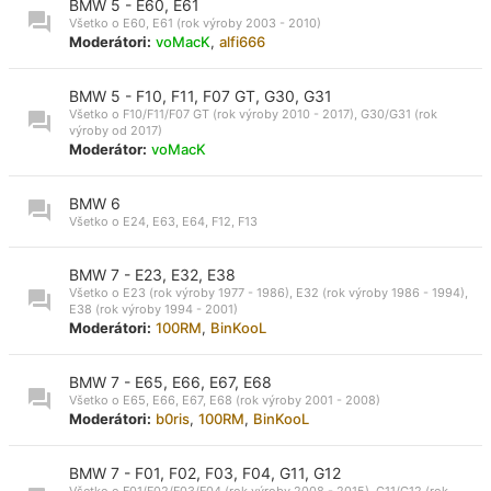
BMW 5 - E60, E61
Všetko o E60, E61 (rok výroby 2003 - 2010)
Moderátori:
voMacK
,
alfi666
BMW 5 - F10, F11, F07 GT, G30, G31
Všetko o F10/F11/F07 GT (rok výroby 2010 - 2017), G30/G31 (rok
výroby od 2017)
Moderátor:
voMacK
BMW 6
Všetko o E24, E63, E64, F12, F13
BMW 7 - E23, E32, E38
Všetko o E23 (rok výroby 1977 - 1986), E32 (rok výroby 1986 - 1994),
E38 (rok výroby 1994 - 2001)
Moderátori:
100RM
,
BinKooL
BMW 7 - E65, E66, E67, E68
Všetko o E65, E66, E67, E68 (rok výroby 2001 - 2008)
Moderátori:
b0ris
,
100RM
,
BinKooL
BMW 7 - F01, F02, F03, F04, G11, G12
Všetko o F01/F02/F03/F04 (rok výroby 2008 - 2015), G11/G12 (rok