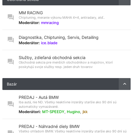
MM RACING
Chiptuning, meranie výkonu MAHA 4x4, antiradary, atď..
Moderátor:
mmracing
Diagnostika, Chiptuning, Servis, Detailing
Moderátor:
ice.blade
Služby, zdieľaná obchodná sekcia
Obchodná sekcia pre menších obchodníkov a majstrov, ktorí
poskytujú svoje služby resp. jeden druh tovarov
Bazár
PREDAJ - Autá BMW
Iba autá, nie ND. Všetky neaktívne inzeráty staršie ako 90 dní sú
automaticky vymazávané.
Moderátori:
MT-SPEEDY
,
Hugino
,
jkk
PREDAJ - Náhradné diely BMW
Všetko ohľadom BMW. Všetky neaktívne inzeráty staršie ako 90 dní sú