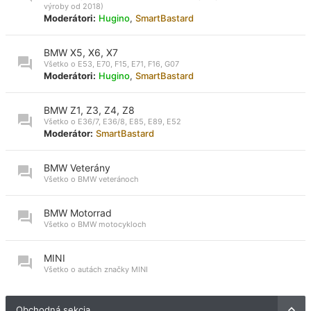
výroby od 2018)
Moderátori:
Hugino
,
SmartBastard
BMW X5, X6, X7
Všetko o E53, E70, F15, E71, F16, G07
Moderátori:
Hugino
,
SmartBastard
BMW Z1, Z3, Z4, Z8
Všetko o E36/7, E36/8, E85, E89, E52
Moderátor:
SmartBastard
BMW Veterány
Všetko o BMW veteránoch
BMW Motorrad
Všetko o BMW motocykloch
MINI
Všetko o autách značky MINI
Obchodná sekcia