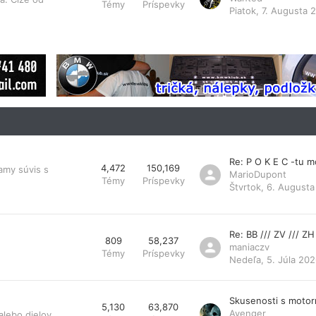
Témy
Príspevky
Piatok, 7. Augusta 
Re: P O K E C -tu 
4,472
150,169
amy súvis s
MarioDupont
Témy
Príspevky
Štvrtok, 6. Augusta
Re: BB /// ZV /// ZH
809
58,237
maniaczv
Témy
Príspevky
Nedeľa, 5. Júla 202
Skusenosti s moto
5,130
63,870
Avenger
lebo dielov