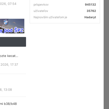
2026, 07:54
príspevkov
945132
užívateľov
35762
Najnovším užívateľom je
Hadaryt
mozte kecat…
 2026, 17:37
6, 13:08
rmi b38/b48