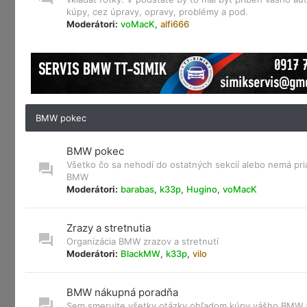
kúpy, cez úpravy, opravy, problémy a pod.
Moderátori:
voMacK
,
alfi666
BMW pokec
BMW pokec
Všetko čo sa nehodí do ostatných sekcií alebo nemá pri
BMW
Moderátori:
barabas
,
k33p
,
Hugino
,
voMacK
Zrazy a stretnutia
Organizácia BMW zrazov a stretnutí
Moderátori:
BlackMW
,
k33p
,
vilo
BMW nákupná poradňa
Sem smerujte všetky otázky ohľadom kúpy vášho BMW a