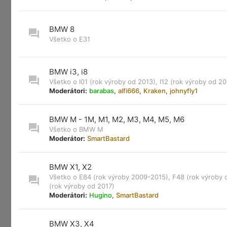
BMW 8
Všetko o E31
BMW i3, i8
Všetko o I01 (rok výroby od 2013), I12 (rok výroby od 20
Moderátori:
barabas
,
alfi666
,
Kraken
,
johnyfly1
BMW M - 1M, M1, M2, M3, M4, M5, M6
Všetko o BMW M
Moderátor:
SmartBastard
BMW X1, X2
Všetko o E84 (rok výroby 2009-2015), F48 (rok výroby 
(rok výroby od 2017)
Moderátori:
Hugino
,
SmartBastard
BMW X3, X4