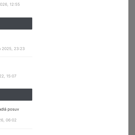
2026, 12:55
a 2025, 23:23
22, 15:07
adlá posuv
26, 06:02