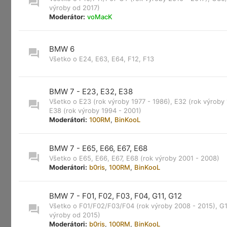
výroby od 2017)
Moderátor:
voMacK
BMW 6
Všetko o E24, E63, E64, F12, F13
BMW 7 - E23, E32, E38
Všetko o E23 (rok výroby 1977 - 1986), E32 (rok výroby 
E38 (rok výroby 1994 - 2001)
Moderátori:
100RM
,
BinKooL
BMW 7 - E65, E66, E67, E68
Všetko o E65, E66, E67, E68 (rok výroby 2001 - 2008)
Moderátori:
b0ris
,
100RM
,
BinKooL
BMW 7 - F01, F02, F03, F04, G11, G12
Všetko o F01/F02/F03/F04 (rok výroby 2008 - 2015), G1
výroby od 2015)
Moderátori:
b0ris
,
100RM
,
BinKooL