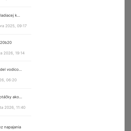
ladiacej k…
ra 2025, 09:17
m20b20
a 2026, 19:14
ndel vodico…
26, 06:20
 otáčky ako…
ta 2026, 11:40
z napajania