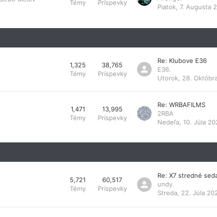
Témy
Príspevky
Piatok, 7. Augusta 
Re: Klubove E36
1,325
38,765
E36.
Témy
Príspevky
Utorok, 28. Októbr
Re: WRBAFILMS
1,471
13,995
2RBA
Témy
Príspevky
Nedeľa, 10. Júla 20
Re: X7 stredné sed
5,721
60,517
undy
Témy
Príspevky
Streda, 22. Júla 20