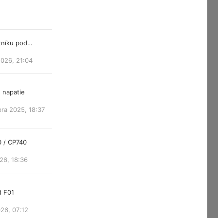
atníku pod…
2026, 21:04
 napatie
ra 2025, 18:37
0 / CP740
26, 18:36
d F01
26, 07:12