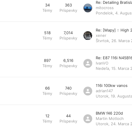
Re: Detailing Bratis
34
363
mitocross
Témy
Príspevky
Pondelok, 4. Augus
Re: [Mapy] :: High
518
7,014
xener
Témy
Príspevky
Štvrtok, 26. Marca 
Re: E87 116i N45B1
897
6,516
IvanVO
Témy
Príspevky
Nedeľa, 15. Marca 
116i 100kw vanos
66
740
adrian147
Témy
Príspevky
Utorok, 19. August
BMW f46 220d
12
44
Martin Motloch
Témy
Príspevky
Utorok, 24. Marca 