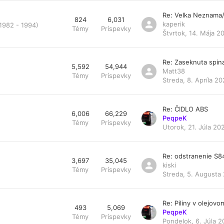
Re: Velka Neznama
824
6,031
kaperik
 1982 - 1994)
Témy
Príspevky
Štvrtok, 14. Mája 2
Re: Zaseknuta spin
5,592
54,944
Matt38
Témy
Príspevky
Streda, 8. Apríla 20
Re: ČIDLO ABS
6,006
66,229
PeqpeK
Témy
Príspevky
Utorok, 21. Júla 20
Re: odstranenie S
3,697
35,045
kiski
Témy
Príspevky
Streda, 5. Augusta 
Re: Piliny v olejovom 
493
5,069
PeqpeK
Témy
Príspevky
Pondelok, 6. Júla 2