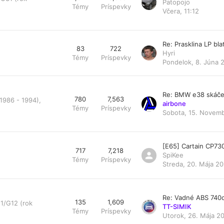
Patopojo
Témy
Príspevky
Včera, 11:12
Re: Prasklina LP bl
83
722
Hyri
Témy
Príspevky
Pondelok, 8. Júna 
Re: BMW e38 skáče
780
7,563
1986 - 1994),
airbone
Témy
Príspevky
Sobota, 15. Novemb
[E65] Cartain CP73
717
7,218
SpiKee
Témy
Príspevky
Streda, 20. Mája 20
Re: Vadné ABS 740
135
1,609
1/G12 (rok
TT-SIMIK
Témy
Príspevky
Utorok, 26. Mája 20