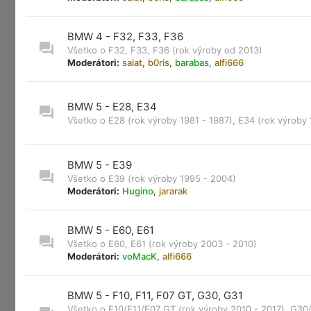
BMW 4 - F32, F33, F36
Všetko o F32, F33, F36 (rok výroby od 2013)
Moderátori:
salat
,
b0ris
,
barabas
,
alfi666
BMW 5 - E28, E34
Všetko o E28 (rok výroby 1981 - 1987), E34 (rok výroby 
BMW 5 - E39
Všetko o E39 (rok výroby 1995 - 2004)
Moderátori:
Hugino
,
jararak
BMW 5 - E60, E61
Všetko o E60, E61 (rok výroby 2003 - 2010)
Moderátori:
voMacK
,
alfi666
BMW 5 - F10, F11, F07 GT, G30, G31
Všetko o F10/F11/F07 GT (rok výroby 2010 - 2017), G30