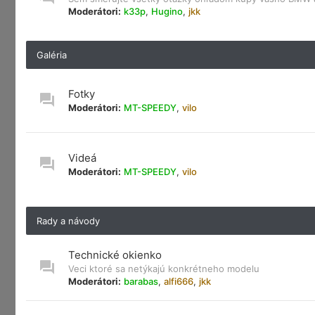
Moderátori:
k33p
,
Hugino
,
jkk
Galéria
Fotky
Moderátori:
MT-SPEEDY
,
vilo
Videá
Moderátori:
MT-SPEEDY
,
vilo
Rady a návody
Technické okienko
Veci ktoré sa netýkajú konkrétneho modelu
Moderátori:
barabas
,
alfi666
,
jkk