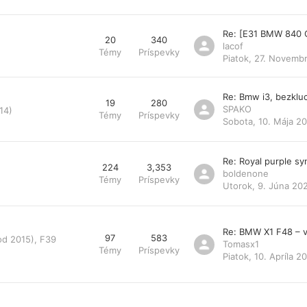
Re: [E31 BMW 840 
20
340
lacof
Témy
Príspevky
Piatok, 27. Novemb
Re: Bmw i3, bezklu
19
280
SPAKO
14)
Témy
Príspevky
Sobota, 10. Mája 20
Re: Royal purple s
224
3,353
boldenone
Témy
Príspevky
Utorok, 9. Júna 20
Re: BMW X1 F48 – v
97
583
od 2015), F39
Tomasx1
Témy
Príspevky
Piatok, 10. Apríla 2