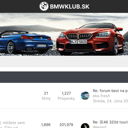
BMWKLUB.SK
Re: forum bezi na 
21
1,227
eko.fresh
Témy
Príspevky
Streda, 24. Júna 20
Re: [E46 320d tou
MW, môžete sem
1,896
201,979
Wanted
a. Čiže od