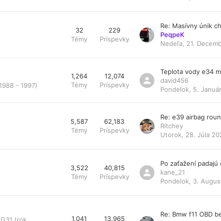
Re: Masívny únik ch
32
229
PeqpeK
Témy
Príspevky
Nedeľa, 21. Decemb
Teplota vody e34 
1,264
12,074
david456
Témy
Príspevky
1988 - 1997)
Pondelok, 5. Január
Re: e39 airbag rou
5,587
62,183
Ritchey
Témy
Príspevky
Utorok, 28. Júla 20
Po zaťažení padajú
3,522
40,815
kane_21
Témy
Príspevky
Pondelok, 3. Augus
Re: Bmw f11 OBD be
1,041
13,965
/G31 (rok