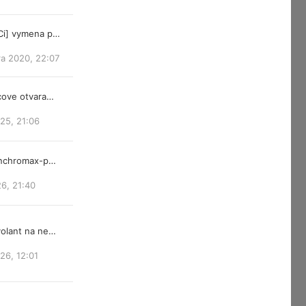
Ci] vymena p…
ra 2020, 22:07
cove otvara…
25, 21:06
ynchromax-p…
26, 21:40
olant na ne…
026, 12:01