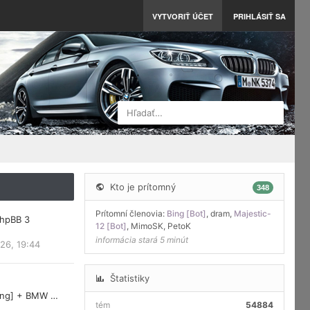
VYTVORIŤ ÚČET
PRIHLÁSIŤ SA
Hľadať…
Kto je prítomný
348
Prítomní členovia:
Bing [Bot]
,
dram
,
Majestic-
phpBB 3
12 [Bot]
,
MimoSK
,
PetoK
informácia stará 5 minút
26, 19:44
Štatistiky
ring] + BMW …
tém
54884