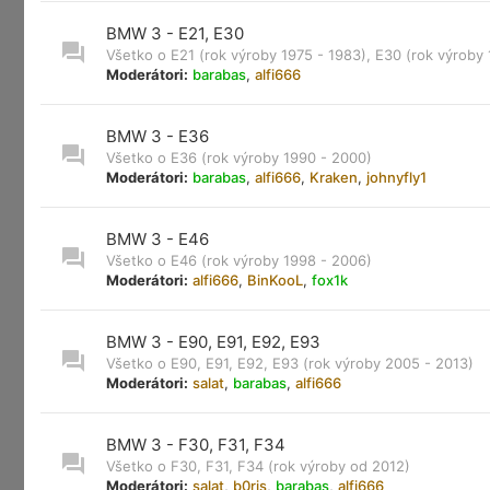
BMW 3 - E21, E30
Všetko o E21 (rok výroby 1975 - 1983), E30 (rok výroby
Moderátori:
barabas
,
alfi666
BMW 3 - E36
Všetko o E36 (rok výroby 1990 - 2000)
Moderátori:
barabas
,
alfi666
,
Kraken
,
johnyfly1
BMW 3 - E46
Všetko o E46 (rok výroby 1998 - 2006)
Moderátori:
alfi666
,
BinKooL
,
fox1k
BMW 3 - E90, E91, E92, E93
Všetko o E90, E91, E92, E93 (rok výroby 2005 - 2013)
Moderátori:
salat
,
barabas
,
alfi666
BMW 3 - F30, F31, F34
Všetko o F30, F31, F34 (rok výroby od 2012)
Moderátori:
salat
,
b0ris
,
barabas
,
alfi666