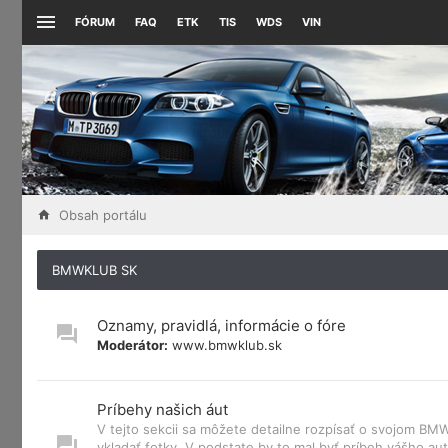
FÓRUM
FAQ
ETK
TIS
WDS
VIN
Obsah portálu
BMWKLUB SK
Oznamy, pravidlá, informácie o fóre
Moderátor:
www.bmwklub.sk
Príbehy našich áut
V tejto sekcii sa môžete detailne rozpísať o svojom B
vkladať fotky. V podstate by to mal byť príbeh vášho aut