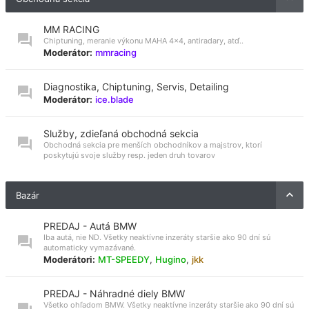
MM RACING
Chiptuning, meranie výkonu MAHA 4x4, antiradary, atď..
Moderátor:
mmracing
Diagnostika, Chiptuning, Servis, Detailing
Moderátor:
ice.blade
Služby, zdieľaná obchodná sekcia
Obchodná sekcia pre menších obchodníkov a majstrov, ktorí
poskytujú svoje služby resp. jeden druh tovarov
Bazár
PREDAJ - Autá BMW
Iba autá, nie ND. Všetky neaktívne inzeráty staršie ako 90 dní sú
automaticky vymazávané.
Moderátori:
MT-SPEEDY
,
Hugino
,
jkk
PREDAJ - Náhradné diely BMW
Všetko ohľadom BMW. Všetky neaktívne inzeráty staršie ako 90 dní sú