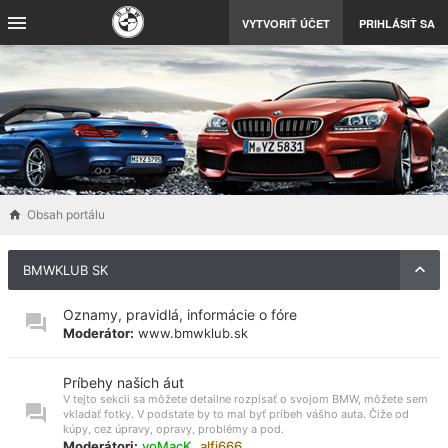
VYTVORIŤ ÚČET
PRIHLÁSIŤ SA
Obsah portálu
BMWKLUB SK
Oznamy, pravidlá, informácie o fóre
Moderátor:
www.bmwklub.sk
Príbehy našich áut
V tejto sekcii sa môžete detailne rozpísať o svojom BMW, môžete sem
vkladať fotky. V podstate by to mal byť príbeh vášho auta. Čiže od
kúpy, cez úpravy, opravy, problémy a pod.
Moderátori:
voMacK
,
alfi666