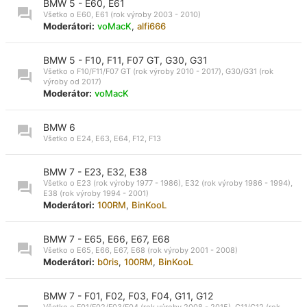
BMW 5 - E60, E61
Všetko o E60, E61 (rok výroby 2003 - 2010)
Moderátori:
voMacK
,
alfi666
BMW 5 - F10, F11, F07 GT, G30, G31
Všetko o F10/F11/F07 GT (rok výroby 2010 - 2017), G30/G31 (rok
výroby od 2017)
Moderátor:
voMacK
BMW 6
Všetko o E24, E63, E64, F12, F13
BMW 7 - E23, E32, E38
Všetko o E23 (rok výroby 1977 - 1986), E32 (rok výroby 1986 - 1994),
E38 (rok výroby 1994 - 2001)
Moderátori:
100RM
,
BinKooL
BMW 7 - E65, E66, E67, E68
Všetko o E65, E66, E67, E68 (rok výroby 2001 - 2008)
Moderátori:
b0ris
,
100RM
,
BinKooL
BMW 7 - F01, F02, F03, F04, G11, G12
Všetko o F01/F02/F03/F04 (rok výroby 2008 - 2015), G11/G12 (rok