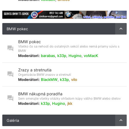
BMW pokec
BMW pokec
Všetko čo sa nehodí do ostatných sekcií alebo nemá priamy súvis s
BMW
Moderátori:
barabas
,
k33p
,
Hugino
,
voMacK
Zrazy a stretnutia
Organizácia BMW zrazov a stretnutí
Moderátori:
BlackMW
,
k33p
,
vilo
BMW nákupná poradňa
Sem smerujte všetky otázky ohľadom kúpy vášho BMW alebo dielov
Moderátori:
k33p
,
Hugino
,
jkk
Galéria