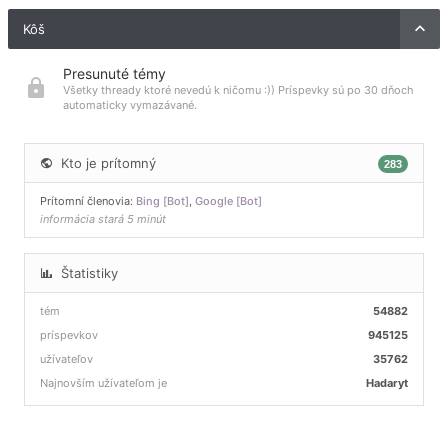
Kôš
Presunuté témy
Všetky thready ktoré nevedú k ničomu :)) Príspevky sú po 30 dňoch
automaticky vymazávané.
Kto je prítomný
283
Prítomní členovia:
Bing [Bot]
,
Google [Bot]
informácia stará 5 minút
Štatistiky
tém
54882
príspevkov
945125
užívateľov
35762
Najnovším užívateľom je
Hadaryt