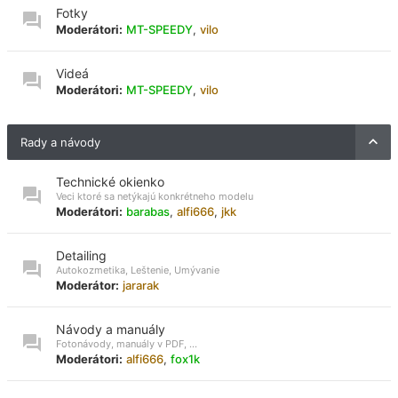
Fotky
Moderátori:
MT-SPEEDY
,
vilo
Videá
Moderátori:
MT-SPEEDY
,
vilo
Rady a návody
Technické okienko
Veci ktoré sa netýkajú konkrétneho modelu
Moderátori:
barabas
,
alfi666
,
jkk
Detailing
Autokozmetika, Leštenie, Umývanie
Moderátor:
jararak
Návody a manuály
Fotonávody, manuály v PDF, ...
Moderátori:
alfi666
,
fox1k