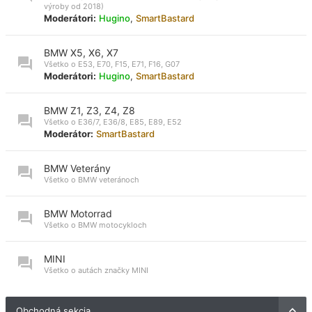
výroby od 2018)
Moderátori:
Hugino
,
SmartBastard
BMW X5, X6, X7
Všetko o E53, E70, F15, E71, F16, G07
Moderátori:
Hugino
,
SmartBastard
BMW Z1, Z3, Z4, Z8
Všetko o E36/7, E36/8, E85, E89, E52
Moderátor:
SmartBastard
BMW Veterány
Všetko o BMW veteránoch
BMW Motorrad
Všetko o BMW motocykloch
MINI
Všetko o autách značky MINI
Obchodná sekcia