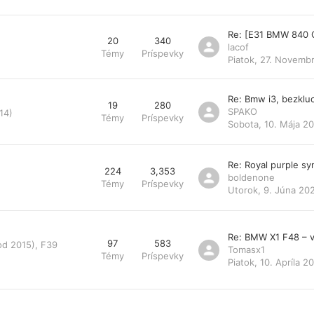
Re: [E31 BMW 840 
20
340
lacof
Témy
Príspevky
Piatok, 27. Novemb
Re: Bmw i3, bezklu
19
280
SPAKO
14)
Témy
Príspevky
Sobota, 10. Mája 20
Re: Royal purple s
224
3,353
boldenone
Témy
Príspevky
Utorok, 9. Júna 20
Re: BMW X1 F48 – v
97
583
od 2015), F39
Tomasx1
Témy
Príspevky
Piatok, 10. Apríla 2