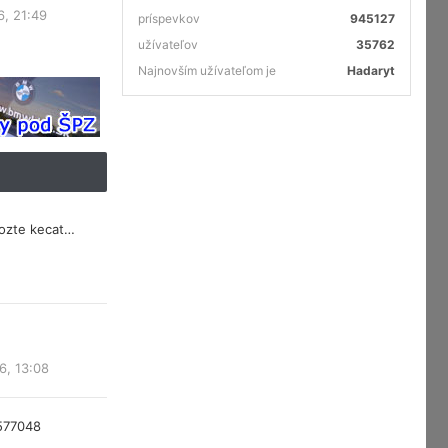
6, 21:49
príspevkov
945127
užívateľov
35762
Najnovším užívateľom je
Hadaryt
mozte kecat…
6, 13:08
577048