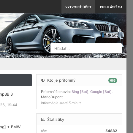
VYTVORIŤ ÚČET
PRIHLÁSIŤ SA
Hľadať…
Kto je prítomný
668
Prítomní členovia:
Bing [Bot]
,
Google [Bot]
,
phpBB 3
MarioDupont
informácia stará 5 minút
26, 19:44
Štatistiky
ring] + BMW …
tém
54882