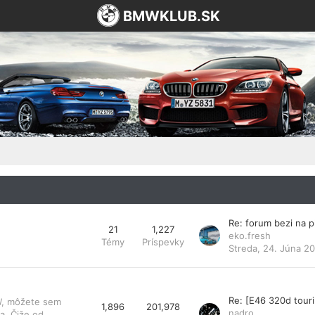
BMWKLUB.SK
Re: forum bezi na 
21
1,227
eko.fresh
Témy
Príspevky
Streda, 24. Júna 20
Re: [E46 320d tou
MW, môžete sem
1,896
201,978
nadro
a. Čiže od