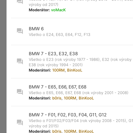
výroby od 2017)
Moderátor:
voMacK
BMW 6
Všetko o E24, E63, E64, F12, F13
BMW 7 - E23, E32, E38
Všetko o E23 (rok výroby 1977 - 1986), E32 (rok výroby 
E38 (rok výroby 1994 - 2001)
Moderátori:
100RM
,
BinKooL
BMW 7 - E65, E66, E67, E68
Všetko o E65, E66, E67, E68 (rok výroby 2001 - 2008)
Moderátori:
b0ris
,
100RM
,
BinKooL
BMW 7 - F01, F02, F03, F04, G11, G12
Všetko o F01/F02/F03/F04 (rok výroby 2008 - 2015), G1
výroby od 2015)
Moderátori:
b0ris
,
100RM
,
BinKooL