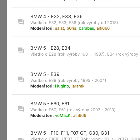
BMW 4 - F32, F33, F36
Všetko o F32, F33, F36 (rok výroby od 2013)
Moderátori:
salat
,
b0ris
,
barabas
,
alfi666
BMW 5 - E28, E34
Všetko o E28 (rok výroby 1981 - 1987), E34 (rok výroby 
BMW 5 - E39
Všetko o E39 (rok výroby 1995 - 2004)
Moderátori:
Hugino
,
jararak
BMW 5 - E60, E61
Všetko o E60, E61 (rok výroby 2003 - 2010)
Moderátori:
voMacK
,
alfi666
BMW 5 - F10, F11, F07 GT, G30, G31
Všetko o F10/F11/F07 GT (rok výroby 2010 - 2017), G30