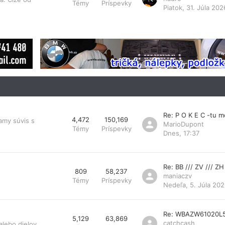
Témy
Príspevky
Piatok, 31. Júla 202
Re: P O K E C -tu 
4,472
150,169
amy súvis s
MarioDupont
Témy
Príspevky
Dnes, 17:37
Re: BB /// ZV /// ZH
809
58,237
maniaczv
Témy
Príspevky
Nedeľa, 5. Júla 202
Re: WBAZW61020L
5,129
63,869
catchcash
lebo dielov