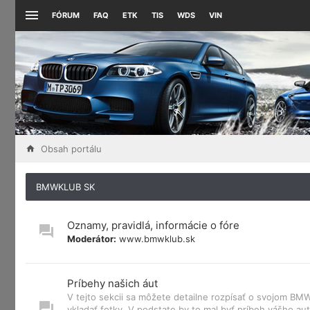
FÓRUM
FAQ
ETK
TIS
WDS
VIN
Obsah portálu
BMWKLUB SK
Oznamy, pravidlá, informácie o fóre
Moderátor:
www.bmwklub.sk
Príbehy našich áut
V tejto sekcii sa môžete detailne rozpísať o svojom B
vkladať fotky. V podstate by to mal byť príbeh vášho aut