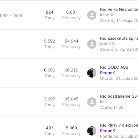
Re: Velka Neznama
824
6,031
kaperik
 1982 - 1994)
Témy
Príspevky
Štvrtok, 14. Mája 2
Re: Zaseknuta spin
5,592
54,944
Matt38
Témy
Príspevky
Streda, 8. Apríla 20
Re: ČIDLO ABS
6,006
66,229
PeqpeK
Témy
Príspevky
Utorok, 21. Júla 20
Re: odstranenie S
3,697
35,045
kiski
Témy
Príspevky
Včera, 17:50
Re: Piliny v olejovom 
493
5,069
PeqpeK
Témy
Príspevky
Pondelok, 6. Júla 2