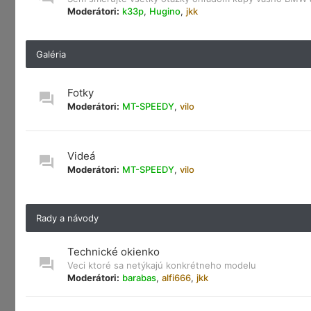
Moderátori:
k33p
,
Hugino
,
jkk
Galéria
Fotky
Moderátori:
MT-SPEEDY
,
vilo
Videá
Moderátori:
MT-SPEEDY
,
vilo
Rady a návody
Technické okienko
Veci ktoré sa netýkajú konkrétneho modelu
Moderátori:
barabas
,
alfi666
,
jkk