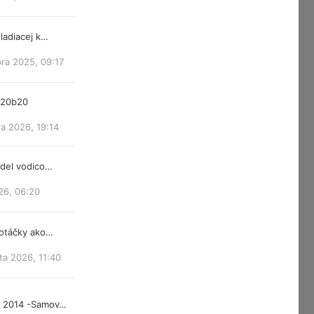
ladiacej k…
ra 2025, 09:17
m20b20
a 2026, 19:14
ndel vodico…
26, 06:20
 otáčky ako…
ta 2026, 11:40
d 2014 -Samov…