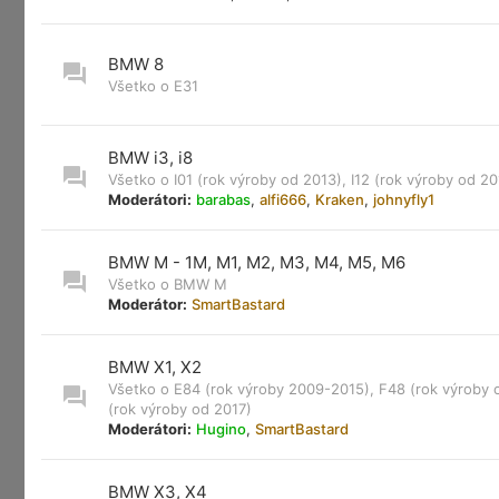
BMW 8
Všetko o E31
BMW i3, i8
Všetko o I01 (rok výroby od 2013), I12 (rok výroby od 20
Moderátori:
barabas
,
alfi666
,
Kraken
,
johnyfly1
BMW M - 1M, M1, M2, M3, M4, M5, M6
Všetko o BMW M
Moderátor:
SmartBastard
BMW X1, X2
Všetko o E84 (rok výroby 2009-2015), F48 (rok výroby 
(rok výroby od 2017)
Moderátori:
Hugino
,
SmartBastard
BMW X3, X4