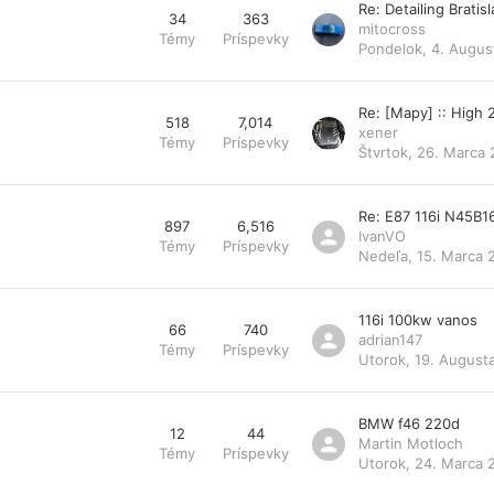
Re: Detailing Bratis
34
363
mitocross
Témy
Príspevky
Pondelok, 4. Augus
Re: [Mapy] :: High
518
7,014
xener
Témy
Príspevky
Štvrtok, 26. Marca 
Re: E87 116i N45B1
897
6,516
IvanVO
Témy
Príspevky
Nedeľa, 15. Marca 
116i 100kw vanos
66
740
adrian147
Témy
Príspevky
Utorok, 19. August
BMW f46 220d
12
44
Martin Motloch
Témy
Príspevky
Utorok, 24. Marca 