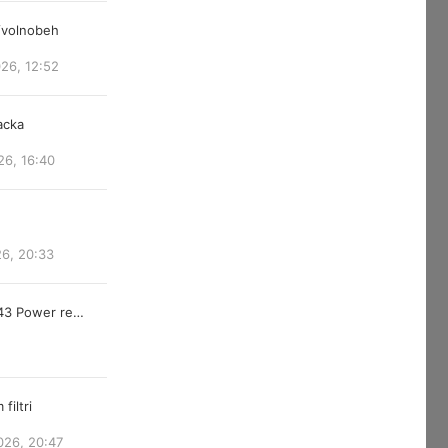
/volnobeh
026, 12:52
acka
26, 16:40
26, 20:33
843 Power re…
filtri
026, 20:47