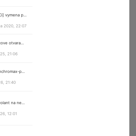
Ci] vymena p…
ra 2020, 22:07
cove otvara…
25, 21:06
ynchromax-p…
26, 21:40
olant na ne…
026, 12:01