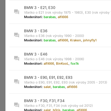
BMW 3 - E21, E30
Všetko o E21 (rok výroby 1975 - 1983), E30 (rok výroby
Moderátori:
barabas
,
alfi666
BMW 3 - E36
Všetko o E36 (rok výroby 1990 - 2000)
Moderátori:
barabas
,
alfi666
,
Kraken
,
johnyfly1
BMW 3 - E46
Všetko o E46 (rok výroby 1998 - 2006)
Moderátori:
alfi666
,
BinKooL
,
fox1k
BMW 3 - E90, E91, E92, E93
Všetko o E90, E91, E92, E93 (rok výroby 2005 - 2013)
Moderátori:
salat
,
barabas
,
alfi666
BMW 3 - F30, F31, F34
Všetko o F30, F31, F34 (rok výroby od 2012)
Moderátori:
salat
,
b0ris
,
barabas
,
alfi666