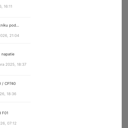
6, 16:11
atníku pod…
2026, 21:04
 napatie
ra 2025, 18:37
0 / CP740
26, 18:36
d F01
26, 07:12