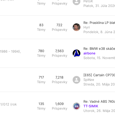
PetoK
Témy
Príspevky
Piatok, 31. Júla 202
Re: Prasklina LP bl
83
722
Hyri
Témy
Príspevky
Pondelok, 8. Júna 
Re: BMW e38 skáče
780
7,563
1986 - 1994),
airbone
Témy
Príspevky
Sobota, 15. Novemb
[E65] Cartain CP73
717
7,218
SpiKee
Témy
Príspevky
Streda, 20. Mája 20
Re: Vadné ABS 740
135
1,609
1/G12 (rok
TT-SIMIK
Témy
Príspevky
Utorok, 26. Mája 20