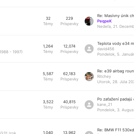
Re: Masívny únik ch
32
229
PeqpeK
Témy
Príspevky
Nedeľa, 21. Decemb
Teplota vody e34 
1,264
12,074
david456
Témy
Príspevky
1988 - 1997)
Pondelok, 5. Január
Re: e39 airbag rou
5,587
62,183
Ritchey
Témy
Príspevky
Utorok, 28. Júla 20
Po zaťažení padajú
3,522
40,815
kane_21
Témy
Príspevky
Pondelok, 3. Augus
Re: BMW F11 530x
1,040
13,962
/G31 (rok