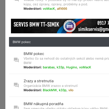
kúpy, cez úpravy, opravy, problémy a pod.
Moderátori:
voMacK
,
alfi666
BMW pokec
BMW pokec
Všetko čo sa nehodí do ostatných sekcií alebo nemá pri
BMW
Moderátori:
barabas
,
k33p
,
Hugino
,
voMacK
Zrazy a stretnutia
Organizácia BMW zrazov a stretnutí
Moderátori:
BlackMW
,
k33p
,
vilo
BMW nákupná poradňa
Sem smerujte všetky otázky ohľadom kúpy vášho BMW a