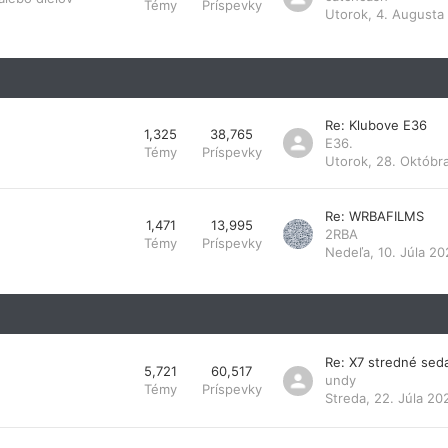
Témy
Príspevky
Utorok, 4. Augusta
Re: Klubove E36
1,325
38,765
E36.
Témy
Príspevky
Utorok, 28. Októbr
Re: WRBAFILMS
1,471
13,995
2RBA
Témy
Príspevky
Nedeľa, 10. Júla 20
Re: X7 stredné sed
5,721
60,517
undy
Témy
Príspevky
Streda, 22. Júla 20