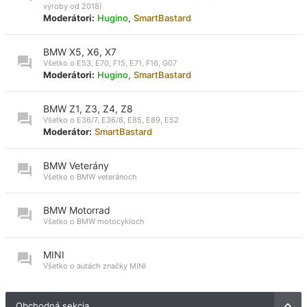
výroby od 2018)
Moderátori:
Hugino
,
SmartBastard
BMW X5, X6, X7
Všetko o E53, E70, F15, E71, F16, G07
Moderátori:
Hugino
,
SmartBastard
BMW Z1, Z3, Z4, Z8
Všetko o E36/7, E36/8, E85, E89, E52
Moderátor:
SmartBastard
BMW Veterány
Všetko o BMW veteránoch
BMW Motorrad
Všetko o BMW motocykloch
MINI
Všetko o autách značky MINI
Obchodná sekcia