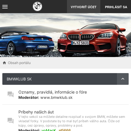
VYTVORIŤ ÚČET
PRIHLÁSIŤ SA
Obsah portálu
BMWKLUB SK
Oznamy, pravidlá, informácie o fóre
Moderátor:
www.bmwklub.sk
Príbehy našich áut
V tejto sekcii sa môžete detailne rozpísať o svojom BMW, môžete sem
vkladať fotky. V podstate by to mal byť príbeh vášho auta. Čiže od
kúpy, cez úpravy, opravy, problémy a pod.
Moderátori:
voMacK
,
alfi666