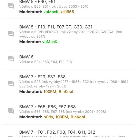
BMW 5 - E60, E61
Všetko o E60, E61 (rok výroby 2003 - 2010)
Moderátori:
voMacK
,
alfi666
BMW 5 - F10, F11, F07 GT, G30, G31
Všetko o F10/F11/F07 GT (rok výroby 2010 - 2017), G30/G31 (rok
výroby od 2017)
Moderátor:
voMacK
BMW 6
Všetko o E24, E63, E64, F12, F13
BMW 7 - E23, E32, E38
Všetko o E23 (rok výroby 1977 - 1986), E32 (rok výroby 1986 - 1994),
E38 (rok výroby 1994 - 2001)
Moderátori:
100RM
,
BinKooL
BMW 7 - E65, E66, E67, E68
Všetko o E65, E66, E67, E68 (rok výroby 2001 - 2008)
Moderátori:
b0ris
,
100RM
,
BinKooL
BMW 7 - F01, F02, F03, F04, G11, G12
Všetko o F01/F02/F03/F04 (rok výroby 2008 - 2015), G11/G12 (rok