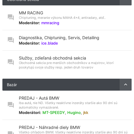
MM RACING
Chiptuning, meranie výkonu MAHA 4x4, antiradary, atď..
Moderátor:
mmracing
Diagnostika, Chiptuning, Servis, Detailing
Moderátor:
ice.blade
Služby, zdieľaná obchodná sekcia
Obchodná sekcia pre menších obchodníkov a majstrov, ktorí
poskytujú svoje služby resp. jeden druh tovarov
Bazár
PREDAJ - Autá BMW
Iba autá, nie ND. Všetky neaktívne inzeráty staršie ako 90 dní sú
automaticky vymazávané.
Moderátori:
MT-SPEEDY
,
Hugino
,
jkk
PREDAJ - Náhradné diely BMW
Všetko ohľadom BMW. Všetky neaktívne inzeráty staršie ako 90 dní sú