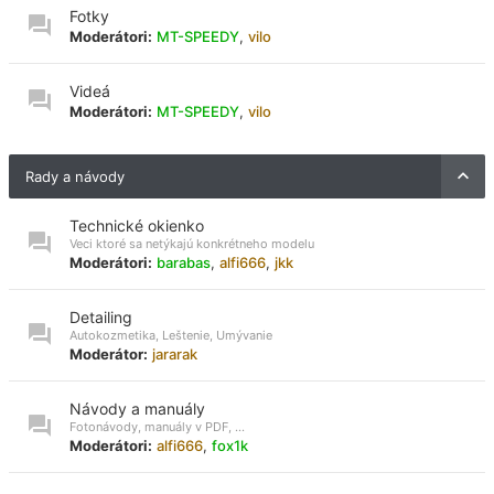
Fotky
Moderátori:
MT-SPEEDY
,
vilo
Videá
Moderátori:
MT-SPEEDY
,
vilo
Rady a návody
Technické okienko
Veci ktoré sa netýkajú konkrétneho modelu
Moderátori:
barabas
,
alfi666
,
jkk
Detailing
Autokozmetika, Leštenie, Umývanie
Moderátor:
jararak
Návody a manuály
Fotonávody, manuály v PDF, ...
Moderátori:
alfi666
,
fox1k