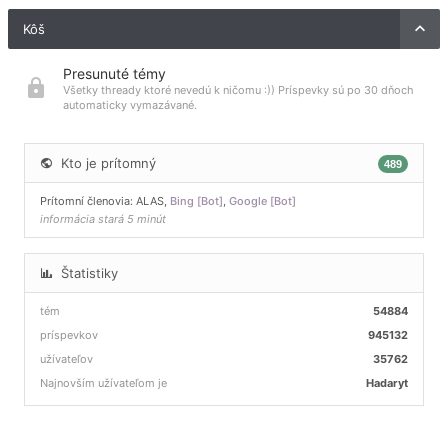
Kôš
Presunuté témy
Všetky thready ktoré nevedú k ničomu :)) Príspevky sú po 30 dňoch
automaticky vymazávané.
Kto je prítomný
489
Prítomní členovia:
ALAS
,
Bing [Bot]
,
Google [Bot]
informácia stará 5 minút
Štatistiky
tém
54884
príspevkov
945132
užívateľov
35762
Najnovším užívateľom je
Hadaryt