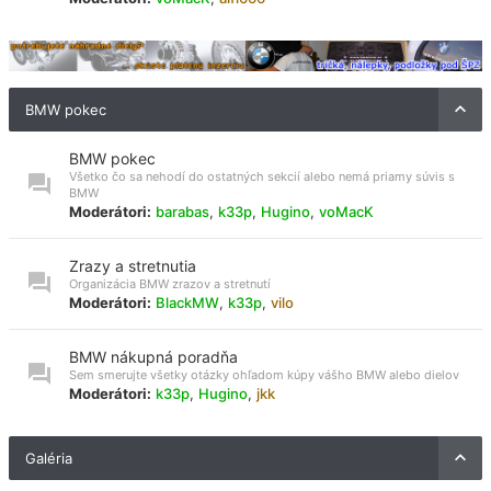
BMW pokec
BMW pokec
Všetko čo sa nehodí do ostatných sekcií alebo nemá priamy súvis s
BMW
Moderátori:
barabas
,
k33p
,
Hugino
,
voMacK
Zrazy a stretnutia
Organizácia BMW zrazov a stretnutí
Moderátori:
BlackMW
,
k33p
,
vilo
BMW nákupná poradňa
Sem smerujte všetky otázky ohľadom kúpy vášho BMW alebo dielov
Moderátori:
k33p
,
Hugino
,
jkk
Galéria