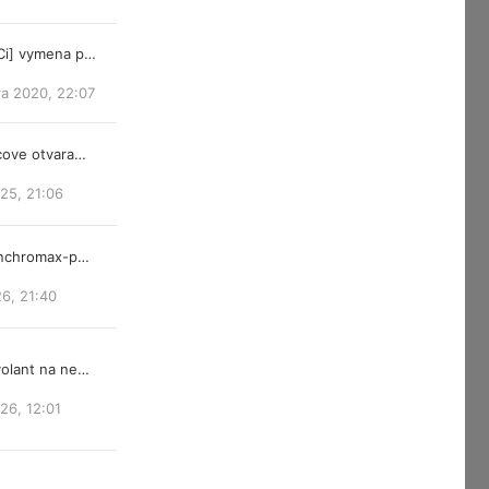
Ci] vymena p…
ra 2020, 22:07
cove otvara…
25, 21:06
ynchromax-p…
26, 21:40
olant na ne…
026, 12:01