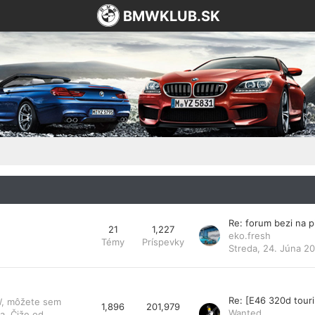
BMWKLUB.SK
Re: forum bezi na 
21
1,227
eko.fresh
Témy
Príspevky
Streda, 24. Júna 20
Re: [E46 320d tou
MW, môžete sem
1,896
201,979
Wanted
a. Čiže od