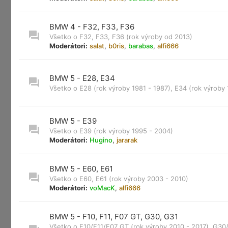
BMW 4 - F32, F33, F36
Všetko o F32, F33, F36 (rok výroby od 2013)
Moderátori:
salat
,
b0ris
,
barabas
,
alfi666
BMW 5 - E28, E34
Všetko o E28 (rok výroby 1981 - 1987), E34 (rok výroby 
BMW 5 - E39
Všetko o E39 (rok výroby 1995 - 2004)
Moderátori:
Hugino
,
jararak
BMW 5 - E60, E61
Všetko o E60, E61 (rok výroby 2003 - 2010)
Moderátori:
voMacK
,
alfi666
BMW 5 - F10, F11, F07 GT, G30, G31
Všetko o F10/F11/F07 GT (rok výroby 2010 - 2017), G30