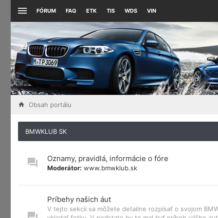
FÓRUM
FAQ
ETK
TIS
WDS
VIN
Obsah portálu
BMWKLUB SK
Oznamy, pravidlá, informácie o fóre
Moderátor:
www.bmwklub.sk
Príbehy našich áut
V tejto sekcii sa môžete detailne rozpísať o svojom B
vkladať fotky. V podstate by to mal byť príbeh vášho aut