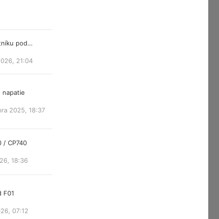
atníku pod…
2026, 21:04
 napatie
ra 2025, 18:37
0 / CP740
26, 18:36
d F01
26, 07:12