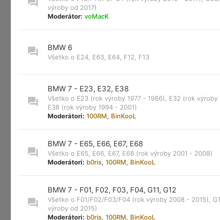
výroby od 2017)
Moderátor:
voMacK
BMW 6
Všetko o E24, E63, E64, F12, F13
BMW 7 - E23, E32, E38
Všetko o E23 (rok výroby 1977 - 1986), E32 (rok výroby 
E38 (rok výroby 1994 - 2001)
Moderátori:
100RM
,
BinKooL
BMW 7 - E65, E66, E67, E68
Všetko o E65, E66, E67, E68 (rok výroby 2001 - 2008)
Moderátori:
b0ris
,
100RM
,
BinKooL
BMW 7 - F01, F02, F03, F04, G11, G12
Všetko o F01/F02/F03/F04 (rok výroby 2008 - 2015), G1
výroby od 2015)
Moderátori:
b0ris
,
100RM
,
BinKooL