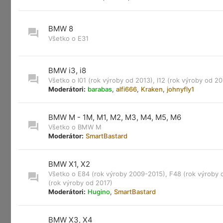
BMW 8
Všetko o E31
BMW i3, i8
Všetko o I01 (rok výroby od 2013), I12 (rok výroby od 20
Moderátori:
barabas
,
alfi666
,
Kraken
,
johnyfly1
BMW M - 1M, M1, M2, M3, M4, M5, M6
Všetko o BMW M
Moderátor:
SmartBastard
BMW X1, X2
Všetko o E84 (rok výroby 2009-2015), F48 (rok výroby 
(rok výroby od 2017)
Moderátori:
Hugino
,
SmartBastard
BMW X3, X4