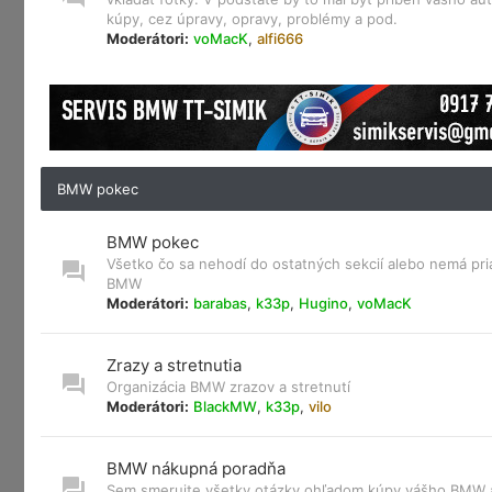
kúpy, cez úpravy, opravy, problémy a pod.
Moderátori:
voMacK
,
alfi666
BMW pokec
BMW pokec
Všetko čo sa nehodí do ostatných sekcií alebo nemá pri
BMW
Moderátori:
barabas
,
k33p
,
Hugino
,
voMacK
Zrazy a stretnutia
Organizácia BMW zrazov a stretnutí
Moderátori:
BlackMW
,
k33p
,
vilo
BMW nákupná poradňa
Sem smerujte všetky otázky ohľadom kúpy vášho BMW a