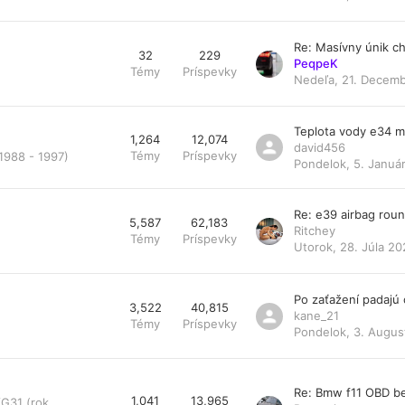
Re: Masívny únik ch
32
229
PeqpeK
Témy
Príspevky
Nedeľa, 21. Decemb
Teplota vody e34 
1,264
12,074
david456
Témy
Príspevky
1988 - 1997)
Pondelok, 5. Január
Re: e39 airbag rou
5,587
62,183
Ritchey
Témy
Príspevky
Utorok, 28. Júla 20
Po zaťažení padajú
3,522
40,815
kane_21
Témy
Príspevky
Pondelok, 3. Augus
Re: Bmw f11 OBD be
1,041
13,965
/G31 (rok