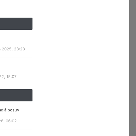
a 2025, 23:23
22, 15:07
adlá posuv
26, 06:02