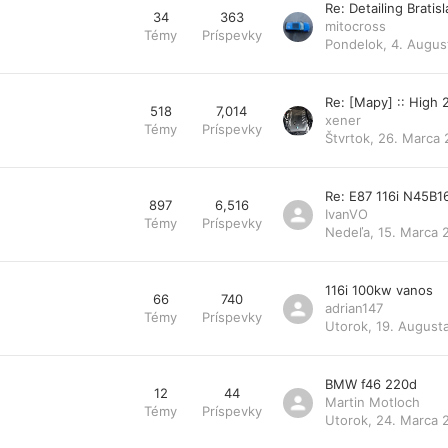
Re: Detailing Bratis
34
363
mitocross
Témy
Príspevky
Pondelok, 4. Augus
Re: [Mapy] :: High
518
7,014
xener
Témy
Príspevky
Štvrtok, 26. Marca 
Re: E87 116i N45B1
897
6,516
IvanVO
Témy
Príspevky
Nedeľa, 15. Marca 
116i 100kw vanos
66
740
adrian147
Témy
Príspevky
Utorok, 19. August
BMW f46 220d
12
44
Martin Motloch
Témy
Príspevky
Utorok, 24. Marca 