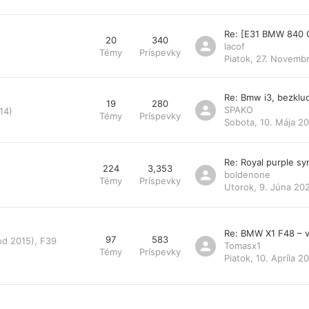
Re: [E31 BMW 840 
20
340
lacof
Témy
Príspevky
Piatok, 27. Novemb
Re: Bmw i3, bezklu
19
280
SPAKO
14)
Témy
Príspevky
Sobota, 10. Mája 20
Re: Royal purple s
224
3,353
boldenone
Témy
Príspevky
Utorok, 9. Júna 20
Re: BMW X1 F48 – v
97
583
od 2015), F39
Tomasx1
Témy
Príspevky
Piatok, 10. Apríla 2