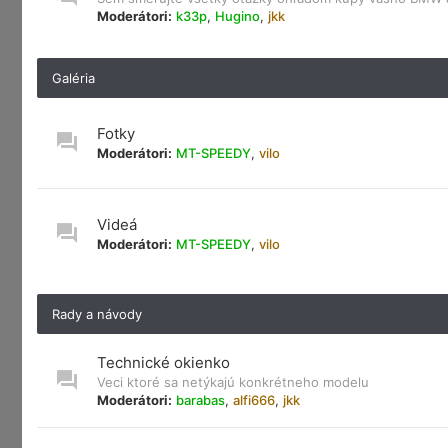
Moderátori:
k33p
,
Hugino
,
jkk
Galéria
Fotky
Moderátori:
MT-SPEEDY
,
vilo
Videá
Moderátori:
MT-SPEEDY
,
vilo
Rady a návody
Technické okienko
Veci ktoré sa netýkajú konkrétneho modelu
Moderátori:
barabas
,
alfi666
,
jkk