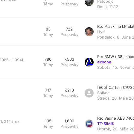
Patopojo
Témy
Príspevky
Dnes, 11:12
Re: Prasklina LP bl
83
722
Hyri
Témy
Príspevky
Pondelok, 8. Júna 
Re: BMW e38 skáče
780
7,563
1986 - 1994),
airbone
Témy
Príspevky
Sobota, 15. Novemb
[E65] Cartain CP73
717
7,218
SpiKee
Témy
Príspevky
Streda, 20. Mája 20
Re: Vadné ABS 740
135
1,609
1/G12 (rok
TT-SIMIK
Témy
Príspevky
Utorok, 26. Mája 20