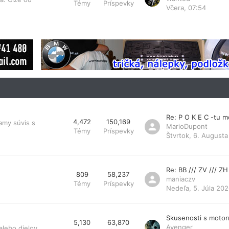
Témy
Príspevky
Včera, 07:54
Re: P O K E C -tu 
4,472
150,169
amy súvis s
MarioDupont
Témy
Príspevky
Štvrtok, 6. Augusta
Re: BB /// ZV /// ZH
809
58,237
maniaczv
Témy
Príspevky
Nedeľa, 5. Júla 202
Skusenosti s moto
5,130
63,870
Avenger
lebo dielov