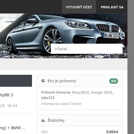
VYTVORIŤ ÚČET
PRIHLÁSIŤ SA
Hľadať…
Kto je prítomný
400
Prítomní členovia:
Bing [Bot]
,
Google [Bot]
,
phpBB 3
lubo123
informácia stará 5 minút
26, 19:44
Štatistiky
ring] + BMW …
tém
54884