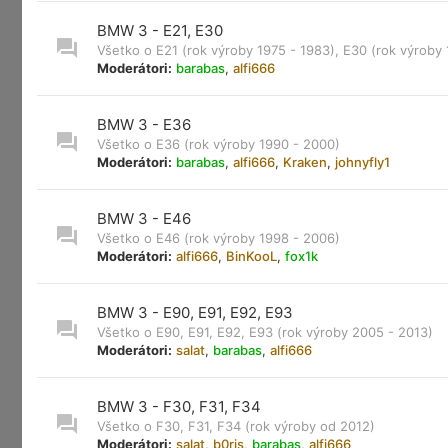
BMW 3 - E21, E30
Všetko o E21 (rok výroby 1975 - 1983), E30 (rok výroby
Moderátori:
barabas
,
alfi666
BMW 3 - E36
Všetko o E36 (rok výroby 1990 - 2000)
Moderátori:
barabas
,
alfi666
,
Kraken
,
johnyfly1
BMW 3 - E46
Všetko o E46 (rok výroby 1998 - 2006)
Moderátori:
alfi666
,
BinKooL
,
fox1k
BMW 3 - E90, E91, E92, E93
Všetko o E90, E91, E92, E93 (rok výroby 2005 - 2013)
Moderátori:
salat
,
barabas
,
alfi666
BMW 3 - F30, F31, F34
Všetko o F30, F31, F34 (rok výroby od 2012)
Moderátori:
salat
,
b0ris
,
barabas
,
alfi666