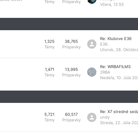
Témy
Príspevky
Včera, 12:55
Re: Klubove E36
1,325
38,765
E36.
Témy
Príspevky
Utorok, 28. Októbr
Re: WRBAFILMS
1,471
13,995
2RBA
Témy
Príspevky
Nedeľa, 10. Júla 20
Re: X7 stredné sed
5,721
60,517
undy
Témy
Príspevky
Streda, 22. Júla 20