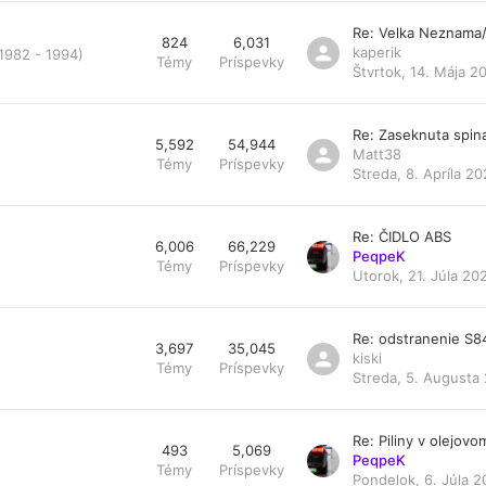
Re: Velka Neznama
824
6,031
kaperik
 1982 - 1994)
Témy
Príspevky
Štvrtok, 14. Mája 2
Re: Zaseknuta spin
5,592
54,944
Matt38
Témy
Príspevky
Streda, 8. Apríla 20
Re: ČIDLO ABS
6,006
66,229
PeqpeK
Témy
Príspevky
Utorok, 21. Júla 20
Re: odstranenie S
3,697
35,045
kiski
Témy
Príspevky
Streda, 5. Augusta 
Re: Piliny v olejovom 
493
5,069
PeqpeK
Témy
Príspevky
Pondelok, 6. Júla 2