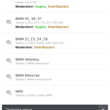
výroby od 2018)
Moderátori:
Hugino
,
SmartBastard
BMW X5, X6, X7
Všetko o E53, E70, F15, E71, F16, G07
Moderátori:
Hugino
,
SmartBastard
BMW Z1, Z3, Z4, Z8
Všetko o E36/7, E36/8, E85, E89, E52
Moderátor:
SmartBastard
BMW Veterány
Všetko o BMW veteránoch
BMW Motorrad
Všetko o BMW motocykloch
MINI
Všetko o autách značky MINI
Obchodná sekcia