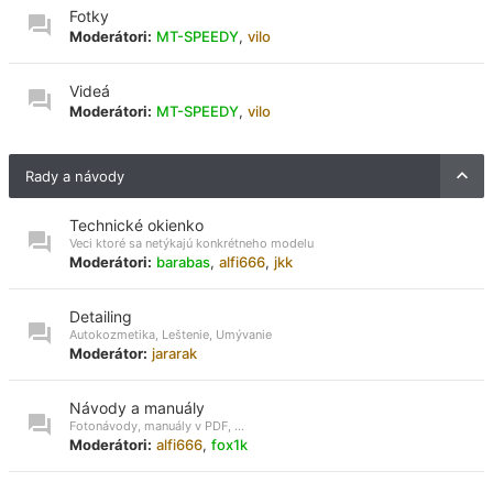
Fotky
Moderátori:
MT-SPEEDY
,
vilo
Videá
Moderátori:
MT-SPEEDY
,
vilo
Rady a návody
Technické okienko
Veci ktoré sa netýkajú konkrétneho modelu
Moderátori:
barabas
,
alfi666
,
jkk
Detailing
Autokozmetika, Leštenie, Umývanie
Moderátor:
jararak
Návody a manuály
Fotonávody, manuály v PDF, ...
Moderátori:
alfi666
,
fox1k