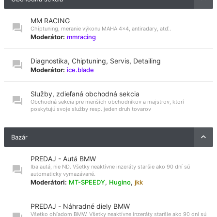
MM RACING
Chiptuning, meranie výkonu MAHA 4x4, antiradary, atď..
Moderátor:
mmracing
Diagnostika, Chiptuning, Servis, Detailing
Moderátor:
ice.blade
Služby, zdieľaná obchodná sekcia
Obchodná sekcia pre menších obchodníkov a majstrov, ktorí
poskytujú svoje služby resp. jeden druh tovarov
Bazár
PREDAJ - Autá BMW
Iba autá, nie ND. Všetky neaktívne inzeráty staršie ako 90 dní sú
automaticky vymazávané.
Moderátori:
MT-SPEEDY
,
Hugino
,
jkk
PREDAJ - Náhradné diely BMW
Všetko ohľadom BMW. Všetky neaktívne inzeráty staršie ako 90 dní sú