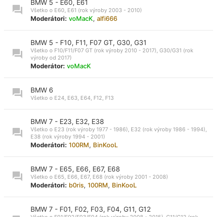
BMW 5 - E60, E61
Všetko o E60, E61 (rok výroby 2003 - 2010)
Moderátori:
voMacK
,
alfi666
BMW 5 - F10, F11, F07 GT, G30, G31
Všetko o F10/F11/F07 GT (rok výroby 2010 - 2017), G30/G31 (rok
výroby od 2017)
Moderátor:
voMacK
BMW 6
Všetko o E24, E63, E64, F12, F13
BMW 7 - E23, E32, E38
Všetko o E23 (rok výroby 1977 - 1986), E32 (rok výroby 1986 - 1994),
E38 (rok výroby 1994 - 2001)
Moderátori:
100RM
,
BinKooL
BMW 7 - E65, E66, E67, E68
Všetko o E65, E66, E67, E68 (rok výroby 2001 - 2008)
Moderátori:
b0ris
,
100RM
,
BinKooL
BMW 7 - F01, F02, F03, F04, G11, G12
Všetko o F01/F02/F03/F04 (rok výroby 2008 - 2015), G11/G12 (rok