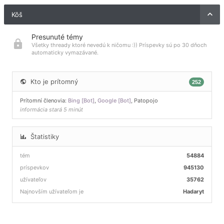
Kôš
Presunuté témy
Všetky thready ktoré nevedú k ničomu :)) Príspevky sú po 30 dňoch
automaticky vymazávané.
Kto je prítomný
252
Prítomní členovia:
Bing [Bot]
,
Google [Bot]
,
Patopojo
informácia stará 5 minút
Štatistiky
tém
54884
príspevkov
945130
užívateľov
35762
Najnovším užívateľom je
Hadaryt