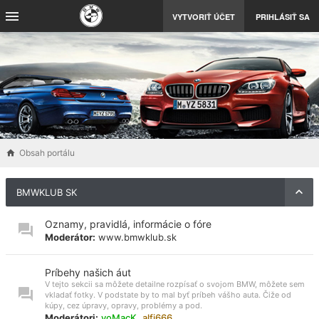
VYTVORIŤ ÚČET
PRIHLÁSIŤ SA
Obsah portálu
BMWKLUB SK
Oznamy, pravidlá, informácie o fóre
Moderátor:
www.bmwklub.sk
Príbehy našich áut
V tejto sekcii sa môžete detailne rozpísať o svojom BMW, môžete sem
vkladať fotky. V podstate by to mal byť príbeh vášho auta. Čiže od
kúpy, cez úpravy, opravy, problémy a pod.
Moderátori:
voMacK
,
alfi666