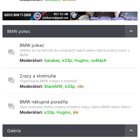
BMW pokec
BMW pokec
Všetko čo sa nehodí do ostatných sekcií alebo nemá priamy súvis s
BMW
Moderátori:
barabas
,
k33p
,
Hugino
,
voMacK
Zrazy a stretnutia
Organizácia BMW zrazov a stretnutí
Moderátori:
BlackMW
,
k33p
,
vilo
BMW nákupná poradňa
Sem smerujte všetky otázky ohľadom kúpy vášho BMW alebo dielov
Moderátori:
k33p
,
Hugino
,
jkk
Galéria