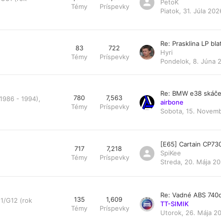
PetoK
Témy
Príspevky
Piatok, 31. Júla 202
Re: Prasklina LP bl
83
722
Hyri
Témy
Príspevky
Pondelok, 8. Júna 
Re: BMW e38 skáče
780
7,563
1986 - 1994),
airbone
Témy
Príspevky
Sobota, 15. Novemb
[E65] Cartain CP73
717
7,218
SpiKee
Témy
Príspevky
Streda, 20. Mája 20
Re: Vadné ABS 740
135
1,609
1/G12 (rok
TT-SIMIK
Témy
Príspevky
Utorok, 26. Mája 20