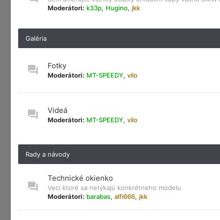
Moderátori:
k33p
,
Hugino
,
jkk
Galéria
Fotky
Moderátori:
MT-SPEEDY
,
vilo
Videá
Moderátori:
MT-SPEEDY
,
vilo
Rady a návody
Technické okienko
Veci ktoré sa netýkajú konkrétneho modelu
Moderátori:
barabas
,
alfi666
,
jkk