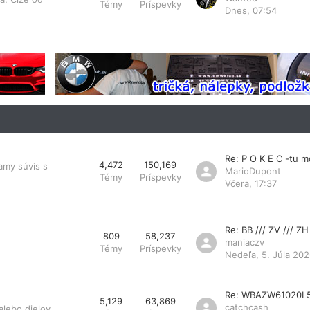
Témy
Príspevky
Dnes, 07:54
Re: P O K E C -tu 
4,472
150,169
amy súvis s
MarioDupont
Témy
Príspevky
Včera, 17:37
Re: BB /// ZV /// ZH
809
58,237
maniaczv
Témy
Príspevky
Nedeľa, 5. Júla 202
Re: WBAZW61020L
5,129
63,869
catchcash
lebo dielov