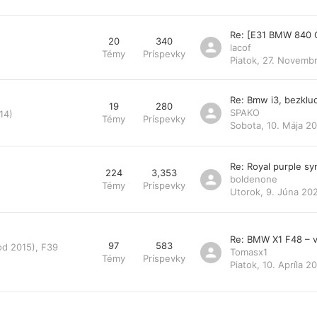
Re: [E31 BMW 840 
20
340
lacof
Témy
Príspevky
Piatok, 27. Novemb
Re: Bmw i3, bezklu
19
280
SPAKO
14)
Témy
Príspevky
Sobota, 10. Mája 20
Re: Royal purple s
224
3,353
boldenone
Témy
Príspevky
Utorok, 9. Júna 20
Re: BMW X1 F48 – v
97
583
od 2015), F39
Tomasx1
Témy
Príspevky
Piatok, 10. Apríla 2