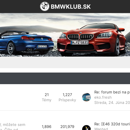
BMWKLUB.SK
Re: forum bezi na 
21
1,227
eko.fresh
Témy
Príspevky
Streda, 24. Júna 20
Re: [E46 320d tou
MW, môžete sem
1,896
201,979
Wanted
a. Čiže od