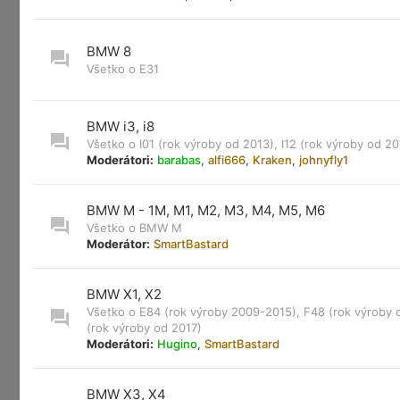
BMW 8
Všetko o E31
BMW i3, i8
Všetko o I01 (rok výroby od 2013), I12 (rok výroby od 20
Moderátori:
barabas
,
alfi666
,
Kraken
,
johnyfly1
BMW M - 1M, M1, M2, M3, M4, M5, M6
Všetko o BMW M
Moderátor:
SmartBastard
BMW X1, X2
Všetko o E84 (rok výroby 2009-2015), F48 (rok výroby 
(rok výroby od 2017)
Moderátori:
Hugino
,
SmartBastard
BMW X3, X4