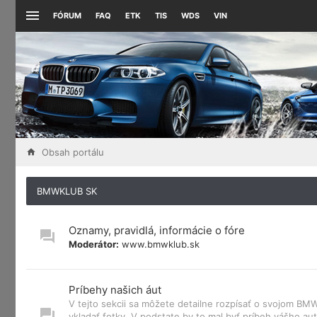
FÓRUM
FAQ
ETK
TIS
WDS
VIN
Obsah portálu
BMWKLUB SK
Oznamy, pravidlá, informácie o fóre
Moderátor:
www.bmwklub.sk
Príbehy našich áut
V tejto sekcii sa môžete detailne rozpísať o svojom B
vkladať fotky. V podstate by to mal byť príbeh vášho aut