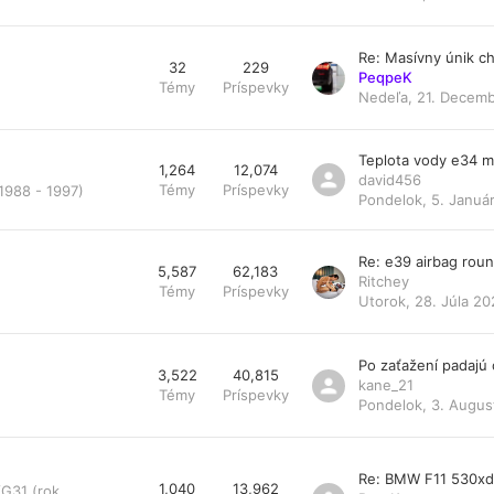
Re: Masívny únik ch
32
229
PeqpeK
Témy
Príspevky
Nedeľa, 21. Decemb
Teplota vody e34 
1,264
12,074
david456
Témy
Príspevky
1988 - 1997)
Pondelok, 5. Január
Re: e39 airbag rou
5,587
62,183
Ritchey
Témy
Príspevky
Utorok, 28. Júla 20
Po zaťažení padajú
3,522
40,815
kane_21
Témy
Príspevky
Pondelok, 3. Augus
Re: BMW F11 530x
1,040
13,962
/G31 (rok