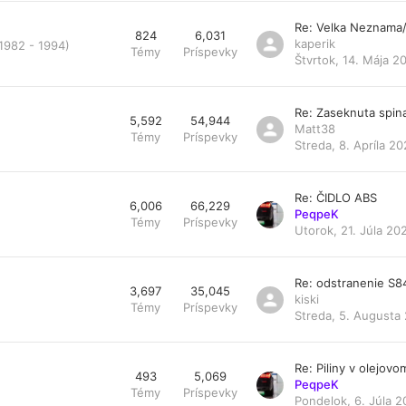
Re: Velka Neznama
824
6,031
kaperik
 1982 - 1994)
Témy
Príspevky
Štvrtok, 14. Mája 2
Re: Zaseknuta spin
5,592
54,944
Matt38
Témy
Príspevky
Streda, 8. Apríla 20
Re: ČIDLO ABS
6,006
66,229
PeqpeK
Témy
Príspevky
Utorok, 21. Júla 20
Re: odstranenie S
3,697
35,045
kiski
Témy
Príspevky
Streda, 5. Augusta 
Re: Piliny v olejovom 
493
5,069
PeqpeK
Témy
Príspevky
Pondelok, 6. Júla 2