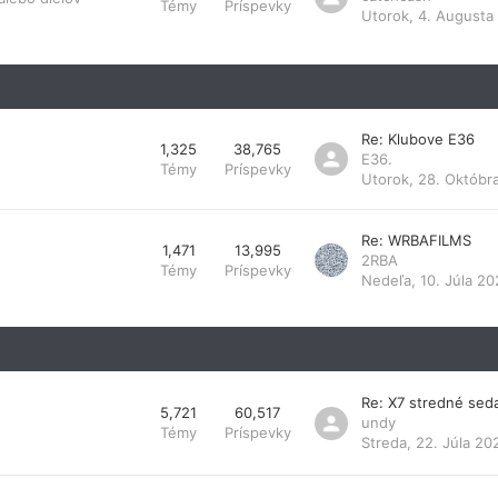
Témy
Príspevky
Utorok, 4. Augusta
Re: Klubove E36
1,325
38,765
E36.
Témy
Príspevky
Utorok, 28. Októbr
Re: WRBAFILMS
1,471
13,995
2RBA
Témy
Príspevky
Nedeľa, 10. Júla 20
Re: X7 stredné sed
5,721
60,517
undy
Témy
Príspevky
Streda, 22. Júla 20