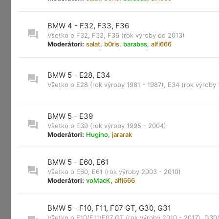
BMW 4 - F32, F33, F36
Všetko o F32, F33, F36 (rok výroby od 2013)
Moderátori:
salat
,
b0ris
,
barabas
,
alfi666
BMW 5 - E28, E34
Všetko o E28 (rok výroby 1981 - 1987), E34 (rok výroby 
BMW 5 - E39
Všetko o E39 (rok výroby 1995 - 2004)
Moderátori:
Hugino
,
jararak
BMW 5 - E60, E61
Všetko o E60, E61 (rok výroby 2003 - 2010)
Moderátori:
voMacK
,
alfi666
BMW 5 - F10, F11, F07 GT, G30, G31
Všetko o F10/F11/F07 GT (rok výroby 2010 - 2017), G30