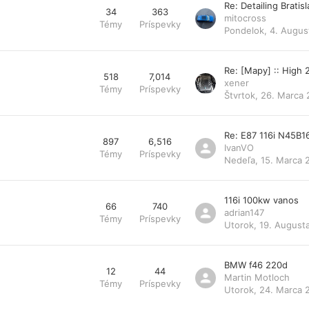
Re: Detailing Bratis
34
363
mitocross
Témy
Príspevky
Pondelok, 4. Augus
Re: [Mapy] :: High
518
7,014
xener
Témy
Príspevky
Štvrtok, 26. Marca 
Re: E87 116i N45B1
897
6,516
IvanVO
Témy
Príspevky
Nedeľa, 15. Marca 
116i 100kw vanos
66
740
adrian147
Témy
Príspevky
Utorok, 19. August
BMW f46 220d
12
44
Martin Motloch
Témy
Príspevky
Utorok, 24. Marca 