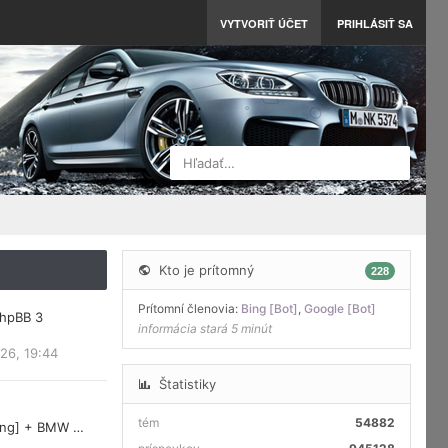
VYTVORIŤ ÚČET
PRIHLÁSIŤ SA
Hľadať…
Kto je prítomný
228
Prítomní členovia:
Bing [Bot]
,
Google [Bot]
phpBB 3
informácia stará 5 minút
26, 19:44
Štatistiky
tém
54882
ring] + BMW …