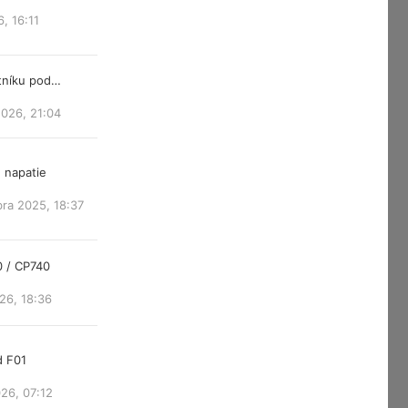
6, 16:11
atníku pod…
2026, 21:04
 napatie
ra 2025, 18:37
0 / CP740
26, 18:36
d F01
26, 07:12