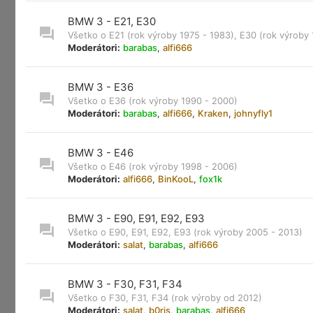
BMW 3 - E21, E30
Všetko o E21 (rok výroby 1975 - 1983), E30 (rok výroby
Moderátori:
barabas
,
alfi666
BMW 3 - E36
Všetko o E36 (rok výroby 1990 - 2000)
Moderátori:
barabas
,
alfi666
,
Kraken
,
johnyfly1
BMW 3 - E46
Všetko o E46 (rok výroby 1998 - 2006)
Moderátori:
alfi666
,
BinKooL
,
fox1k
BMW 3 - E90, E91, E92, E93
Všetko o E90, E91, E92, E93 (rok výroby 2005 - 2013)
Moderátori:
salat
,
barabas
,
alfi666
BMW 3 - F30, F31, F34
Všetko o F30, F31, F34 (rok výroby od 2012)
Moderátori:
salat
,
b0ris
,
barabas
,
alfi666