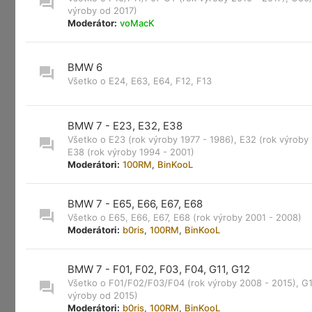
výroby od 2017)
Moderátor:
voMacK
BMW 6
Všetko o E24, E63, E64, F12, F13
BMW 7 - E23, E32, E38
Všetko o E23 (rok výroby 1977 - 1986), E32 (rok výroby 
E38 (rok výroby 1994 - 2001)
Moderátori:
100RM
,
BinKooL
BMW 7 - E65, E66, E67, E68
Všetko o E65, E66, E67, E68 (rok výroby 2001 - 2008)
Moderátori:
b0ris
,
100RM
,
BinKooL
BMW 7 - F01, F02, F03, F04, G11, G12
Všetko o F01/F02/F03/F04 (rok výroby 2008 - 2015), G1
výroby od 2015)
Moderátori:
b0ris
,
100RM
,
BinKooL