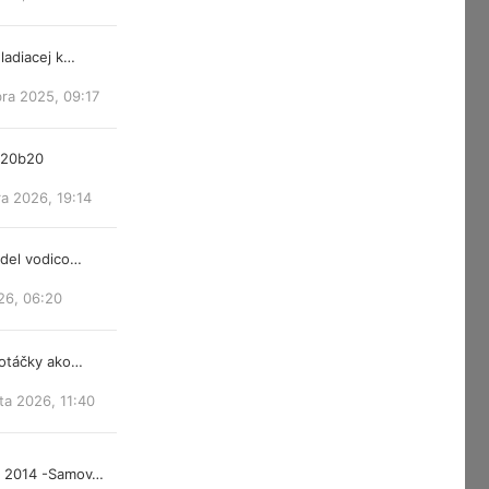
ladiacej k…
ra 2025, 09:17
m20b20
a 2026, 19:14
ndel vodico…
26, 06:20
 otáčky ako…
ta 2026, 11:40
d 2014 -Samov…