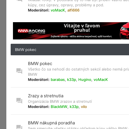
kúpy, cez úpravy, opravy, problémy a pod.
Moderátori:
voMacK
,
alfi666
BMW pokec
BMW pokec
Všetko čo sa nehodí do ostatných sekcií alebo nemá pri
BMW
Moderátori:
barabas
,
k33p
,
Hugino
,
voMacK
Zrazy a stretnutia
Organizácia BMW zrazov a stretnutí
Moderátori:
BlackMW
,
k33p
,
vilo
BMW nákupná poradňa
Sem smerujte všetky otázky ohľadom kúpy vášho BMW a