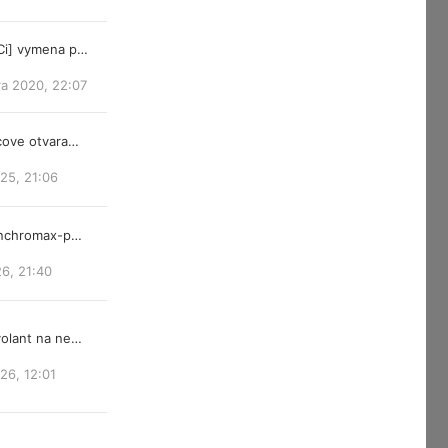
Ci] vymena p…
ra 2020, 22:07
cove otvara…
25, 21:06
ynchromax-p…
26, 21:40
olant na ne…
026, 12:01