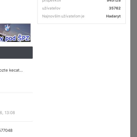
príspevkov
945128
užívateľov
35762
Najnovším užívateľom je
Hadaryt
mozte kecat…
6, 13:08
577048