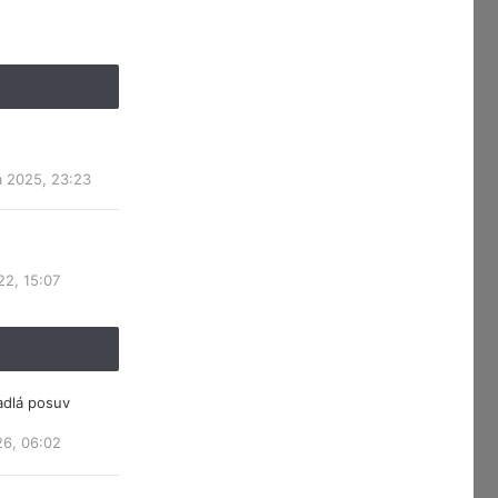
a 2025, 23:23
22, 15:07
adlá posuv
26, 06:02