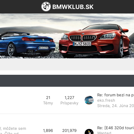
BMWKLUB.SK
Re: forum bezi na 
21
1,227
eko.fresh
Témy
Príspevky
Streda, 24. Júna 20
Re: [E46 320d tou
MW, môžete sem
1,896
201,979
Wanted
a. Čiže od