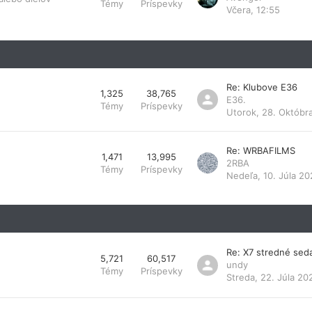
Témy
Príspevky
Včera, 12:55
Re: Klubove E36
1,325
38,765
E36.
Témy
Príspevky
Utorok, 28. Októbr
Re: WRBAFILMS
1,471
13,995
2RBA
Témy
Príspevky
Nedeľa, 10. Júla 20
Re: X7 stredné sed
5,721
60,517
undy
Témy
Príspevky
Streda, 22. Júla 20