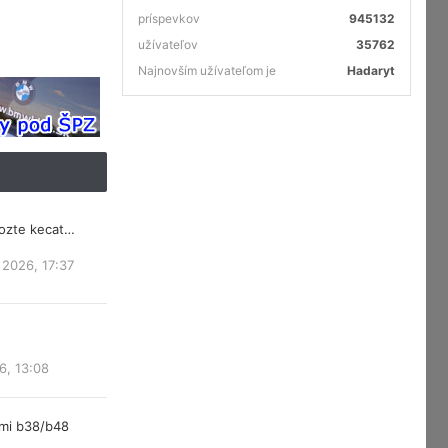
príspevkov
945132
užívateľov
35762
Najnovším užívateľom je
Hadaryt
mozte kecat…
 2026, 17:37
6, 13:08
rmi b38/b48