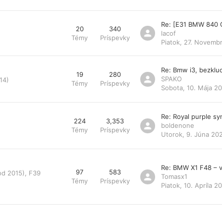
Re: [E31 BMW 840 
20
340
lacof
Témy
Príspevky
Piatok, 27. Novemb
Re: Bmw i3, bezklu
19
280
SPAKO
14)
Témy
Príspevky
Sobota, 10. Mája 20
Re: Royal purple s
224
3,353
boldenone
Témy
Príspevky
Utorok, 9. Júna 20
Re: BMW X1 F48 – v
97
583
od 2015), F39
Tomasx1
Témy
Príspevky
Piatok, 10. Apríla 2