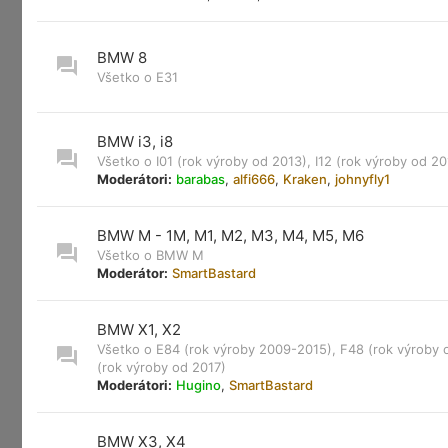
BMW 8
Všetko o E31
BMW i3, i8
Všetko o I01 (rok výroby od 2013), I12 (rok výroby od 20
Moderátori:
barabas
,
alfi666
,
Kraken
,
johnyfly1
BMW M - 1M, M1, M2, M3, M4, M5, M6
Všetko o BMW M
Moderátor:
SmartBastard
BMW X1, X2
Všetko o E84 (rok výroby 2009-2015), F48 (rok výroby 
(rok výroby od 2017)
Moderátori:
Hugino
,
SmartBastard
BMW X3, X4