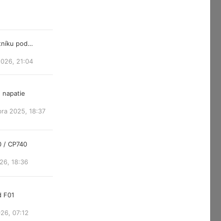
atníku pod…
2026, 21:04
 napatie
ra 2025, 18:37
0 / CP740
26, 18:36
d F01
26, 07:12