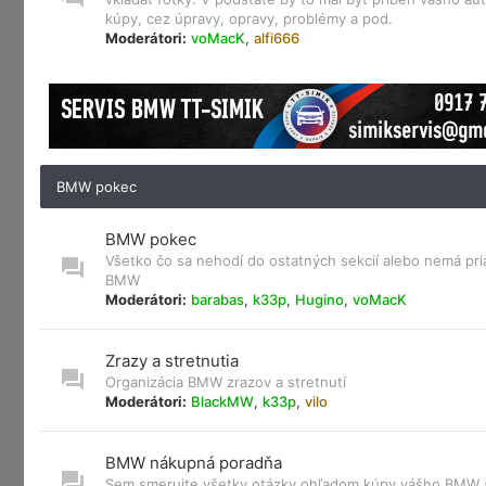
kúpy, cez úpravy, opravy, problémy a pod.
Moderátori:
voMacK
,
alfi666
BMW pokec
BMW pokec
Všetko čo sa nehodí do ostatných sekcií alebo nemá pri
BMW
Moderátori:
barabas
,
k33p
,
Hugino
,
voMacK
Zrazy a stretnutia
Organizácia BMW zrazov a stretnutí
Moderátori:
BlackMW
,
k33p
,
vilo
BMW nákupná poradňa
Sem smerujte všetky otázky ohľadom kúpy vášho BMW a