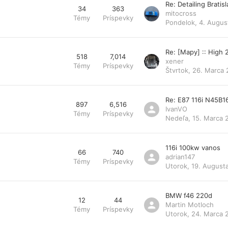
Re: Detailing Bratis
34
363
mitocross
Témy
Príspevky
Pondelok, 4. Augus
Re: [Mapy] :: High
518
7,014
xener
Témy
Príspevky
Štvrtok, 26. Marca 
Re: E87 116i N45B1
897
6,516
IvanVO
Témy
Príspevky
Nedeľa, 15. Marca 
116i 100kw vanos
66
740
adrian147
Témy
Príspevky
Utorok, 19. August
BMW f46 220d
12
44
Martin Motloch
Témy
Príspevky
Utorok, 24. Marca 