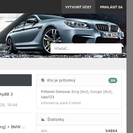
VYTVORIŤ ÚČET
PRIHLÁSIŤ SA
Hľadať…
Kto je prítomný
356
Prítomní členovia:
Bing [Bot]
,
Google [Bot]
,
phpBB 3
lubo123
informácia stará 5 minút
26, 19:44
Štatistiky
ring] + BMW …
tém
54884