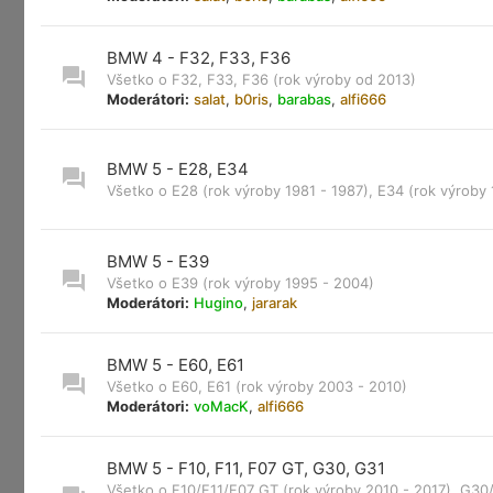
BMW 4 - F32, F33, F36
Všetko o F32, F33, F36 (rok výroby od 2013)
Moderátori:
salat
,
b0ris
,
barabas
,
alfi666
BMW 5 - E28, E34
Všetko o E28 (rok výroby 1981 - 1987), E34 (rok výroby 
BMW 5 - E39
Všetko o E39 (rok výroby 1995 - 2004)
Moderátori:
Hugino
,
jararak
BMW 5 - E60, E61
Všetko o E60, E61 (rok výroby 2003 - 2010)
Moderátori:
voMacK
,
alfi666
BMW 5 - F10, F11, F07 GT, G30, G31
Všetko o F10/F11/F07 GT (rok výroby 2010 - 2017), G30