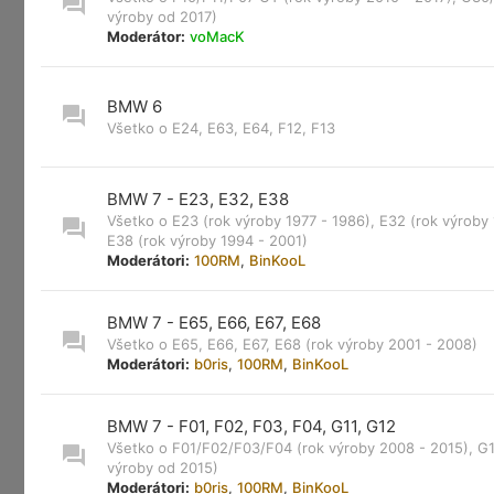
výroby od 2017)
Moderátor:
voMacK
BMW 6
Všetko o E24, E63, E64, F12, F13
BMW 7 - E23, E32, E38
Všetko o E23 (rok výroby 1977 - 1986), E32 (rok výroby 
E38 (rok výroby 1994 - 2001)
Moderátori:
100RM
,
BinKooL
BMW 7 - E65, E66, E67, E68
Všetko o E65, E66, E67, E68 (rok výroby 2001 - 2008)
Moderátori:
b0ris
,
100RM
,
BinKooL
BMW 7 - F01, F02, F03, F04, G11, G12
Všetko o F01/F02/F03/F04 (rok výroby 2008 - 2015), G1
výroby od 2015)
Moderátori:
b0ris
,
100RM
,
BinKooL