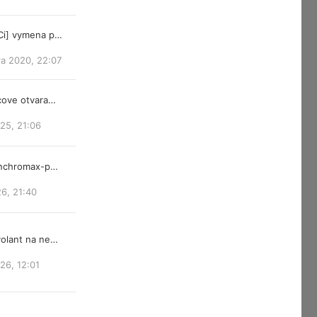
Ci] vymena p…
ra 2020, 22:07
cove otvara…
25, 21:06
ynchromax-p…
26, 21:40
olant na ne…
026, 12:01