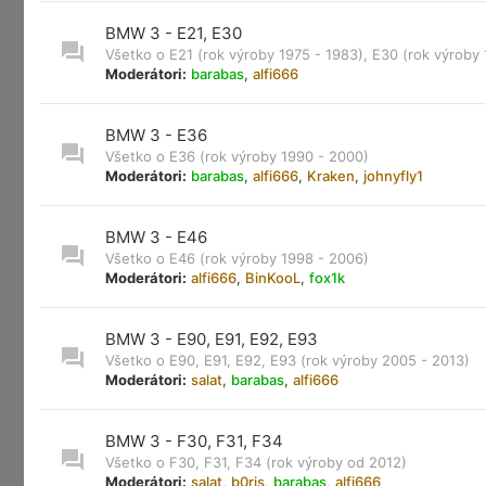
BMW 3 - E21, E30
Všetko o E21 (rok výroby 1975 - 1983), E30 (rok výroby
Moderátori:
barabas
,
alfi666
BMW 3 - E36
Všetko o E36 (rok výroby 1990 - 2000)
Moderátori:
barabas
,
alfi666
,
Kraken
,
johnyfly1
BMW 3 - E46
Všetko o E46 (rok výroby 1998 - 2006)
Moderátori:
alfi666
,
BinKooL
,
fox1k
BMW 3 - E90, E91, E92, E93
Všetko o E90, E91, E92, E93 (rok výroby 2005 - 2013)
Moderátori:
salat
,
barabas
,
alfi666
BMW 3 - F30, F31, F34
Všetko o F30, F31, F34 (rok výroby od 2012)
Moderátori:
salat
,
b0ris
,
barabas
,
alfi666