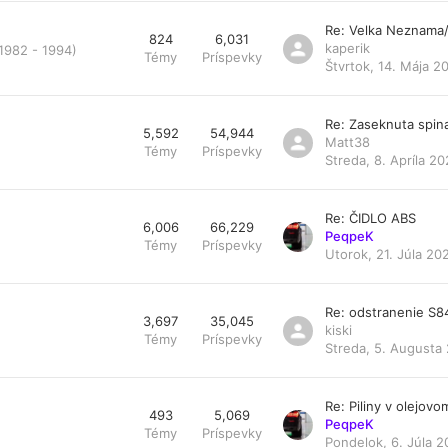
Re: Velka Neznama
824
6,031
kaperik
 1982 - 1994)
Témy
Príspevky
Štvrtok, 14. Mája 2
Re: Zaseknuta spin
5,592
54,944
Matt38
Témy
Príspevky
Streda, 8. Apríla 20
Re: ČIDLO ABS
6,006
66,229
PeqpeK
Témy
Príspevky
Utorok, 21. Júla 20
Re: odstranenie S
3,697
35,045
kiski
Témy
Príspevky
Streda, 5. Augusta 
Re: Piliny v olejovom 
493
5,069
PeqpeK
Témy
Príspevky
Pondelok, 6. Júla 2