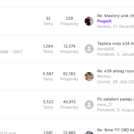
Re: Masívny únik ch
32
229
PeqpeK
Témy
Príspevky
Nedeľa, 21. Decemb
Teplota vody e34 
1,264
12,074
david456
Témy
Príspevky
1988 - 1997)
Pondelok, 5. Január
Re: e39 airbag rou
5,587
62,183
Ritchey
Témy
Príspevky
Utorok, 28. Júla 20
Po zaťažení padajú
3,522
40,815
kane_21
Témy
Príspevky
Pondelok, 3. Augus
Re: Bmw f11 OBD be
1,041
13,965
/G31 (rok