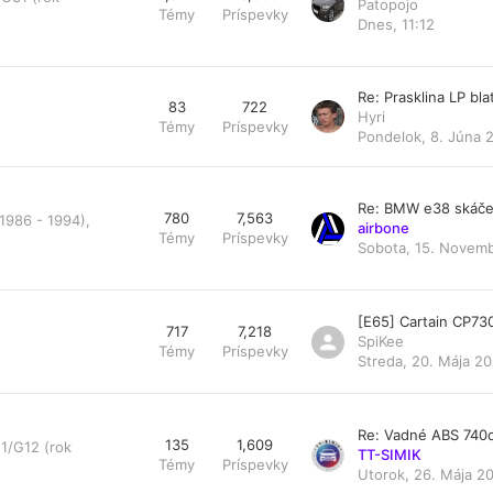
Patopojo
Témy
Príspevky
Dnes, 11:12
Re: Prasklina LP bl
83
722
Hyri
Témy
Príspevky
Pondelok, 8. Júna 
Re: BMW e38 skáče
780
7,563
1986 - 1994),
airbone
Témy
Príspevky
Sobota, 15. Novemb
[E65] Cartain CP73
717
7,218
SpiKee
Témy
Príspevky
Streda, 20. Mája 20
Re: Vadné ABS 740
135
1,609
1/G12 (rok
TT-SIMIK
Témy
Príspevky
Utorok, 26. Mája 20