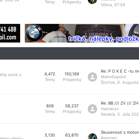
Témy
Príspevky
Včera, 07:54
Re: P O K E C -tu 
4,472
150,169
amy súvis s
MarioDupont
Témy
Príspevky
Štvrtok, 6. Augusta
Re: BB /// ZV /// ZH
809
58,237
maniaczv
Témy
Príspevky
Nedeľa, 5. Júla 202
Skusenosti s moto
5,130
63,870
Avenger
lebo dielov