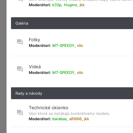
Moderátori:
k33p
,
Hugino
,
jkk
Galéria
Fotky
Moderátori:
MT-SPEEDY
,
vilo
Videá
Moderátori:
MT-SPEEDY
,
vilo
Rady a návody
Technické okienko
Veci ktoré sa netýkajú konkrétneho modelu
Moderátori:
barabas
,
alfi666
,
jkk