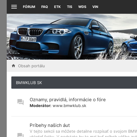
FÓRUM
FAQ
ETK
TIS
WDS
VIN
Obsah portálu
BMWKLUB SK
Oznamy, pravidlá, informácie o fóre
Moderátor:
www.bmwklub.sk
Príbehy našich áut
V tejto sekcii sa môžete detailne rozpísať o svojom B
vkladať fotky. V podstate by to mal byť príbeh vášho aut