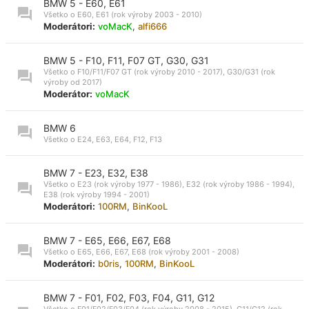
BMW 5 - E60, E61
Všetko o E60, E61 (rok výroby 2003 - 2010)
Moderátori:
voMacK
,
alfi666
BMW 5 - F10, F11, F07 GT, G30, G31
Všetko o F10/F11/F07 GT (rok výroby 2010 - 2017), G30/G31 (rok
výroby od 2017)
Moderátor:
voMacK
BMW 6
Všetko o E24, E63, E64, F12, F13
BMW 7 - E23, E32, E38
Všetko o E23 (rok výroby 1977 - 1986), E32 (rok výroby 1986 - 1994),
E38 (rok výroby 1994 - 2001)
Moderátori:
100RM
,
BinKooL
BMW 7 - E65, E66, E67, E68
Všetko o E65, E66, E67, E68 (rok výroby 2001 - 2008)
Moderátori:
b0ris
,
100RM
,
BinKooL
BMW 7 - F01, F02, F03, F04, G11, G12
Všetko o F01/F02/F03/F04 (rok výroby 2008 - 2015), G11/G12 (rok