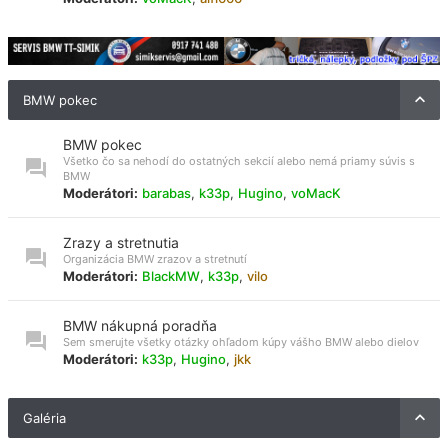
BMW pokec
BMW pokec
Všetko čo sa nehodí do ostatných sekcií alebo nemá priamy súvis s
BMW
Moderátori:
barabas
,
k33p
,
Hugino
,
voMacK
Zrazy a stretnutia
Organizácia BMW zrazov a stretnutí
Moderátori:
BlackMW
,
k33p
,
vilo
BMW nákupná poradňa
Sem smerujte všetky otázky ohľadom kúpy vášho BMW alebo dielov
Moderátori:
k33p
,
Hugino
,
jkk
Galéria