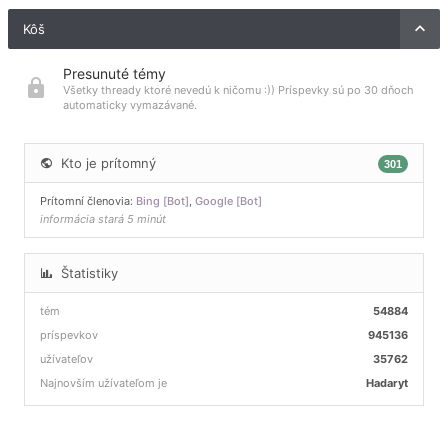
Kôš
Presunuté témy
Všetky thready ktoré nevedú k ničomu :)) Príspevky sú po 30 dňoch
automaticky vymazávané.
Kto je prítomný
301
Prítomní členovia:
Bing [Bot]
,
Google [Bot]
informácia stará 5 minút
Štatistiky
tém
54884
príspevkov
945136
užívateľov
35762
Najnovším užívateľom je
Hadaryt