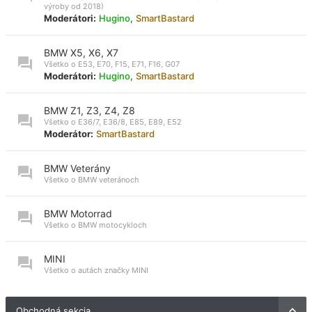
výroby od 2018)
Moderátori:
Hugino
,
SmartBastard
BMW X5, X6, X7
Všetko o E53, E70, F15, E71, F16, G07
Moderátori:
Hugino
,
SmartBastard
BMW Z1, Z3, Z4, Z8
Všetko o E36/7, E36/8, E85, E89, E52
Moderátor:
SmartBastard
BMW Veterány
Všetko o BMW veteránoch
BMW Motorrad
Všetko o BMW motocykloch
MINI
Všetko o autách značky MINI
Obchodná sekcia