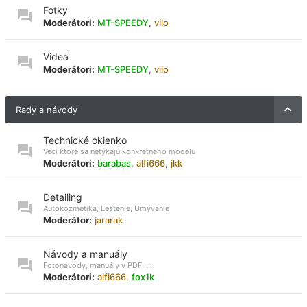
Fotky
Moderátori:
MT-SPEEDY
,
vilo
Videá
Moderátori:
MT-SPEEDY
,
vilo
Rady a návody
Technické okienko
Veci ktoré sa netýkajú konkrétneho modelu
Moderátori:
barabas
,
alfi666
,
jkk
Detailing
Autokozmetika, Leštenie, Umývanie
Moderátor:
jararak
Návody a manuály
Fotonávody, manuály v PDF, ...
Moderátori:
alfi666
,
fox1k