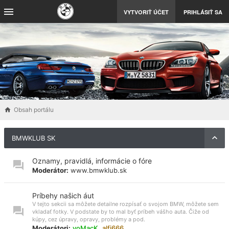
VYTVORIŤ ÚČET
PRIHLÁSIŤ SA
Obsah portálu
BMWKLUB SK
Oznamy, pravidlá, informácie o fóre
Moderátor:
www.bmwklub.sk
Príbehy našich áut
V tejto sekcii sa môžete detailne rozpísať o svojom BMW, môžete sem
vkladať fotky. V podstate by to mal byť príbeh vášho auta. Čiže od
kúpy, cez úpravy, opravy, problémy a pod.
Moderátori:
voMacK
,
alfi666