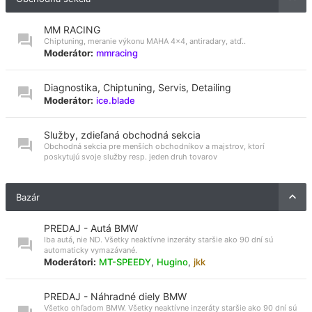
MM RACING
Chiptuning, meranie výkonu MAHA 4x4, antiradary, atď..
Moderátor:
mmracing
Diagnostika, Chiptuning, Servis, Detailing
Moderátor:
ice.blade
Služby, zdieľaná obchodná sekcia
Obchodná sekcia pre menších obchodníkov a majstrov, ktorí
poskytujú svoje služby resp. jeden druh tovarov
Bazár
PREDAJ - Autá BMW
Iba autá, nie ND. Všetky neaktívne inzeráty staršie ako 90 dní sú
automaticky vymazávané.
Moderátori:
MT-SPEEDY
,
Hugino
,
jkk
PREDAJ - Náhradné diely BMW
Všetko ohľadom BMW. Všetky neaktívne inzeráty staršie ako 90 dní sú