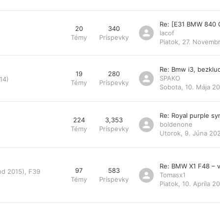
Re: [E31 BMW 840 
20
340
lacof
Témy
Príspevky
Piatok, 27. Novemb
Re: Bmw i3, bezklu
19
280
SPAKO
14)
Témy
Príspevky
Sobota, 10. Mája 20
Re: Royal purple s
224
3,353
boldenone
Témy
Príspevky
Utorok, 9. Júna 20
Re: BMW X1 F48 – v
97
583
od 2015), F39
Tomasx1
Témy
Príspevky
Piatok, 10. Apríla 2