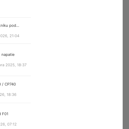
atníku pod…
2026, 21:04
 napatie
ra 2025, 18:37
0 / CP740
26, 18:36
d F01
26, 07:12