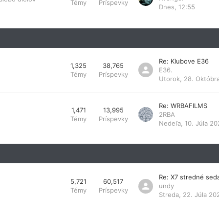
Témy
Príspevky
Dnes, 12:55
Re: Klubove E36
1,325
38,765
E36.
Témy
Príspevky
Utorok, 28. Októbr
Re: WRBAFILMS
1,471
13,995
2RBA
Témy
Príspevky
Nedeľa, 10. Júla 20
Re: X7 stredné sed
5,721
60,517
undy
Témy
Príspevky
Streda, 22. Júla 20