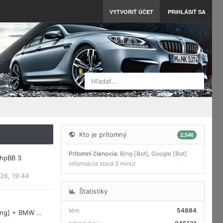
VYTVORIŤ ÚČET
PRIHLÁSIŤ SA
Hľadať…
Kto je prítomný
2,546
Prítomní členovia:
Bing [Bot]
,
Google [Bot]
phpBB 3
informácia stará 5 minút
26, 19:44
Štatistiky
tém
54884
ring] + BMW …