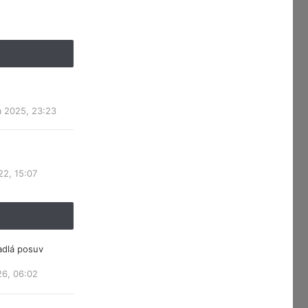
a 2025, 23:23
22, 15:07
adlá posuv
26, 06:02