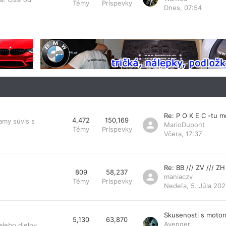
Témy
Príspevky
Dnes, 07:54
Re: P O K E C -tu 
4,472
150,169
amy súvis s
MarioDupont
Témy
Príspevky
Včera, 17:37
Re: BB /// ZV /// ZH
809
58,237
maniaczv
Témy
Príspevky
Nedeľa, 5. Júla 202
Skusenosti s moto
5,130
63,870
Avenger
lebo dielov