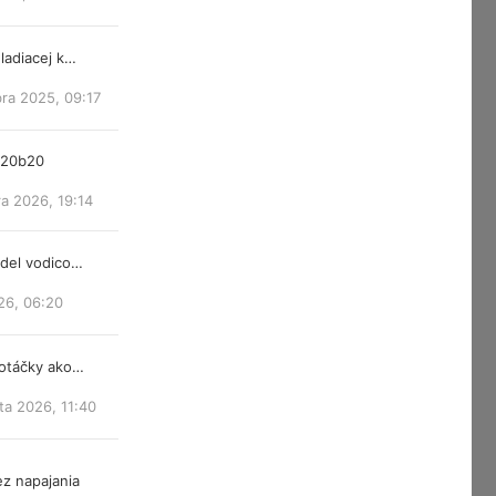
ladiacej k…
ra 2025, 09:17
m20b20
a 2026, 19:14
ndel vodico…
26, 06:20
 otáčky ako…
ta 2026, 11:40
z napajania