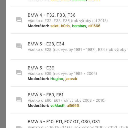
BMW 4 - F32, F33, F36
Všetko o F32, F33, F36 (rok výroby od 2013)
Moderátori:
salat
,
b0ris
,
barabas
,
alfi666
BMW 5 - E28, E34
Všetko o E28 (rok výroby 1981 - 1987), E34 (rok výroby 
BMW 5 - E39
Všetko o E39 (rok výroby 1995 - 2004)
Moderátori:
Hugino
,
jararak
BMW 5 - E60, E61
Všetko o E60, E61 (rok výroby 2003 - 2010)
Moderátori:
voMacK
,
alfi666
BMW 5 - F10, F11, F07 GT, G30, G31
Všetko o F10/F11/F07 GT (rok výroby 2010 - 2017), G30