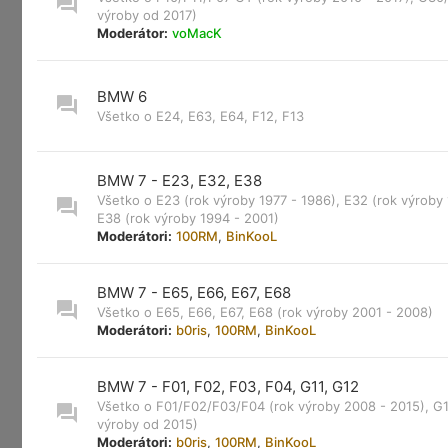
výroby od 2017)
Moderátor:
voMacK
BMW 6
Všetko o E24, E63, E64, F12, F13
BMW 7 - E23, E32, E38
Všetko o E23 (rok výroby 1977 - 1986), E32 (rok výroby 
E38 (rok výroby 1994 - 2001)
Moderátori:
100RM
,
BinKooL
BMW 7 - E65, E66, E67, E68
Všetko o E65, E66, E67, E68 (rok výroby 2001 - 2008)
Moderátori:
b0ris
,
100RM
,
BinKooL
BMW 7 - F01, F02, F03, F04, G11, G12
Všetko o F01/F02/F03/F04 (rok výroby 2008 - 2015), G1
výroby od 2015)
Moderátori:
b0ris
,
100RM
,
BinKooL