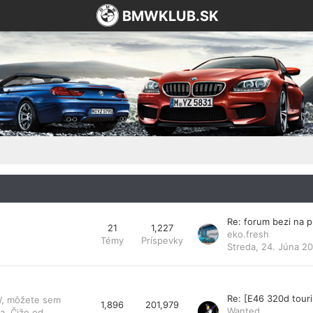
BMWKLUB.SK
Re: forum bezi na 
21
1,227
eko.fresh
Témy
Príspevky
Streda, 24. Júna 20
Re: [E46 320d tou
MW, môžete sem
1,896
201,979
Wanted
a. Čiže od