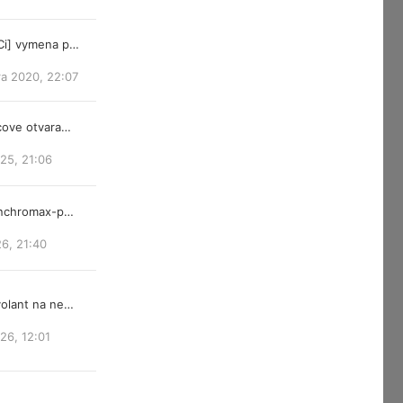
Ci] vymena p…
ra 2020, 22:07
cove otvara…
25, 21:06
ynchromax-p…
26, 21:40
olant na ne…
026, 12:01