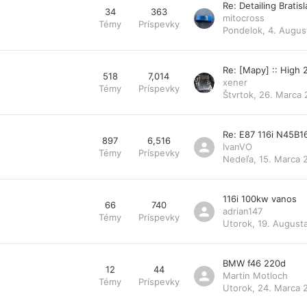
Re: Detailing Bratis
34
363
mitocross
Témy
Príspevky
Pondelok, 4. Augus
Re: [Mapy] :: High
518
7,014
xener
Témy
Príspevky
Štvrtok, 26. Marca 
Re: E87 116i N45B1
897
6,516
IvanVO
Témy
Príspevky
Nedeľa, 15. Marca 
116i 100kw vanos
66
740
adrian147
Témy
Príspevky
Utorok, 19. August
BMW f46 220d
12
44
Martin Motloch
Témy
Príspevky
Utorok, 24. Marca 