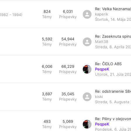
Re: Velka Neznama
824
6,031
kaperik
 1982 - 1994)
Témy
Príspevky
Štvrtok, 14. Mája 2
Re: Zaseknuta spin
5,592
54,944
Matt38
Témy
Príspevky
Streda, 8. Apríla 20
Re: ČIDLO ABS
6,006
66,229
PeqpeK
Témy
Príspevky
Utorok, 21. Júla 20
Re: odstranenie S
3,697
35,045
kiski
Témy
Príspevky
Streda, 5. Augusta 
Re: Piliny v olejovom 
493
5,069
PeqpeK
Témy
Príspevky
Pondelok, 6. Júla 2