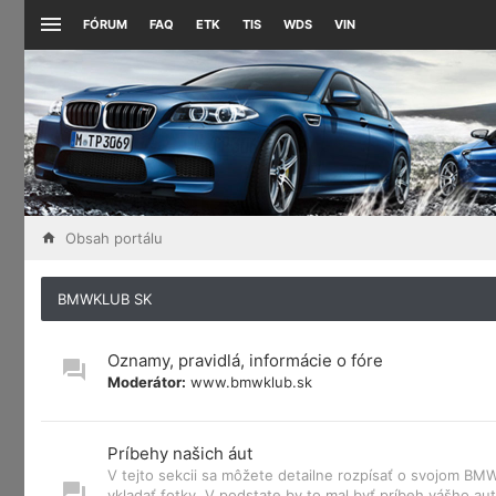
FÓRUM
FAQ
ETK
TIS
WDS
VIN
Obsah portálu
BMWKLUB SK
Oznamy, pravidlá, informácie o fóre
Moderátor:
www.bmwklub.sk
Príbehy našich áut
V tejto sekcii sa môžete detailne rozpísať o svojom B
vkladať fotky. V podstate by to mal byť príbeh vášho aut