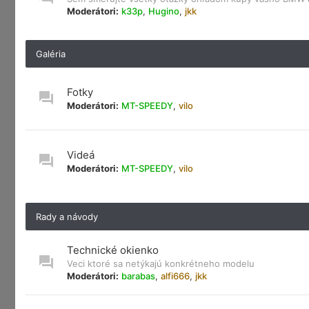
Moderátori:
k33p
,
Hugino
,
jkk
Galéria
Fotky
Moderátori:
MT-SPEEDY
,
vilo
Videá
Moderátori:
MT-SPEEDY
,
vilo
Rady a návody
Technické okienko
Veci ktoré sa netýkajú konkrétneho modelu
Moderátori:
barabas
,
alfi666
,
jkk