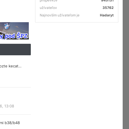
príspevkov
945131
užívateľov
35762
Najnovším užívateľom je
Hadaryt
mozte kecat…
6, 13:08
rmi b38/b48