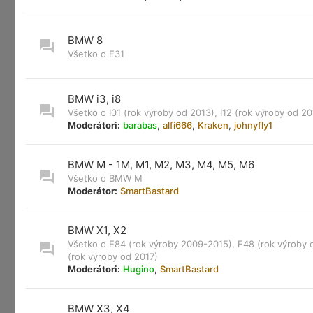
BMW 8
Všetko o E31
BMW i3, i8
Všetko o I01 (rok výroby od 2013), I12 (rok výroby od 20
Moderátori:
barabas
,
alfi666
,
Kraken
,
johnyfly1
BMW M - 1M, M1, M2, M3, M4, M5, M6
Všetko o BMW M
Moderátor:
SmartBastard
BMW X1, X2
Všetko o E84 (rok výroby 2009-2015), F48 (rok výroby 
(rok výroby od 2017)
Moderátori:
Hugino
,
SmartBastard
BMW X3, X4