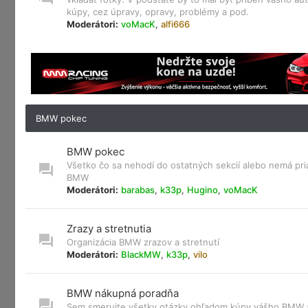
kúpy, cez úpravy, opravy, problémy a pod.
Moderátori:
voMacK
,
alfi666
BMW pokec
BMW pokec
Všetko čo sa nehodí do ostatných sekcií alebo nemá pri
BMW
Moderátori:
barabas
,
k33p
,
Hugino
,
voMacK
Zrazy a stretnutia
Organizácia BMW zrazov a stretnutí
Moderátori:
BlackMW
,
k33p
,
vilo
BMW nákupná poradňa
Sem smerujte všetky otázky ohľadom kúpy vášho BMW a