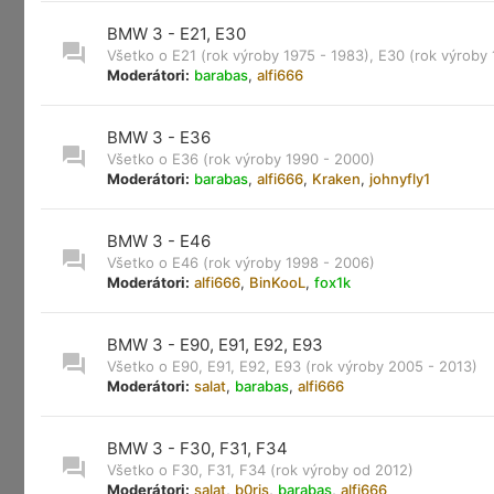
BMW 3 - E21, E30
Všetko o E21 (rok výroby 1975 - 1983), E30 (rok výroby
Moderátori:
barabas
,
alfi666
BMW 3 - E36
Všetko o E36 (rok výroby 1990 - 2000)
Moderátori:
barabas
,
alfi666
,
Kraken
,
johnyfly1
BMW 3 - E46
Všetko o E46 (rok výroby 1998 - 2006)
Moderátori:
alfi666
,
BinKooL
,
fox1k
BMW 3 - E90, E91, E92, E93
Všetko o E90, E91, E92, E93 (rok výroby 2005 - 2013)
Moderátori:
salat
,
barabas
,
alfi666
BMW 3 - F30, F31, F34
Všetko o F30, F31, F34 (rok výroby od 2012)
Moderátori:
salat
,
b0ris
,
barabas
,
alfi666