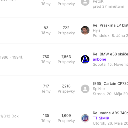
PetoK
Témy
Príspevky
pred 27 minútami
Re: Prasklina LP bl
83
722
Hyri
Témy
Príspevky
Pondelok, 8. Júna 
Re: BMW e38 skáče
780
7,563
1986 - 1994),
airbone
Témy
Príspevky
Sobota, 15. Novemb
[E65] Cartain CP73
717
7,218
SpiKee
Témy
Príspevky
Streda, 20. Mája 20
Re: Vadné ABS 740
135
1,609
1/G12 (rok
TT-SIMIK
Témy
Príspevky
Utorok, 26. Mája 20