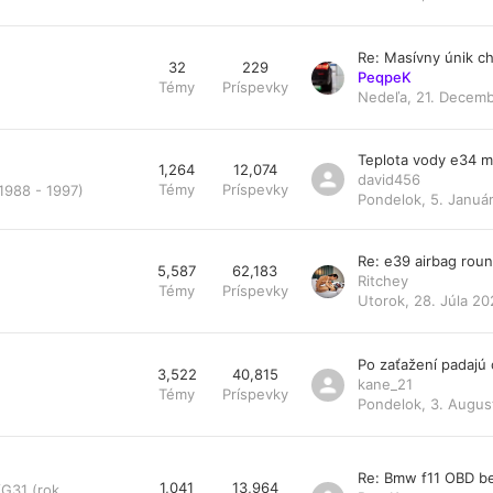
Re: Masívny únik ch
32
229
PeqpeK
Témy
Príspevky
Nedeľa, 21. Decemb
Teplota vody e34 
1,264
12,074
david456
Témy
Príspevky
1988 - 1997)
Pondelok, 5. Január
Re: e39 airbag rou
5,587
62,183
Ritchey
Témy
Príspevky
Utorok, 28. Júla 20
Po zaťažení padajú
3,522
40,815
kane_21
Témy
Príspevky
Pondelok, 3. Augus
Re: Bmw f11 OBD be
1,041
13,964
/G31 (rok