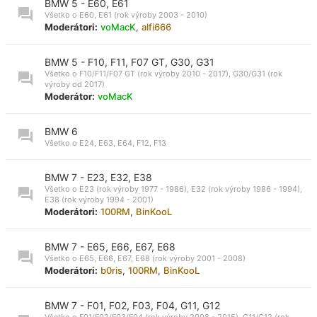
BMW 5 - E60, E61
Všetko o E60, E61 (rok výroby 2003 - 2010)
Moderátori:
voMacK
,
alfi666
BMW 5 - F10, F11, F07 GT, G30, G31
Všetko o F10/F11/F07 GT (rok výroby 2010 - 2017), G30/G31 (rok
výroby od 2017)
Moderátor:
voMacK
BMW 6
Všetko o E24, E63, E64, F12, F13
BMW 7 - E23, E32, E38
Všetko o E23 (rok výroby 1977 - 1986), E32 (rok výroby 1986 - 1994),
E38 (rok výroby 1994 - 2001)
Moderátori:
100RM
,
BinKooL
BMW 7 - E65, E66, E67, E68
Všetko o E65, E66, E67, E68 (rok výroby 2001 - 2008)
Moderátori:
b0ris
,
100RM
,
BinKooL
BMW 7 - F01, F02, F03, F04, G11, G12
Všetko o F01/F02/F03/F04 (rok výroby 2008 - 2015), G11/G12 (rok