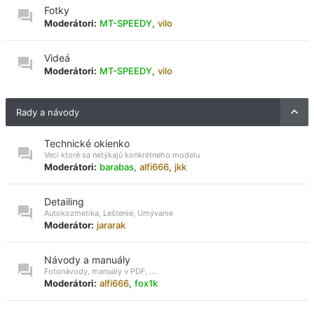
Fotky
Moderátori:
MT-SPEEDY
,
vilo
Videá
Moderátori:
MT-SPEEDY
,
vilo
Rady a návody
Technické okienko
Veci ktoré sa netýkajú konkrétneho modelu
Moderátori:
barabas
,
alfi666
,
jkk
Detailing
Autokozmetika, Leštenie, Umývanie
Moderátor:
jararak
Návody a manuály
Fotonávody, manuály v PDF, ...
Moderátori:
alfi666
,
fox1k