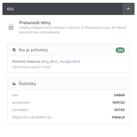
Kôš
Presunuté témy
Všetky thready ktoré nevedú k ničomu :)) Príspevky sú po 30 dňoch
automaticky vymazávané.
Kto je prítomný
124
Prítomní členovia:
Bing [Bot]
,
Google [Bot]
informácia stará 5 minút
Štatistiky
tém
54884
príspevkov
945132
užívateľov
35762
Najnovším užívateľom je
Hadaryt