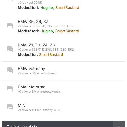
výroby od 2018)
Moderátori:
Hugino
,
SmartBastard
BMW X5, X6, X7
Všetko o E53, E70, F15, E71, F16, G07
Moderátori:
Hugino
,
SmartBastard
BMW Z1, Z3, Z4, Z8
Všetko o E36/7, E36/8, E85, E89, E52
Moderátor:
SmartBastard
BMW Veterány
Všetko o BMW veteránoch
BMW Motorrad
Všetko o BMW motocykloch
MINI
Všetko o autách značky MINI
Obchodná sekcia