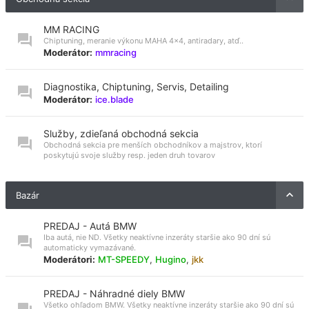
MM RACING
Chiptuning, meranie výkonu MAHA 4x4, antiradary, atď..
Moderátor:
mmracing
Diagnostika, Chiptuning, Servis, Detailing
Moderátor:
ice.blade
Služby, zdieľaná obchodná sekcia
Obchodná sekcia pre menších obchodníkov a majstrov, ktorí
poskytujú svoje služby resp. jeden druh tovarov
Bazár
PREDAJ - Autá BMW
Iba autá, nie ND. Všetky neaktívne inzeráty staršie ako 90 dní sú
automaticky vymazávané.
Moderátori:
MT-SPEEDY
,
Hugino
,
jkk
PREDAJ - Náhradné diely BMW
Všetko ohľadom BMW. Všetky neaktívne inzeráty staršie ako 90 dní sú