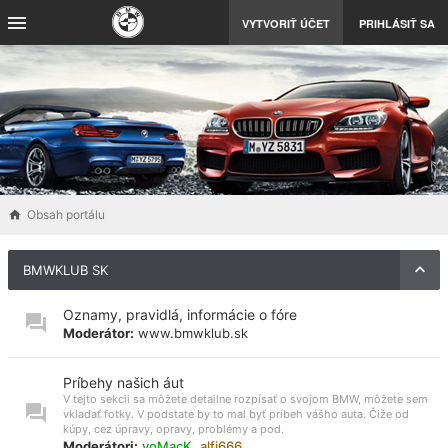
VYTVORIŤ ÚČET
PRIHLÁSIŤ SA
Obsah portálu
BMWKLUB SK
Oznamy, pravidlá, informácie o fóre
Moderátor:
www.bmwklub.sk
Príbehy našich áut
V tejto sekcii sa môžete detailne rozpísať o svojom BMW, môžete sem
vkladať fotky. V podstate by to mal byť príbeh vášho auta. Čiže od
kúpy, cez úpravy, opravy, problémy a pod.
Moderátori:
voMacK
,
alfi666