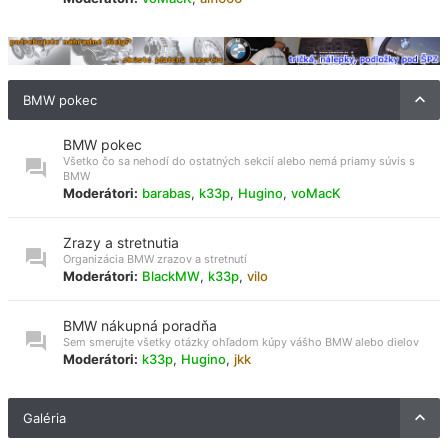
BMW pokec
BMW pokec
Všetko čo sa nehodí do ostatných sekcií alebo nemá priamy súvis s
BMW
Moderátori:
barabas
,
k33p
,
Hugino
,
voMacK
Zrazy a stretnutia
Organizácia BMW zrazov a stretnutí
Moderátori:
BlackMW
,
k33p
,
vilo
BMW nákupná poradňa
Sem smerujte všetky otázky ohľadom kúpy vášho BMW alebo dielov
Moderátori:
k33p
,
Hugino
,
jkk
Galéria