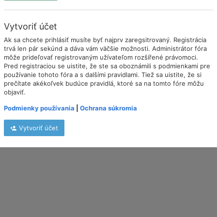
Vytvoriť účet
Ak sa chcete prihlásiť musíte byť najprv zaregsitrovaný. Registrácia
trvá len pár sekúnd a dáva vám väčšie možnosti. Administrátor fóra
môže prideľovať registrovaným užívateľom rozšířené právomoci.
Pred registraciou se uistite, že ste sa oboznámili s podmienkami pre
používanie tohoto fóra a s dalšími pravidlami. Tiež sa uistite, že si
prečítate akékoľvek budúce pravidlá, ktoré sa na tomto fóre môžu
objaviť.
Podmienky používania
|
Ochrana súkromia
Vytvoriť účet